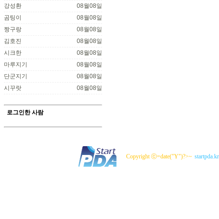
강성환
08월08일
곰팅이
08월08일
짱구랑
08월08일
김호진
08월08일
시크한
08월08일
마루지기
08월08일
단군지기
08월08일
시꾸랏
08월08일
로그인한 사람
Copyright ⓒ=date("Y")?>~
startpda.k