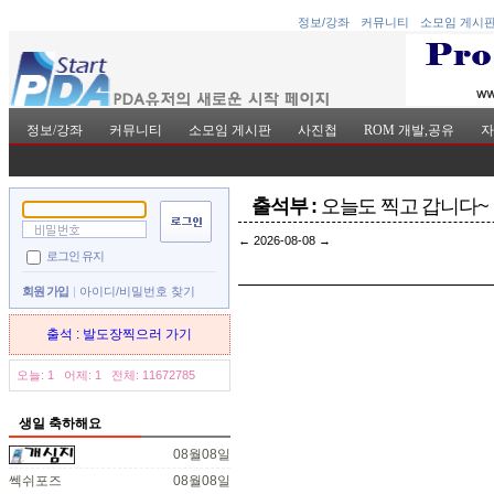
정보/강좌
커뮤니티
소모임 게시
정보/강좌
커뮤니티
소모임 게시판
사진첩
ROM 개발,공유
자
출석부 :
오늘도 찍고 갑니다~
←
2026-08-08
→
로그인 유지
회원 가입
아이디/비밀번호 찾기
출석 : 발도장찍으러 가기
오늘: 1
어제: 1
전체: 11672785
생일 축하해요
08월08일
쎅쉬포즈
08월08일