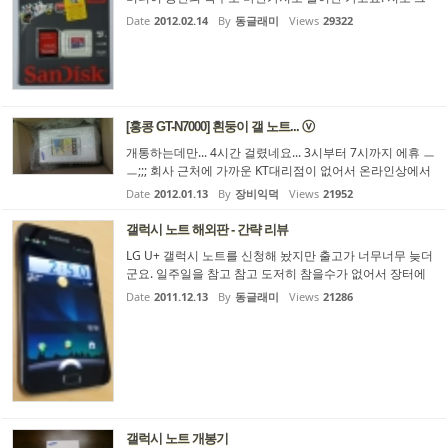
동안 MicroSD 32GB를 스마트폰에 사용해왔는데 워낙 넣
Date
2012.02.14
By
동글래미
Views
29322
어다니는 자료가 많다보니 32GB 항상 모자르더라고요. 그
래서 드디어 질렀습니다. Sandisk SDXC 64GB 흐흐흐.. 제
가 구매한 링크는 인터파크입니다. http://www.interpark.c
om/product/MallDisplay.do?_method=detail&sc.shopNo
=0000100000&sc.dispNo=016001&sc.prdNo=9889943
88 이 링크 직접 가시는거 말고 네이버 쇼핑링크 타고가셔
[홍콩 GT-N7000] 흰둥이 갤 노트... ⓥ
야 3,4천원 더 싸게...
개통하는데만... 4시간 걸렸네요... 3시부터 7시까지 에휴 ㅡ
ㅡ;;; 회사 근처에 가까운 KT대리점이 없어서 온라인상에서
서류 작성하고, 펙스 보내고.. 상담원과 재밌있는(?) 통화하
Date
2012.01.13
By
장비익덕
Views
21952
면서.... 설명하고.. 설명하고... 설명하고.... 설명하고..... 설명
하고.. 설명하고... 설명하고.... 설명하고..... 설명하고.. 설명
갤럭시 노트 해외판 - 간략 리뷰
하고... 설명하고.... 설명하고..... 설명하고.. 설명하고... 설명
LG U+ 갤럭시 노트를 신청해 놨지만 출고가 너무너무 늦더
하고.... 설명하고..... 설명하고.. 설명하고... 설명하고.... 설명
군요. 일주일을 참고 참고 도저히 참을수가 없어서 장터에
하고..... 설명하고.. 설명하고... 설명하고.... 설명하고.......
있던 미개봉 물건을 하나 급하게 건져왔습니다. 기존 갤럭
Date
2011.12.13
By
동글래미
Views
21286
시S2 HD LTE를 백업해서 고대로 복구해서 따로 셋팅할것
도 없었습니다. 완벽하게 잘 돌아갑니다.
갤럭시 노트 개봉기