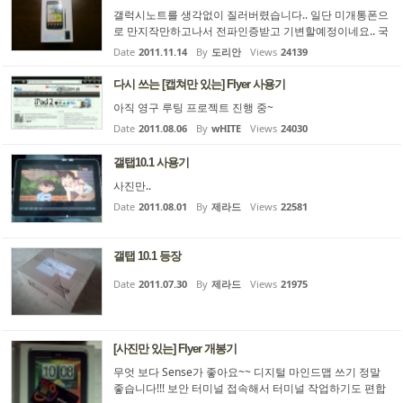
갤럭시노트를 생각없이 질러버렸습니다.. 일단 미개통폰으
로 만지작만하고나서 전파인증받고 기변할예정이네요.. 국
내서 오늘부터 액정보호필름 판매하니까 필름붙이고나서
Date
2011.11.14
By
도리안
Views
24139
정상사용할려고요..ㅎㅎ 우선 큼지막한게 맘에 쏙듭니다...
대신 현장일하면서 가지고 다니기가 ㅠ.ㅠ;; 회사라서 직원
다시 쓰는 [캡쳐만 있는] Flyer 사용기
들 눈치보느라 제대로 사용해보지못해서 일단 사진만 올려
아직 영구 루팅 프로젝트 진행 중~
봅니다..ㅎ 지방은 LTE가 되지않기때문에 구입해도 3G사용
만 되니 오히려 해외구매가 매리트가 있는것 같아 직접 구
Date
2011.08.06
By
wHITE
Views
24030
매해서 사용하기로 맘먹었던것입니다.^^ ...
갤탭10.1 사용기
사진만..
Date
2011.08.01
By
제라드
Views
22581
갤탭 10.1 등장
Date
2011.07.30
By
제라드
Views
21975
[사진만 있는] Flyer 개봉기
무엇 보다 Sense가 좋아요~~ 디지털 마인드맵 쓰기 정말
좋습니다!!! 보안 터미널 접속해서 터미널 작업하기도 편합