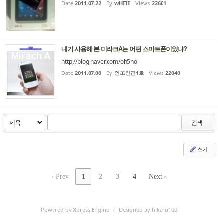
니다. 메모 또는 생각(아이디어) 정리하기도 좋습니다. 집이
Date
2011.07.22
By
wHITE
Views
22601
전화국 뒷편이라 4G 접속 잘 됩니다. (사무실은 테스트 전..)
다만 지문이 장난 아닙니다.(보호필름 부착 전..) 전신 필름
이 좋을지? 케이스가 좋을지? (eBay는 배송료 포함 $10 미
만 판매 중)
내가 사용해 본 미라크A는 어떤 스마트폰이었나?
http://blog.naver.com/oh5no
Date
2011.07.08
By
인조인간1호
Views
22040
검색
쓰기
‹ Prev
1
2
3
4
Next ›
Powered by
X
press
E
ngine
/
Designed by hikaru100