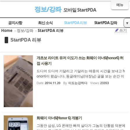
메뉴
정보/강좌
모바일 StartPDA
Sketchbook5, 스케치북5
Sketchbook5, 스케치북5
Sketchbook5, 스케치북5
Sketchbook5, 스케치북5
공지사항
최신 소식
StartPDA 리뷰
StartPDA 강좌
▼
쓰기
Home
›
정보/강좌
›
StartPDA 리뷰
유용한 사이트
StartPDA 리뷰
개초보 라이트 유저 이도가 쓰는 화웨이 아너6(honor6) 허
접 사용기
드디어 드디어 기달리고 기달리는 애증의 시간을 보내고 h
onor6이 왔습니다. 동글래미님(대장님) 글을 보는 순간 이
건 사야해---라고 옆에있는 HTC ONE M8을 바로 서랍으로
Date
2014.11.20
By
이도는강하다
Views
23353
쳐 박아 버렸습니다^^ 하하 역시 개초보 답게 사진이 꺼꾸
로 나옵니다 왜일까요? 동글래미 대장님이 알려주신대로 3
2G를 신청해야 하나 막판에 16G로 신청하고 DHL로 6일정
도 걸렸습니다 박스 구성품은 고마고마 쓸게 없네요...ㅋ 처
음에 중국어가 잔뜩 나와 있어서 놀라고 놀라고 자라가슴은
영어로 바꾸는데까지 엄청 오래 걸렸습니다 근데 대장님...
화웨이 아너6(Honor 6) 개봉기
그동안 삼성, LG 폰에만 빠져 살다가 그놈의 단통법 덕분에