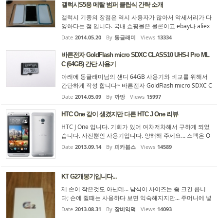
갤럭시S5용 메탈 범퍼 클립식 간략 소개
갤럭시 기종의 장점은 역시 사용자가 많아서 악세서리가 다
양하다는 점 입니다. 국내 쇼핑몰은 물론이고 ebay나 aliex
press에도 엄청 다양한 케이스들이 있죠. 메탈 범퍼 케이스
Date
2014.05.20
By
동글래미
Views
13334
는 언제나 로망인데요~ 메탈 범퍼들이 대부분 나사를 조이
는 방식이라서 배터리 교체가 힘들어서 그동안 구매를 안했
바른전자 GoldFlash micro SDXC CLASS10 UHS-I Pro ML
는데요. 요즘은 나사 없이 클립식으로 바로 착탈이 되는 방
C (64GB) 간단 사용기
식이 나와서 한번 구매해봤습니다. 국내에서는 거의 2만원
아래에 동글래미님의 샌디 64GB 사용기와 비교를 위해서
가격이나 너무 비싸서 aliexpress에 개당 6달러 정도에 색
간단하게 작성 합니다~ 바른전자 GoldFlash micro SDXC C
깔별로 3개를 구매해봤습니다. ...
LASS10 UHS-I Pro MLC (64GB)는 요즘 64GB제품 대부분
Date
2014.05.09
By
까망
Views
15997
이 TCL를 사용하는데 MLC 제품으로 데이터의 안정성이 조
금더 좋을 것으로 예상됩니다. 예전에 오늘의 주인공 입니
HTC One 같이 생겼지만 다른 HTC J One 리뷰
다. 포장상태는 심플합니다. 가격은 같은회사 TLC 제품에
HTC J One 입니다. 기회가 있어 여차저차해서 구하게 되었
비하여 만원 정도 비쌉니다. (제품명 MLC-Pro, TLC-Ultra)
습니다. 사진뿐인 사용기입니다. 양해해 주세요... 스펙은 O
윈도우에서 인식은 exFAT로 잘됩니다. (일부 exFAT를 지원
ne 과 동일하며, 최근 4.2.2 업데이트로 wifi 802.11ac (draf
안하는 PC나 스마트기기에서 ...
Date
2013.09.14
By
피카붑스
Views
14589
t) 가 업그레이드 되는, 로컬라이징 기기의 한계가 극명히
들어나는 기기입니다. 초기 받았을 때의 사용 도중엔 배터
리 효율이 생각보다 구려서... 놀랐지만 최근 업데이트로 확
KT G2개봉기입니다...
실히 개선된 느낌입니다. 재밌는건 IR beam port가 전원 버
튼에 탑재되어 있는데 J One에선 하드웨어적으로 IR beam
제 손이 작은것도 아닌데... 남식이 사이즈는 좀 크긴 큽니
port가 존재하는데도 작동이 불가능했던 것. ...
다; 손에 쥘때는 사용하다 보면 익숙해지지만... 주머니에 넣
기가 부담이 되죠.. 그래서 항상 뒷주머니에 넣곤했는데 이
Date
2013.08.31
By
장비익덕
Views
14093
번 G2는 정말 원하던 사이즈입니다.. 사실.. G2가 안나왔다