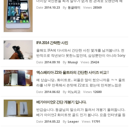
더이상 국산폰을 싸게 살수가 없게 된 관계로 오랜만에 해
외폰으로 눈을 돌려보았습니다. 소니의 엑스페리아는 내장
Date
2014.10.23
By
동글래미
Views
28569
메모리가 전부 16GB라서 탈락이고, 대만의 HTC도 스펙이
떨어지고... 그래서 결국 중국폰을 찾아보니 최소 FHD에 5
인치 내외 스크린, 내장 32GB, MicroSD 지원, 국내 LTE 지
원 이 조건에 맞는건 몇개 안되더라고요. 그중에 고른게 화
웨이 아너6 였습니다. 정확히는 H60-L12 모델이고요. 알리
익스프레스에서 직접 구매를 했고...
IFA 2014 간략한 사진
올해도 IFA에 다녀와서 간단한 사진 몇개를 남겨봅니다. 전
반적으로 작년보다 못한느낌인데, 삼성뿐만이 아니라 Sony
나 다른 업체역시 작년도다 조금 작아진게 아닌가 하는 느
Date
2014.09.10
By
Musuji
Views
25424
낌입니다. 삼성의 경우 전시장 옆에 새로 지은 건물인 Cityc
ube라는 건물을 빌려 더 크게 바뀌었음에도 불구하고 전반
엑스페리아 Z2와 울트라의 간단한 사이즈 비교 !
적으로 부족한 느낌을 지울수 없었고 소니역시 그닥.... 이라
예 샀습니당.. 화이트로.. 퍼플은 많이 썼으니까용 ㅋㅋ 울트
는 느낌이 강했습니다. 일단 삼성이 전반적으로 미는 물건
라를 너무 만족해서 쓴탓에 Z2로도 왔는데 만져본느낌은
은 갤럭시 알파였습니다. 다만 느낌이 뭔가.... 글속재질 테
아주 좋네요 ㅋㅋ 울트라의 최대단점이자 최악의 단점인 카
두리는 좋은데, 백아연처럼 일체형은 ...
Date
2014.06.02
By
이노리고
Views
12680
메라.. 이게 Z2에선 카메라가 짱짱맨이니까요 ㅠㅠ 여전히
집 샤워부스에서 미드를 틀어놓고 샤워할수 있게 되었고,,
베가아이언2 간단 개봉기 입니다.
[시간은 금이잖아요..] 간단한 사실들을 아래 정리해서 적어
반갑습니다. 동글님의 말소리가 들려서 개봉기 올려둡니다.
둘게요 ㅜㅜ전 뭐 전문가도 아니고,, 1. 울트라에서 쓰던 충
베가 아이언2 화이트컷 골드 인가 봅니다. 요즘 인터넷을 등
전 독을 Z2에서도 쓸수있습니다. 2. Z2에선 노래듣다가 카
한시 헸더니 정확한 명칭은 모르겠습니다. 여튼 간단 개봉
톡오면 노래가 잠깐 음...
Date
2014.05.22
By
Leaper
Views
11791
기 올립니다. 찬조출연 아이폰 5입니다. ^^