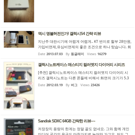
면 벡아연으로 갈 생각이었는데 사이즈도 거의 비슷해서 정
말 대 만족이네요 ㅎ 쿼드비츠2버전의 번들에서 나오기 힘
들 음역대까지 뽑아주면서 G2디바이스에선 24bit 192KHz
의 hifi음역대와 MQS(무손실 음원)를 재생할수 있다니...
역시 명불허전인가! 갤럭시S4 간략 리뷰
지난주 대란시기에 어렵게 어렵게.. KT 번이로 할부 28만원,
가입비면제,유심비면제의 좋은 조건으로 하나 탔습니다. 회
선초과문제로 고생하다가 어제 겨우 개통되고 수령했습니
Date
2013.07.03
By
동글래미
Views
16279
다. 갤럭시S4 끝판왕이 맞긴하네요... 성능에서 끝판왕이라
는 것입니다. 아몰레드 액정의 색감이나 번인 걱정이 아쉽
갤럭시노트케이스 매스티지 컬러엣지 다이어리 시리즈
긴 하지만 정말 성능때문에 쾌적쾌적쾌적입니다. 갤럭시S4
[추천] 갤럭시노트케이스 매스티지 컬러엣지 다이어리 시
부터는 루팅카운터가 없어졌네요.. 루팅했다가 순정롬 올리
리즈 갤럭시노트는 다른 폰들에 비해서 화면의 크기가 5.3
고 공장초기화하면 끝입니다. 그래서 갤럭시폰으로는 첨으
인치에 달하기 때문에 손에 들고 다닐 때 혹시라도 떨어트
로 루팅롬 만들지도 ...
Date
2012.03.19
By
버그
Views
23426
릴까봐 무척이나 걱정이 됩니다. 물론 가방에 넣고 다니기
는 하지만, 수시로 꺼내서 확인해야 하는 폰의 성격상 무한
정 가방에 넣어놓고 있을 수만은 없는 일입니다. 그렇기 때
문에 무엇인가 갤럭시노트를 보호해줄만한 케이스가 필요
합니다. 이번에 제누스라는 폰 케이스 전문 업체에서 판매
중인 갤럭시노트케이스 매스티지 컬러엣지 다이어리 시리
즈 중 진한 청...
Sandisk SDXC 64GB 간략한 리뷰~~
저장장치 용량의 한계는 정말 끝도 없네요. 그와 함께 개인
미디어 공간의 욕구도 마찬가지로 늘어만 가고요. 저도 그