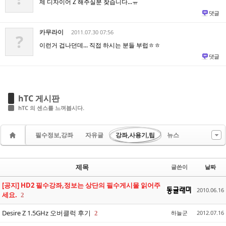
제 디자이어 Z 해주실분 찾습니다...ㅠ
댓글
카무라이
2011.07.30 07:56
?
이런거 겁나던데... 직접 하시는 분들 부럽ㅎㅎ
댓글
hTC 게시판
hTC 의 센스를 느껴봅시다.
필수정보,강좌
자유글
강좌,사용기,팁
뉴스
제목
글쓴이
날짜
[공지] HD2 필수강좌,정보는 상단의 필수게시물 읽어주
2010.06.16
세요.
2
Desire Z 1.5GHz 오버클럭 후기
하늘군
2012.07.16
2