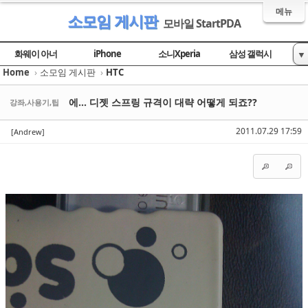
메뉴
소모임 게시판
모바일 StartPDA
Sketchbook5, 스케치북5
Sketchbook5, 스케치북5
Sketchbook5, 스케치북5
Sketchbook5, 스케치북5
화웨이 아너
iPhone
소니Xperia
삼성 갤럭시
▼
Home
›
소모임 게시판
›
HTC
LG 옵티머스
팬택 베가
HTC
모토로라
IM+ 사용자모임
안드로이드폰
에... 디젯 스프링 규격이 대략 어떻게 되죠??
강좌,사용기,팁
2011.07.29 17:59
[Andrew]