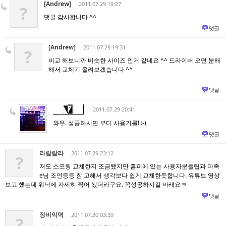
[Andrew]
2011.07.29 19:27
?
댓글 감사합니다 ^^
댓글
[Andrew]
2011.07.29 19:31
?
비교 해보니까 비슷한 사이즈 인거 같네요 ^^ 드라이버 오면 분해
해서 교체기 올려보겠습니다 ^^
댓글
2011.07.29 20:41
와우. 성공하시면 부디 사용기를! :-)
댓글
라랄랄라
2011.07.29 23:12
?
저도 스프링 교체한지 조금됐지만 홈피에 있는 사용자분들팁과 마족
e님 조언등등 참 고해서 생각보다 쉽게 교체한듯합니다. 유튜브 영상
보고 했는데 워낙에 자세히 찍어 놨더라구요. 꼭성공하시길 바래요ㅋ
댓글
장비익덕
2011.07.30 03:39
?