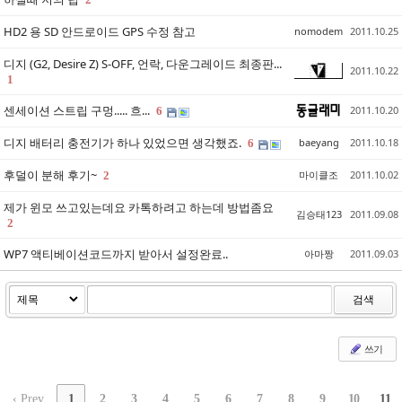
HD2 용 SD 안드로이드 GPS 수정 참고
nomodem
2011.10.25
디지 (G2, Desire Z) S-OFF, 언락, 다운그레이드 최종판...
2011.10.22
1
센세이션 스트립 구멍..... 흐...
2011.10.20
6
디지 배터리 충전기가 하나 있었으면 생각했죠.
baeyang
2011.10.18
6
후덜이 분해 후기~
마이클조
2011.10.02
2
제가 윈모 쓰고있는데요 카톡하려고 하는데 방법좀요
김승태123
2011.09.08
2
WP7 액티베이션코드까지 받아서 설정완료..
아마짱
2011.09.03
검색
쓰기
‹ Prev
1
2
3
4
5
6
7
8
9
10
11