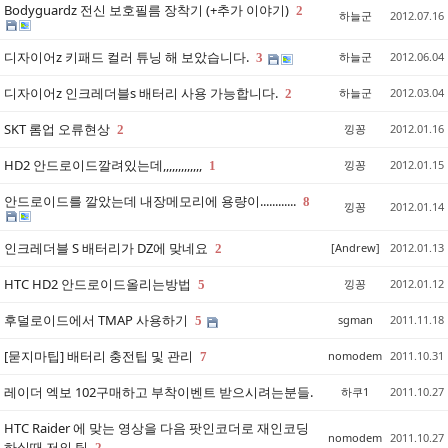
Bodyguardz 전신 보호필름 장착기 (+추가 이야기)
2
하늘군
2012.07.16
디자이어z 키패드 컬러 튜닝 해 보았습니다.
하늘군
2012.06.04
3
디자이어z 인크레더블s 배터리 사용 가능합니다.
하늘군
2012.03.04
2
SKT 롬업 오류현상
낑꽁
2012.01.16
2
HD2 안드로이드깔려있는데,,,,,,,,,,,,,
낑꽁
2012.01.15
1
안드로이드를 깔았는데 내장메모리에 용량이............
8
낑꽁
2012.01.14
인크레더블 S 배터리가 DZ에 맞네요
[Andrew]
2012.01.13
2
HTC HD2 안드로이드올리는방법
낑꽁
2012.01.12
5
후덜로이드에서 TMAP 사용하기
sgman
2011.11.18
5
[묻지마팁] 배터리 충전팁 및 관리
nomodem
2011.10.31
7
레이더 엑보 102구매하고 부착이벤트 받으시려는분들.
하쿠1
2011.10.27
HTC Raider 에 맞는 영상을 다음 팟인코더로 재인코딩
nomodem
2011.10.27
하실때 저의 팁
2