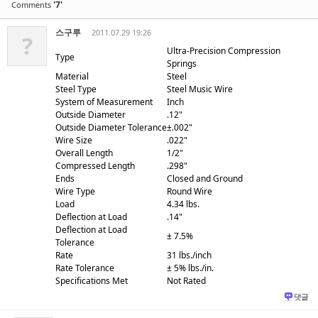
'7'
Comments
스구루
2011.07.29 19:26
?
Ultra-Precision Compression
Type
Springs
Material
Steel
Steel Type
Steel Music Wire
System of Measurement
Inch
Outside Diameter
.12"
Outside Diameter Tolerance
±.002"
Wire Size
.022"
Overall Length
1/2"
Compressed Length
.298"
Ends
Closed and Ground
Wire Type
Round Wire
Load
4.34 lbs.
Deflection at Load
.14"
Deflection at Load
± 7.5%
Tolerance
Rate
31 lbs./inch
Rate Tolerance
± 5% lbs./in.
Specifications Met
Not Rated
댓글