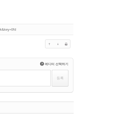
ck&key=0fd
?
에디터 선택하기
댓글