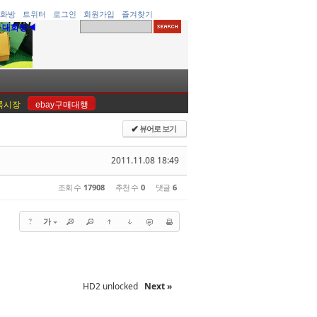
화방
트위터
로그인
회원가입
즐겨찾기
▶대화방◀
룩시장
ebay구매대행
뷰어로 보기
✔
2011.11.08 18:49
조회 수
17908
추천 수
0
댓글
6
?
가
HD2 unlocked
Next »