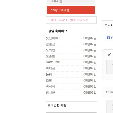
벼룩시장
ebay구매대행
오늘: 1
어제: 1
전체: 11672784
Trac
생일 축하해요
F
못난이012
08월07일
김일섭
08월07일
노의연
08월07일
✔
오종민
08월07일
NorthPole
08월07일
박재성
08월07일
놈팽
08월07일
조민
08월07일
박세이
08월07일
Com
잠시만
08월07일
로그인한 사람