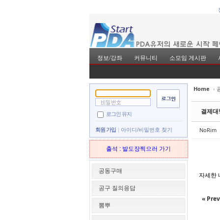
정보/강좌
커뮤니티
소모임 게시판
Home
›
Sketchbook5, 스
Sketchbook5, 스
결제대
로그인 유지
NoRim
회원 가입
아이디/비밀번호 찾기
출석 : 발도장찍으러 가기
Sketchbook5, 스
Sketchbook5, 스
공동구매
자세한 
공구 질의응답
« Prev
뽐뿌