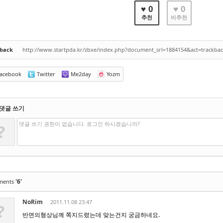
♥ 0
♥ 0
추천
비추천
kback
http://www.startpda.kr/zbxe/index.php?document_srl=1884154&act=trackba
acebook
Twitter
Me2day
Yozm
댓글 쓰기
댓글 쓰기 권한이 없습니다. 로그인 하시겠습니까?
?
'6'
ments
NoRim
2011.11.08 23:47
?
반면의형상님께 쪽지드렸는데 맞는건지 궁금하네요.