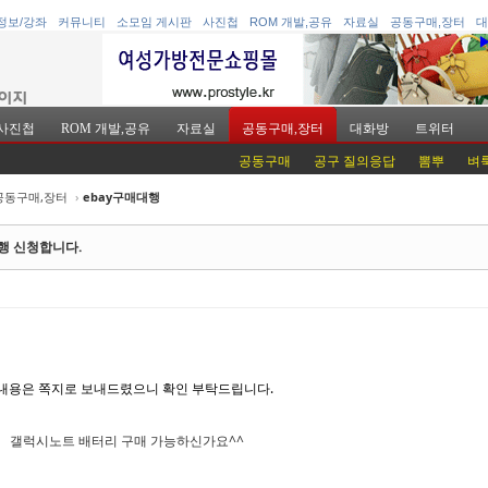
정보/강좌
커뮤니티
소모임 게시판
사진첩
ROM 개발,공유
자료실
공동구매,장터
대
사진첩
ROM 개발,공유
자료실
공동구매,장터
대화방
트위터
공동구매
공구 질의응답
뽐뿌
벼
공동구매,장터
›
ebay구매대행
케치북5
케치북5
행 신청합니다.
케치북5
케치북5
내용은 쪽지로 보내드렸으니 확인 부탁드립니다.
갤럭시노트 배터리 구매 가능하신가요^^