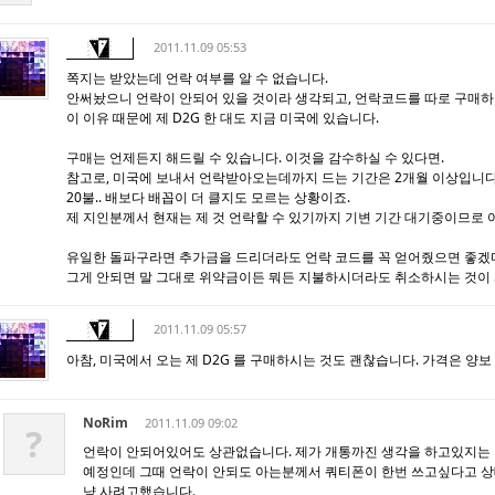
2011.11.09 05:53
쪽지는 받았는데 언락 여부를 알 수 없습니다.
안써놨으니 언락이 안되어 있을 것이라 생각되고, 언락코드를 따로 구매하더
이 이유 때문에 제 D2G 한 대도 지금 미국에 있습니다.
구매는 언제든지 해드릴 수 있습니다. 이것을 감수하실 수 있다면.
참고로, 미국에 보내서 언락받아오는데까지 드는 기간은 2개월 이상입니다.
20불.. 배보다 배꼽이 더 클지도 모르는 상황이죠.
제 지인분께서 현재는 제 것 언락할 수 있기까지 기변 기간 대기중이므로 
유일한 돌파구라면 추가금을 드리더라도 언락 코드를 꼭 얻어줬으면 좋겠다
그게 안되면 말 그대로 위약금이든 뭐든 지불하시더라도 취소하시는 것이 
2011.11.09 05:57
아참, 미국에서 오는 제 D2G 를 구매하시는 것도 괜찮습니다. 가격은 양보
NoRim
2011.11.09 09:02
?
언락이 안되어있어도 상관없습니다. 제가 개통까진 생각을 하고있지는 
예정인데 그때 언락이 안되도 아는분께서 쿼티폰이 한번 쓰고싶다고 
냥 사려고했습니다.