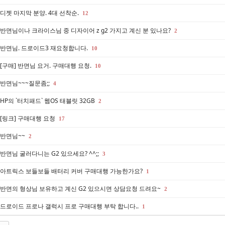
디젯 마지막 분양. 4대 선착순.
12
반면님이나 크라이스님 중 디자이어 z g2 가지고 계신 분 있나요?
2
반면님. 드로이드3 재요청합니다.
10
[구매] 반면님 요거. 구매대행 요청.
10
반면님~~~질문좀;;
4
HP의 `터치패드` 웹OS 태블릿 32GB
2
[링크] 구매대행 요청
17
반면님~~
2
반면님 굴러다니는 G2 있으세요? ^^;;
3
아트릭스 보들보들 배터리 커버 구매대행 가능한가요?
1
반면의 형상님 보유하고 계신 G2 있으시면 상담요청 드려요~
2
드로이드 프로나 갤럭시 프로 구매대행 부탁 합니다..
1