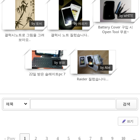
13898
13726
12955
by wHITE
by 토비
by 에피카
Battery Cover 구입 시
Open Tool 무료~
갤럭시노트로 그림을 그려
갤럭시 노트 질렀습니다..
보아요..
by 웅파
14538
15128
by Abe
22일 받은 슬레이트pc 7
Raider 질렀습니다...
검색
쓰기
‹ Prev
1
2
3
4
5
6
7
8
9
10
...