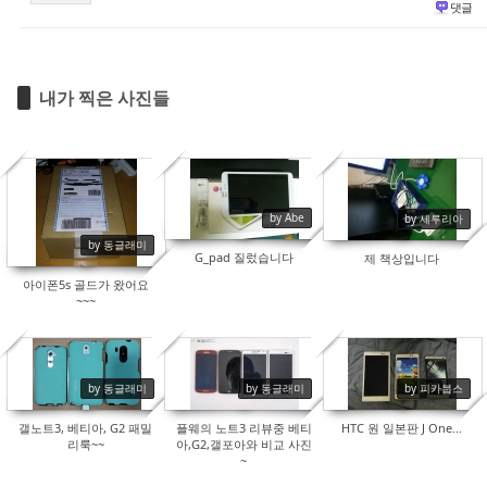
댓글
내가 찍은 사진들
17265
16852
16999
by Abe
by 세루리아
by 동글래미
G_pad 질렀습니다
제 책상입니다
아이폰5s 골드가 왔어요
~~~
by 동글래미
by 동글래미
by 피카붑스
19494
21122
17597
갤노트3, 베티아, G2 패밀
플웨의 노트3 리뷰중 베티
HTC 원 일본판 J One...
리룩~~
아,G2,갤포아와 비교 사진
~