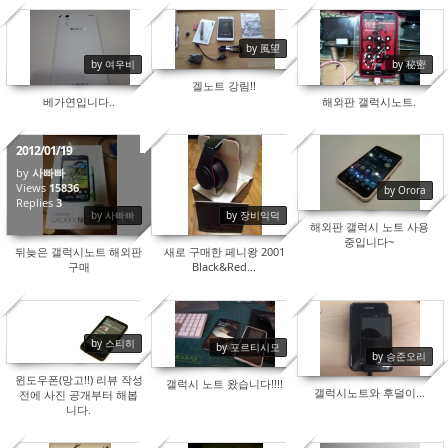
by 風望
19531
15406
16837
by 여우비
by 秘密
겔노트 강림!!
베가연입니다..
해외판 갤럭시노트.
2012/01/19
by
사빠빠
Views
15836
15654
15542
by Orora
Replies
3
by 사빠빠
by 장비익덕
해외판 갤럭시 노트 사용
중입니다~
뒤늦은 갤럭시노트 해외판
새로 구매한 페니왕 2001
구매
Black&Red...
by 스티히
by 포르티시모
15811
15962
16600
by 승준오리
윈도우폰(망고!!) 리뷰 작성
갤럭시 노트 왔습니다!!!!
갤럭시노트와 후덜이...
전에 사진 공개부터 해봅
니다.