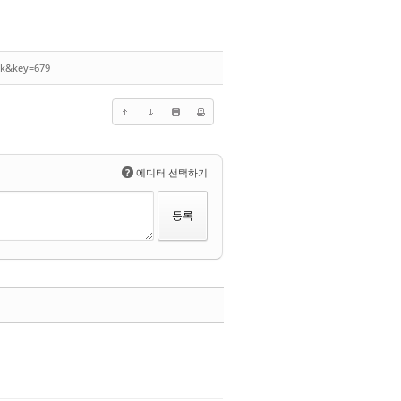
ck&key=679
?
에디터 선택하기
댓글