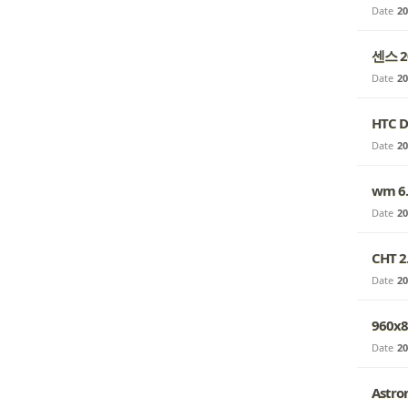
Date
20
센스 
Date
20
HTC 
Date
20
wm 6.
Date
20
CHT 2
Date
20
960x8
Date
20
Astro