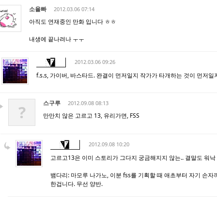
소율빠
2012.03.06 07:14
아직도 연재중인 만화 입니다 ㅎㅎ
내생에 끝나려나 ㅜㅜ
2012.03.06 09:26
f.s.s, 가이버, 바스타드. 완결이 먼저일지 작가가 타개하는 것이 먼저
스구루
2012.09.08 08:13
?
만만치 않은 고르고 13, 유리가면, FSS
2012.09.08 10:20
고르고13은 이미 스토리가 그다지 궁금해지지 않는.. 결말도 워낙
뱀다리: 마모루 나가노, 이분 fss를 기획할 때 애초부터 자기 손
한겁니다. 무선 양반.