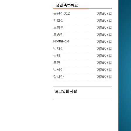
생일 축하해요
못난이012
08월07일
김일섭
08월07일
노의연
08월07일
오종민
08월07일
NorthPole
08월07일
박재성
08월07일
놈팽
08월07일
조민
08월07일
박세이
08월07일
잠시만
08월07일
로그인한 사람