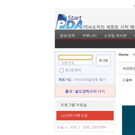
정보/강좌
커뮤니티
소모임 게시판
Home
›
Sketchbook5, 스
Sketchbook5, 스
배경화
로그인 유지
소율빠
회원 가입
아이디/비밀번호 찾기
출석 : 발도장찍으러 가기
Sketchbook5, 스
Sketchbook5, 스
프로그램 자료실
스킨/테마/효과음
오늘: 1
어제: 1
전체: 11672784