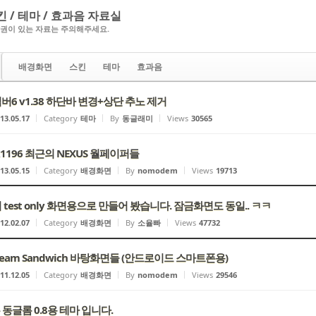
킨 / 테마 / 효과음 자료실
권이 있는 자료는 주의해주세요.
배경화면
스킨
테마
효과음
 넘버6 v1.38 하단바 변경+상단 추노 제거
13.05.17
Category
테마
By
동글래미
Views
30565
x1196 최근의 NEXUS 월페이퍼들
13.05.15
Category
배경화면
By
nomodem
Views
19713
test only 화면용으로 만들어 봤습니다. 잠금화면도 동일.. ㅋㅋ
12.02.07
Category
배경화면
By
소율빠
Views
47732
Cream Sandwich 바탕화면들 (안드로이드 스마트폰용)
11.12.05
Category
배경화면
By
nomodem
Views
29546
x - 동글롬 0.8용 테마 입니다.