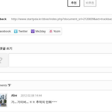
추천
비추천
kback
http://www.startpda.kr/zbxe/index.php?document_srl=2120839&act=trackba
acebook
Twitter
Me2day
Yozm
댓글 쓰기
?
'5'
ments
Abe
2012.02.08 14:44
가... 가이버... ㅎㅎ 추억의 만화~~~