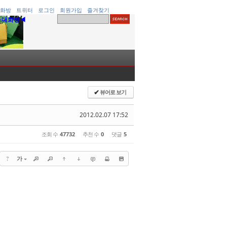
화방
트위터
로그인
회원가입
즐겨찾기
▶대화방◀
뷰어로 보기
✔
2012.02.07 17:52
조회 수
47732
추천 수
0
댓글
5
?
가