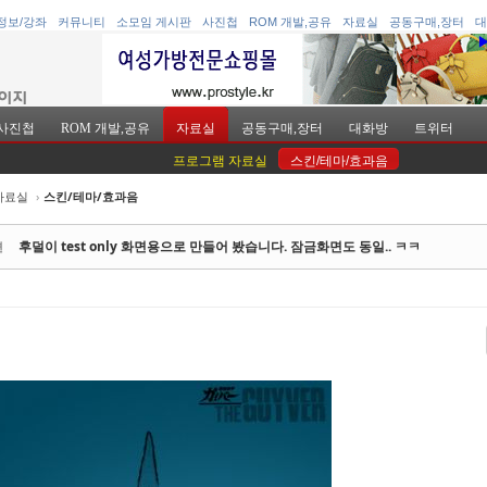
정보/강좌
커뮤니티
소모임 게시판
사진첩
ROM 개발,공유
자료실
공동구매,장터
대
사진첩
ROM 개발,공유
자료실
공동구매,장터
대화방
트위터
프로그램 자료실
스킨/테마/효과음
자료실
›
스킨/테마/효과음
케치북5
케치북5
후덜이 test only 화면용으로 만들어 봤습니다. 잠금화면도 동일.. ㅋㅋ
면
케치북5
케치북5