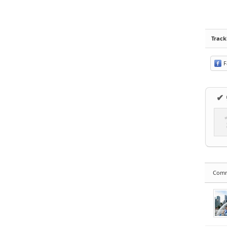
Trac
F
✔
Com