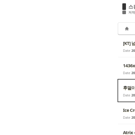
스
저작
[KT]
Date
20
1436
Date
20
후덜이 
Date
20
Ice 
Date
20
Atri