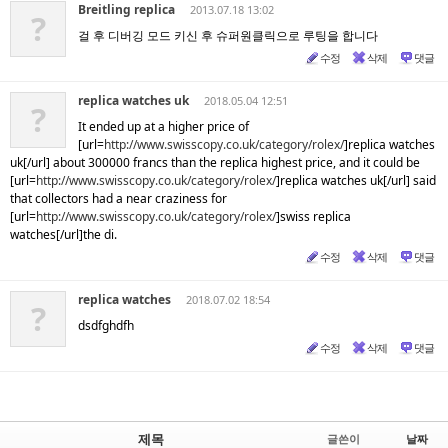
Breitling replica
2013.07.18 13:02
?
걸 후 디버깅 모드 키신 후 슈퍼원클릭으로 루팅을 합니다
수정
삭제
댓글
replica watches uk
2018.05.04 12:51
?
It ended up at a higher price of
[url=
http://www.swisscopy.co.uk/category/rolex/
]replica watches
uk[/url] about 300000 francs than the replica highest price, and it could be
[url=
http://www.swisscopy.co.uk/category/rolex/
]replica watches uk[/url] said
that collectors had a near craziness for
[url=
http://www.swisscopy.co.uk/category/rolex/
]swiss replica
watches[/url]the di.
수정
삭제
댓글
replica watches
2018.07.02 18:54
?
dsdfghdfh
수정
삭제
댓글
제목
글쓴이
날짜