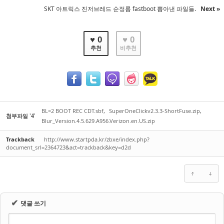
SKT 아트릭스 진저브레드 순정롬 fastboot 뽑아낸 파일들.
Next »
♥ 0
♥ 0
추천
비추천
BL=2 BOOT REC CDT.sbf
,
SuperOneClickv2.3.3-ShortFuse.zip
,
'
'
첨부파일
4
Blur_Version.4.5.629.A956.Verizon.en.US.zip
Trackback
http://www.startpda.kr/zbxe/index.php?
document_srl=2364723&act=trackback&key=d2d
✔
댓글 쓰기