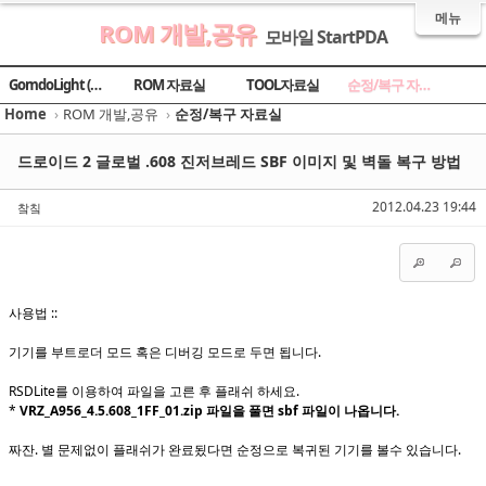
메뉴
ROM 개발,공유
모바일 StartPDA
Sketchbook5, 스케치북5
Sketchbook5, 스케치북5
Sketchbook5, 스케치북5
Sketchbook5, 스케치북5
GomdoLight (곰돌라이트)
ROM 자료실
TOOL자료실
순정/복구 자료실
Home
›
ROM 개발,공유
›
순정/복구 자료실
드로이드 2 글로벌 .608 진저브레드 SBF 이미지 및 벽돌 복구 방법
2012.04.23 19:44
챀칰
사용법 ::
기기를 부트로더 모드 혹은 디버깅 모드로 두면 됩니다.
RSDLite를 이용하여 파일을 고른 후 플래쉬 하세요.
*
VRZ_A956_4.5.608_1FF_01.zip 파일을 풀면 sbf 파일이 나옵니다.
짜잔. 별 문제없이 플래쉬가 완료됬다면 순정으로 복귀된 기기를 볼수 있습니다.