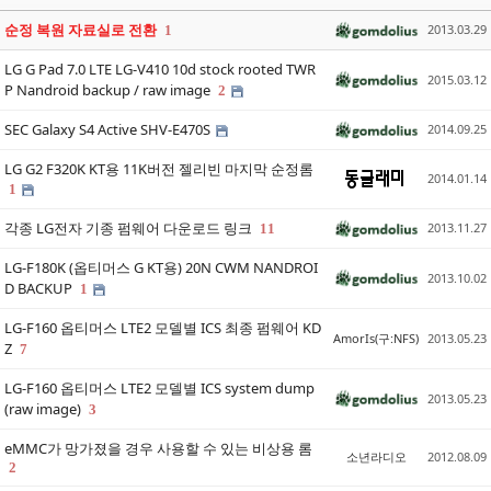
순정 복원 자료실로 전환
2013.03.29
1
LG G Pad 7.0 LTE LG-V410 10d stock rooted TWR
2015.03.12
P Nandroid backup / raw image
2
SEC Galaxy S4 Active SHV-E470S
2014.09.25
LG G2 F320K KT용 11K버전 젤리빈 마지막 순정롬
2014.01.14
1
각종 LG전자 기종 펌웨어 다운로드 링크
2013.11.27
11
LG-F180K (옵티머스 G KT용) 20N CWM NANDROI
2013.10.02
D BACKUP
1
LG-F160 옵티머스 LTE2 모델별 ICS 최종 펌웨어 KD
AmorIs(구:NFS)
2013.05.23
Z
7
LG-F160 옵티머스 LTE2 모델별 ICS system dump
2013.05.23
(raw image)
3
eMMC가 망가졌을 경우 사용할 수 있는 비상용 롬
소년라디오
2012.08.09
2