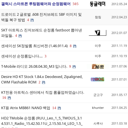
갤럭시 스마트폰 루팅펌웨어와 순정펌웨어
505
2012.05.24
드로이드 2 글로벌 .608 진저브레드 SBF 이미지 및
챀칰
2012.04.23
벽돌 복구 방법
4
SKT 아트릭스 진저브레드 순정롬 fastboot 뽑아낸
2012.01.07
파일들.
4
센세이션 SK정발롬 최신버젼 (1.46.911.4)
미주
2011.11.19
8
센세이션 순정롬입니다....
미주
2011.10.19
3
T-Mobile 라디오 26.08.04.30_M3 입니다.
2011.07.06
9
Desire HD KT Stock 1.84.x Deodexed, Zipaligned,
2011.07.01
CWM Flashable ROM
2
KT전용 아트릭스 센터에서 직접 롬풀업하였습니다.
군고구
2011.05.17
16
KT용 Atrix MB861 NAND 백업
khunter
2011.04.25
14
HD2 TMobile 순정롬 (RUU_Leo_1_5_TMOUS_3.1
4.531.1_Radio_15.42.50.11U_2.15.50.14_LEO_1.5_
사루사
2011.03.18