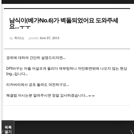
Sketchbook5, 스케치북5
Sketchbook5, 스케치북5
남식이(베가No.6)가 벽돌되었어요 도와주세
요...ㅜㅜ
by
히아스
posted
Apr 07, 2013
Sketchbook5, 스케치북5
Sketchbook5, 스케치북5
경위에 대하여 간단히 설명드리자면...
DPI바꾸는 어플 어설프게 돌리다 재부팅하니 까만화면밖에 나오지 않는 현상
Ing...입니다...
리커버리에서 공초 돌려도 여전하구요...
해결법 아시는분 알려주시면 정말 감사하겠습니다...ㅠㅠ
목록
열기