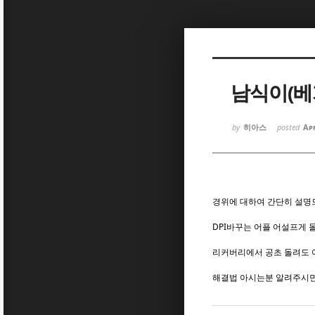
Sketchbook5, 스케치북5
Sketchbook5, 스케치북5
남식이(베
by
히아스
posted
Apr
Sketchbook5, 스케치북5
Sketchbook5, 스케치북5
경위에 대하여 간단히 설명드
DPI바꾸는 어플 어설프게 돌
리커버리에서 공초 돌려도 여
해결법 아시는분 알려주시면