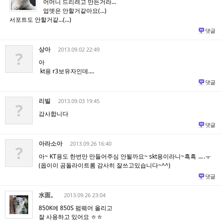
어머니 드리려고 만든거라...
업뎃은 안할거같아요(...)
서포트도 안할거같...(...)
댓글
상아
2013.09.02 22:49
?
아
kt용 r3보유자인데....
댓글
리빌
2013.09.03 19:45
?
감사합니다
댓글
아라소아
2013.09.26 16:40
?
아~ KT용도 한번만 만들어주심 안될까요~ skt용이라니~흑흑 ㅡ.ㅜ
(옵이이 곰돌라이트롬 감사히 잘쓰고있습니다~^^)
댓글
水面。
2013.09.26 23:04
850K에 850S 펌웨어 올리고
잘 사용하고 있어요 ㅎㅎ