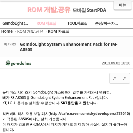
메뉴
ROM 개발,공유
모바일 StartPDA
Sketchbook5, 스케치북5
Sketchbook5, 스케치북5
Sketchbook5, 스케치북5
Sketchbook5, 스케치북5
GomdoLight (곰돌라이트)
ROM 자료실
TOOL자료실
순정/복구 자료실
Home
›
ROM 개발,공유
›
ROM 자료실
GomdoLight System Enhancement Pack for IM-
베가 R3
A850S
2013.09.02 18:20
옵티머스 시리즈의 GomdoLight 커스텀롬의 일부를 가져와서 변형한,
베가 R3 A850S용 GomdoLight System Enhancement Pack입니다.
KT, LGU+용에는 설치할 수 없습니다.
SKT용만을 지원
합니다.
리커버리 터치 오류 보정 패치(
http://cafe.naver.com/skydevelopers/275010
)
가 적용된 A850S에서만 설치 가능합니다.
이 패치가 없으면 AROMA에서 터치가 제대로 되지 않아 사실상 설치가 불가능해
집니다.