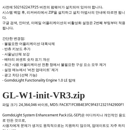
사전에 S0216224.TP25 버전의 펌웨어가 설치되어 있어야 합니다.
시스템 백업 후, 리커버리에서 ZIP을 설치하고 설치 마법사의 안내에 따르면 됩니
다.
구글 검색, 인터넷, 이메일 어플리케이션의 비활성화 설정은 2번째 부팅부터 적용
됩니다.
간단한 변경점:
- 불필요한 어플리케이션 대폭삭제
- 반츄 키보드 추가
- 서울남산체 보강
- 배터리 퍼센트 숫자 표기 개선
- 최근 사용 어플리케이션 전환 창에서 불필요한 구성 요소 모두 제거
- 설정 메뉴에서 '버전 업데이트' 제거
- 광고 차단 (선택 가능)
- GomdoLight Functionality Engine 1.0 LE 탑재
GL-W1-init-VR3.zip
파일 크기: 24,364,046 바이트,
MD5: FAC871FC8B4E3FC9F4312321F42900F1
GomdoLight System Enhancement Pack (GL-SEP)은 어디까지나 개인적인 용도
로 만든 것으로,
사용자에게 문제가 생겨도 원칙적으로는 지원하지 않으며, 업데이트도 자주 하지