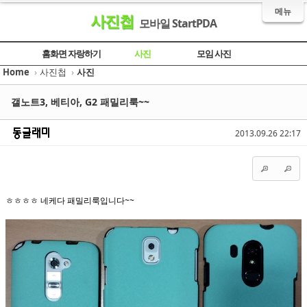
메뉴
사진첩
모바일 StartPDA
Sketchbook5, 스케치북5
Sketchbook5, 스케치북5
Sketchbook5, 스케치북5
Sketchbook5, 스케치북5
홈화면 자랑하기
사진
모임 사진
Home
›
사진첩
›
사진
갤노트3, 베티아, G2 패밀리룩~~
2013.09.26 22:17
ㅎㅎㅎㅎ 네케다 패밀리룩입니다~~