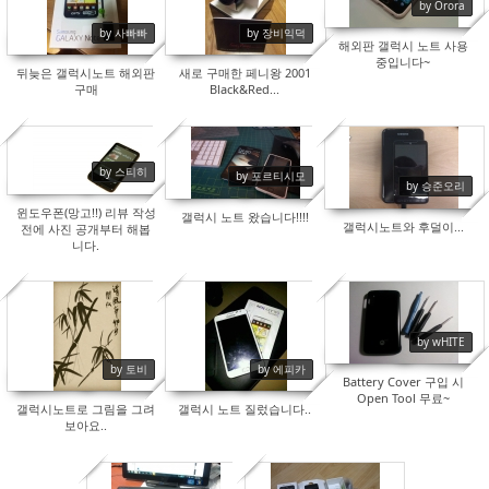
15837
15654
15542
by Orora
by 사빠빠
by 장비익덕
해외판 갤럭시 노트 사용
중입니다~
뒤늦은 갤럭시노트 해외판
새로 구매한 페니왕 2001
구매
Black&Red...
by 스티히
by 포르티시모
15811
15962
16600
by 승준오리
윈도우폰(망고!!) 리뷰 작성
갤럭시 노트 왔습니다!!!!
갤럭시노트와 후덜이...
전에 사진 공개부터 해봅
니다.
13898
13726
12955
by wHITE
by 토비
by 에피카
Battery Cover 구입 시
Open Tool 무료~
갤럭시노트로 그림을 그려
갤럭시 노트 질렀습니다..
보아요..