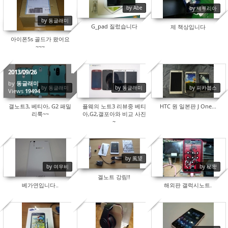
17265
16852
16999
by Abe
by 세루리아
by 동글래미
G_pad 질렀습니다
제 책상입니다
아이폰5s 골드가 왔어요
~~~
2013/09/26
by
동글래미
by 동글래미
by 동글래미
by 피카붑스
Views
19494
21122
17597
갤노트3, 베티아, G2 패밀
플웨의 노트3 리뷰중 베티
HTC 원 일본판 J One...
리룩~~
아,G2,갤포아와 비교 사진
~
by 風望
19531
15406
16837
by 여우비
by 秘密
겔노트 강림!!
베가연입니다..
해외판 갤럭시노트.