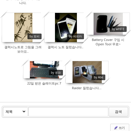
니다.
13897
13726
12955
by wHITE
by 토비
by 에피카
Battery Cover 구입 시
Open Tool 무료~
갤럭시노트로 그림을 그려
갤럭시 노트 질렀습니다..
보아요..
by 웅파
14538
15128
by Abe
22일 받은 슬레이트pc 7
Raider 질렀습니다...
검색
쓰기