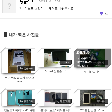
2013.11.04 15:36
?
헉.. 키보드 스킨이...... 새거로 바꿔주세요~~
댓글
내가 찍은 사진들
2013/11/04
by
세루리아
17265
16852
Views
16998
by Abe
by 세루리아
Replies
1
by 동글래미
G_pad 질렀습니다
제 책상입니다
아이폰5s 골드가 왔어요
~~~
by 동글래미
by 동글래미
by 피카붑스
19494
21122
17596
갤노트3, 베티아, G2 패밀
플웨의 노트3 리뷰중 베티
HTC 원 일본판 J One...