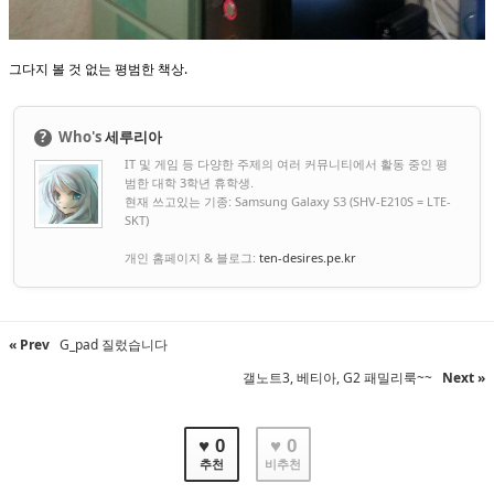
그다지 볼 것 없는 평범한 책상.
?
Who's
세루리아
IT 및 게임 등 다양한 주제의 여러 커뮤니티에서 활동 중인 평
범한 대학 3학년 휴학생.
현재 쓰고있는 기종: Samsung Galaxy S3 (SHV-E210S = LTE-
SKT)
개인 홈페이지 & 블로그:
ten-desires.pe.kr
« Prev
G_pad 질렀습니다
갤노트3, 베티아, G2 패밀리룩~~
Next »
♥ 0
♥ 0
추천
비추천