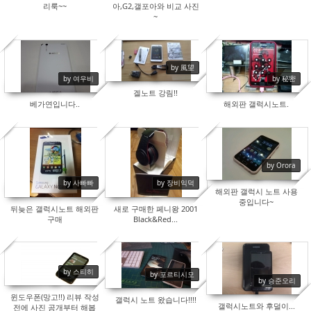
리룩~~
아,G2,갤포아와 비교 사진
~
by 風望
19529
15406
16837
by 여우비
by 秘密
겔노트 강림!!
베가연입니다..
해외판 갤럭시노트.
15835
15654
15542
by Orora
by 사빠빠
by 장비익덕
해외판 갤럭시 노트 사용
중입니다~
뒤늦은 갤럭시노트 해외판
새로 구매한 페니왕 2001
구매
Black&Red...
by 스티히
by 포르티시모
15811
15962
16600
by 승준오리
윈도우폰(망고!!) 리뷰 작성
갤럭시 노트 왔습니다!!!!
갤럭시노트와 후덜이...
전에 사진 공개부터 해봅