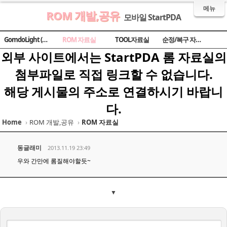
메뉴
ROM 개발,공유
모바일 StartPDA
Sketchbook5, 스케치북5
Sketchbook5, 스케치북5
Sketchbook5, 스케치북5
Sketchbook5, 스케치북5
GomdoLight (곰돌라이트)
ROM 자료실
TOOL자료실
순정/복구 자료실
외부 사이트에서는 StartPDA 롬 자료실의
첨부파일로 직접 링크할 수 없습니다.
해당 게시물의 주소로 연결하시기 바랍니
다.
Home
›
ROM 개발,공유
›
ROM 자료실
동글래미
2013.11.19 23:49
우와 간만에 롬질해야할듯~
▼