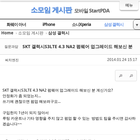
메뉴
소모임 게시판
모바일 StartPDA
Sketchbook5, 스케치북5
Sketchbook5, 스케치북5
Sketchbook5, 스케치북5
Sketchbook5, 스케치북5
화웨이 아너
iPhone
소니Xperia
삼성 갤럭시
▼
Home
›
소모임 게시판
›
삼성 갤럭시
LG 옵티머스
팬택 베가
HTC
모토로라
IM+ 사용자모임
안드로이드폰
SKT 갤럭시S3LTE 4.3 NA2 펌웨어 업그레이드 해보신 분
질문과답
써치엔진
2014.01.24 15:17
SKT 갤럭시S3LTE 4.3 NA2 펌웨어 업그레이드 해보신 분 계신가요?
안정화가 좀 되었는지...
쓰기에 괜찮으면 펌업 해보려구요...
구입한지 1년이 되지 않아서
루팅 카운트나 기타 영향을 주지 않고 펌업 할 수 있는 방법도 팁을 주시면 감사하
겠습니다~~