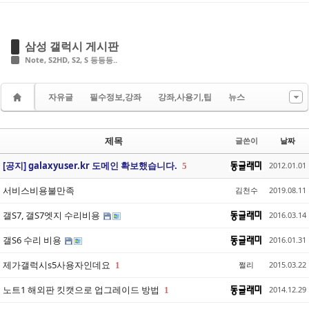
삼성 갤럭시 게시판
Note, S2HD, S2, S 등등등..
자유글
필수정보,강좌
강좌,사용기,팁
뉴스
제목
글쓴이
날짜
[공지] galaxyuser.kr 도메인 확보했습니다.
2012.01.01
5
서비스비용불만족
김천수
2019.08.11
갤S7, 갤S7엣지 수리비용
2016.03.14
갤S6 수리 비용
2016.01.31
제가갤럭시s5사용자인데요
쩔리
2015.03.22
1
노트1 해외판 킷캣으로 업그레이드 방법
2014.12.29
1