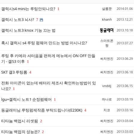
갤럭시s4 mini는 루팅안되나요?
샬롬쭌
2014.01.06
1
갤럭시 노트3 뇌사?
khanh
2013.12.21
7
갤럭시 노트3 knox 기능 끄는 법
2013.10.18
스마트폰
혹시 갤럭시 s4 루팅 펌웨어 만드는 방법 아시나요?
2013.07.27
짱
루팅 후 카메라 셔터음을 편하게 메뉴에서 ON OFF 만들
써치엔진
2013.06.29
기 - 갤S3 이후
1
SKT 갤3 루팅롬
써치엔진
2013.06.18
4
전화 아이콘이 없는데 배터리 제조사 확인하는방법이 있
vnddj
2013.06.15
나요?
1
lgu+갤럭시 노트1 순정펌웨어
하나로
2013.03.19
1
동글래미님 루팅펌제작좀 부탁드립니다(E230K)
치코
2013.03.16
4
티타늄 백업시 리셋됨
써치엔진
2013.03.04
2
티타늄 백업의 성능은?
써치엔진
2013.03.03
2