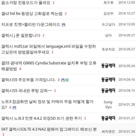
음소거랑 진동모드가 풀려요
최수호
2014.12.09
1
갤s2 hd lte 동영상 고화질로 찍는법
김건우
2014.10.27
2
지프로 킷캣>젤리빈 다운그레이드
쓰고싶다
2014.10.09
갤럭시 j 폰 질문합니다
상아
2014.09.27
1
갤럭시 md5,tar 파일에서 language.xml 파일을 수정하
초보자요
2014.09.27
고싶은데 방법좀알려주세요
1
갤S5 광대역 G906S Cyndia Substrate 설치후 부팅 오류
2014.09.24
해결방법
4
갤럭시S5 주요부품 가격입니다.
2014.04.16
4
갤럭시S5 국내판 루팅 강좌~~
2014.04.15
1
노트3 잠금화면 날씨 정보 및 카메라 무음 어떻게 할가
Sung-
2014.01.28
요?
Gyu
4
갤럭시 노트3 킷캣 4.4.2 외장SD 쓰기 권한 주기
2014.01.27
1
SKT 갤럭시S3LTE 4.3 NA2 펌웨어 업그레이드 해보신 분
써치엔진
2014.01.24
1