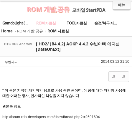
메뉴
ROM 개발,공유
모바일 StartPDA
Sketchbook5, 스케치북5
Sketchbook5, 스케치북5
Sketchbook5, 스케치북5
Sketchbook5, 스케치북5
GomdoLight (곰돌라이트)
ROM 자료실
TOOL자료실
순정/복구 자료실
Home
›
ROM 개발,공유
›
ROM 자료실
[ HD2/ JB4.4.2] AOKP 4.4.2 수빈아빠 에디션
HTC HD2 Android
[DateOnExt]
수빈파파
2014.03.12 21:10
* 이 롬은 지극히 개인적인 용도로 사용 중인 롬이며, 이 롬에 대한 타인의 사용에
대한 어떠한 형사, 민사적인 책임을 지지 않습니다.
원본롬 정보
http://forum.xda-developers.com/showthread.php?t=2591604