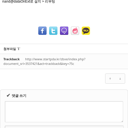
nand@dataOnExt로 설치 > 리부팅
'
'
첨부파일
1
Trackback
http://www.startpda.kr/zbxe/index.php?
document_srl=3537421&act=trackback&key=75c
✔
댓글 쓰기