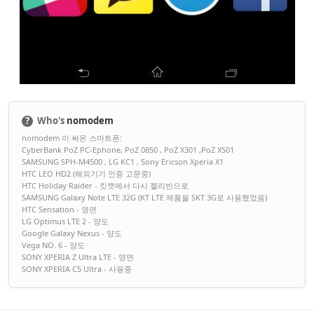
?
Who's
nomodem
nomodem 이 써온 스마트폰:
CyberBank PoZ PC-Ephone, PoZ 0850 , PoZ X301 ,PoZ X501
SAMSUNG SPH-M4500 , LG KC1 , Sony Ericson Xperia X1
HTC LEO HD2 (해외기기 인증 고문중)
HTC Holiday Raider - 킷캣에서 다시 젤리빈으로
SAMSUNG Galaxy Note LTE 32G (KT LTE 제품을 SKT 3G로 사용했었음)
HTC Sensation - 영면
LG Optimus LTE 2 - 양도
Google Galaxy Nexus - 양도
Vega NO. 6 - 양도
SONY XPERIA Z Ultra LTE - 영면
SONY XPERIA C5 Ultra - 사용중