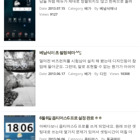
남들 처럼 메뉴가 제대로 정렬되지도 않고 한쪽으로 쏠려
있네요, 거기다가 메뉴판이 4X5 그대로 유지 되며 마찬가지
Date
2013.07.15
Category
베가
By
베넘식매냐
로 한쪽으로 쏠려있어요 ㅠㅠ 이런분은 아무도 못뵈서 여기
Views
9127
올리게 된점 정말 미안하게 생각합니다. 방법좀 부탁드립니
다... ...
베남식이 초 썰렁 테마 ^^;;
얼마전 버즈런처를 시험삼아 설치 해 봤는데 디자인등이 참
맘에 들더군요. 그런데, 말로 표현할 수 없는 뭔가가 아쉬어
배경화면만 추출할려 했더니 이건뭐... 양자역학을 배우는
Date
2013.06.17
Category
베가
By
디인
Views
10308
게 쉬울거 같았습니다.^^. 엄청난 구글링 끝에 결국 배경화
면 구하고 컬러풀한 폰에서 탈피, ...
6월 6일 옵티머스G 프로 설정 완료 ㅎㅎ
어쩌다보니 옵티머스G 프로를 쓰게 되었네요. 원래 쓰던 셋
팅대로 쓰는데 몇가지 문제가 있어서 셋팅시간이 며칠 더
걸렸네요.. 베가 넘버6 화면보다는 작지만 옵G프로의 화면
Date
2013.06.06
Category
옵티머스
By
동글래미