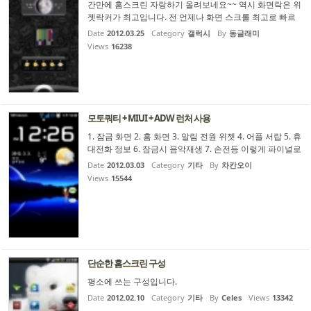
간만에 홈스크린 자랑하기 올려보네요~~ 역시 화면락은 위
젯락커가 최고입니다. 전 언제나 화면 스크롤 최고로 빠르
고 부드러운 런쳐프로만 씁니다. 흐흐.. 제 생일이 얼마 안
Date
2012.03.25
Category
갤럭시
By
동글래미
남았네요. 저의 시스템,유틸관련 화면입니다. 아들딸 전용
Views
16238
페이지.. ㅋㅋㅋㅋ 저의 즐겨쓰는 어플 모음 페이지.. 좀 많
죠.. 7열, 8줄 ...
모토쿼티 + MIUI + ADW 런처 사용
1. 잠금 화면 2. 홈 화면 3. 알림 전원 위젯 4. 어플 서랍 5. 휴
대전화 정보 6. 잠금시 음악재생 7. 손전등 이렇게 파이널로
설정하여 사용중입니다. 홈화면에 많은것을 두고 싶으나...
Date
2012.03.03
Category
기타
By
차칸오이
폰의 특성(용량...ㅜ...
Views
15544
단순한 홈스크린 구성
평소에 쓰는 구성입니다.
Date
2012.02.10
Category
기타
By
Celes
Views
13342