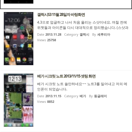
갤럭시S3 11월 28일자 바탕화면
4.3으로 업글하고 나서 처음 올리는 스샷이네요. 며칠 전에
위젯들과 아이콘들 다시 대대적으로 정리했습니다. (스샷과
는 미묘하게 다른 부분이 몇 군데 있었긴 했지만...) 사실 4.3
Date
2013.11.28
Category
갤럭시
By
세루리아
처음 업글했을때는 어딘가 삑살이 났는지 반쯤 벽돌이 되어
Views
25758
버리는 바람에 결국 서비스센터 가서 공장초기화를 한 ...
베가 시크릿 노트 2013/11/15 셋팅 화면
베가 시크릿 노트 쓸만하네요~~ 노트3를 밀어내고 저의 메
인폰이 되었습니다.
Date
2013.11.15
Category
베가
By
동글래미
Views
8852