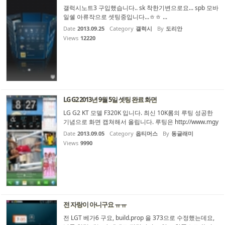
갤럭시노트3 구입했습니다.. sk 착한기변으로요... spb 모바
일쉘 아류작으로 셋팅중입니다...ㅎㅎ ...
Date
2013.09.25
Category
갤럭시
By
도리안
Views
12220
LG G2 2013년 9월 5일 셋팅 완료 화면
LG G2 KT 모델 F320K 입니다. 최신 10K롬의 루팅 성공한
기념으로 화면 캡쳐해서 올립니다. 루팅은 http://www.mgy
un.com/vroot 중국앱 설치해서 하면 됩니다. build.prop 수
Date
2013.09.05
Category
옵티머스
By
동글래미
정해서 화면 밀도를 기본 480=>고밀도 320으로 변경했습
Views
9990
니다. 화면 밀도 변경으로 PlayStore앱을 MultiDPI용으로
수정된 버전을 xda에...
전 자랑이 아니구요 ㅠㅠ
전 LGT 베가6 구요, build.prop 을 373으로 수정했는데요,