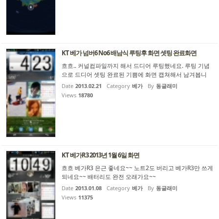
KT 베가 넘버6 No6 배남식 루팅후 화면 셋팅 완료화면
흐흐.. 커널컴파일까지 해서 드디어 루팅했네요. 루팅 기념
으로 드디어 셋팅 완료된 기쁨에 화면 캡쳐해서 남겨봅니
다. KT 베가 넘버6 No6 배남식 2013년 2월 21일 루팅하고
Date
2013.02.21
Category
베가
By
동글래미
스타2폰트,화면 밀도 360으로 교체한 후의 멋진 화면입니
Views
18780
다. 아시다시피 원래 화면이 1080x1920의 FullHD 너무 고
해상도라서 720x...
KT 베가R3 2013년 1월 6일 화면
흐흐 베가R3 은근 좋네요~~ 노트2도 버리고 베가R3만 쓰게
되네요~~ 배터리도 완전 오래가요~~
Date
2013.01.08
Category
베가
By
동글래미
Views
11375