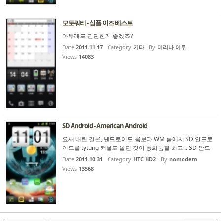
모토쿼티 - 심플 이즈 베스트
아무래도 간단한게 좋겠죠?
Date
2011.11.17
Category
기타
By
미리나 이루
Views
14083
SD Android - American Android
요새 내린 결론, 낸드로이드 롬보다 WM 롬에서 SD 안드로
이드를 tytung 커널로 올린 것이 통화품질 최고... SD 안드
로이드는 대용량 배터리 잘 지원하는 아메리칸 안드로이드
Date
2011.10.31
Category
HTC HD2
By
nomodem
만세.
Views
13568