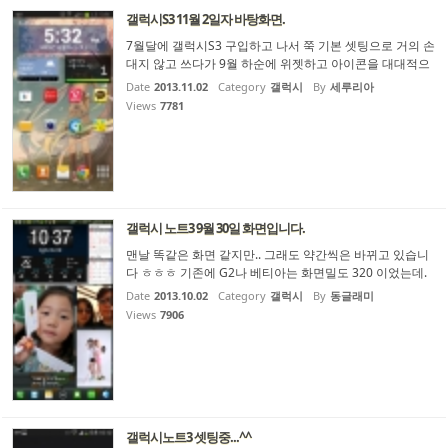
갤럭시S3 11월 2일자 바탕화면.
7월달에 갤럭시S3 구입하고 나서 쭉 기본 셋팅으로 거의 손
대지 않고 쓰다가 9월 하순에 위젯하고 아이콘을 대대적으
로 정리했습니다. (그땐 지금 스샷과 비슷하지만 미묘하게
Date
2013.11.02
Category
갤럭시
By
세루리아
다른 부분이 몇 군데 있었습니다) 그리고 뒤의 배경화면이
Views
7781
살짝 오타쿠스러운 건 넘어가주세요... :3
갤럭시 노트3 9월 30일 화면입니다.
맨날 똑같은 화면 같지만.. 그래도 약간씩은 바뀌고 있습니
다 ㅎㅎㅎ 기존에 G2나 베티아는 화면밀도 320 이었는데.
노트3는 더 작게 쓰는게 편해서 290으로 변경하고 화면 가
Date
2013.10.02
Category
갤럭시
By
동글래미
로세로로 기존 10행 7열에서 11행 8열로 한줄,한칸씩 늘렸
Views
7906
습니다~~ 왠지 노트1 쓰던 때로 돌아온 느낌이기도 하네
요.. ...
갤럭시노트3 셋팅중...^^