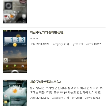
지난 주 번개때 슬쩍한 셋팅...
ㅋㅋㅋ
Date
2011.12.20
Category
기타
By
wHITE
Views
13717
대충 구성한 런처프로 (...)
별거 없지만 쓰기엔 편합니다. 참고로 저 아래 런처프로 Do
ck에는 버튼 1개당 모두 swipe기능도 할당되어 있어서 결
론적으로 버튼 10개나 마찬가지...
Date
2011.12.12
Category
기타
By
Celes
Views
13733