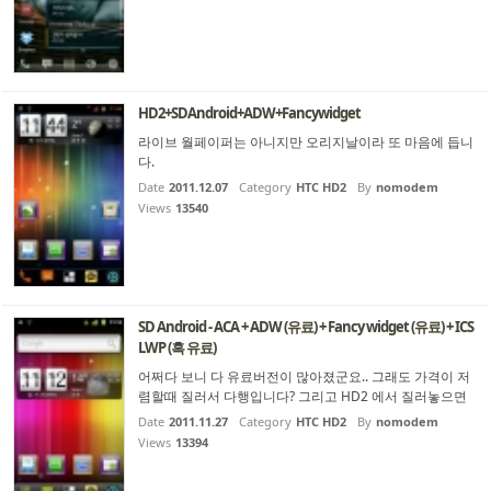
HD2+SDAndroid+ADW+Fancywidget
라이브 월페이퍼는 아니지만 오리지날이라 또 마음에 듭니
다.
Date
2011.12.07
Category
HTC HD2
By
nomodem
Views
13540
SD Android - ACA + ADW (유료) + Fancy widget (유료) + ICS
LWP (흑 유료)
어쩌다 보니 다 유료버전이 많아졌군요.. 그래도 가격이 저
렴할때 질러서 다행입니다? 그리고 HD2 에서 질러놓으면
또 다른 보유기종에서도 쓸 수 있어서 ....(계정 구매가 참 좋
Date
2011.11.27
Category
HTC HD2
By
nomodem
아요, 이런점이)
Views
13394