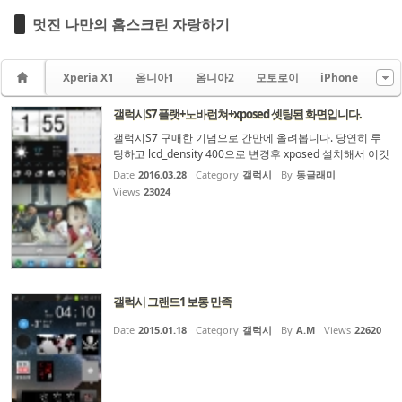
멋진 나만의 홈스크린 자랑하기
Xperia X1
옴니아1
옴니아2
모토로이
iPhone
갤럭시S7 플랫+노바런쳐+xposed 셋팅된 화면입니다.
갤럭시S7 구매한 기념으로 간만에 올려봅니다. 당연히 루
팅하고 lcd_density 400으로 변경후 xposed 설치해서 이것
저것 시스템 꾸미고 언제나 쓰던 노바런쳐입니다. 시계는 H
Date
2016.03.28
Category
갤럭시
By
동글래미
D Widget, 날씨는 1weather, 달력은 June, 사진은 애니메이
Views
23024
션 포토프레임, 기념일은 MyHeritage
갤럭시 그랜드1 보통 만족
Date
2015.01.18
Category
갤럭시
By
A.M
Views
22620