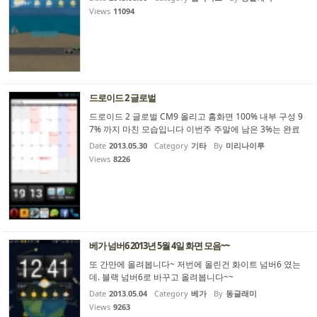
크기도 충분한듯 싶네요~
Views
11094
드로이드 2 글로벌
드로이드 2 글로벌 CM9 올리고 홈화면 100% 내부 구성 9
7% 까지 마친 모습입니다 이번주 주말에 남은 3%는 완료
예정입니다.
Date
2013.05.30
Category
기타
By
미리나이루
Views
8226
베가 넘버6 2013년 5월 4일 화면 모음~~
또 간만에 올려봅니다~ 저번에 올린건 화이트 넘버6 였는
데. 블랙 넘버6로 바꾸고 올려봅니다~~
Date
2013.05.04
Category
베가
By
동글래미
Views
9263