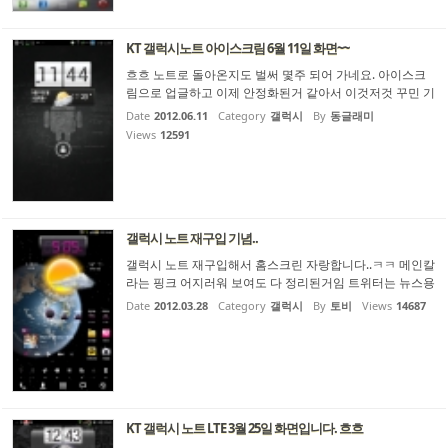
KT 갤럭시노트 아이스크림 6월 11일 화면~~
흐흐 노트로 돌아온지도 벌써 몇주 되어 가네요. 아이스크
림으로 업글하고 이제 안정화된거 같아서 이것저것 꾸민 기
념으로 새로 올려봅니다~~
Date
2012.06.11
Category
갤럭시
By
동글래미
Views
12591
갤럭시 노트 재구입 기념..
갤럭시 노트 재구입해서 홈스크린 자랑합니다..ㅋㅋ 메인칼
라는 핑크 어지러워 보여도 다 정리된거임 트위터는 뉴스용
계정이 따로
Date
2012.03.28
Category
갤럭시
By
토비
Views
14687
KT 갤럭시 노트 LTE 3월 25일 화면입니다. 흐흐