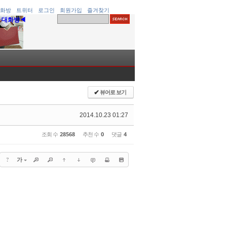
화방
트위터
로그인
회원가입
즐겨찾기
▶대화방◀
뷰어로 보기
✔
2014.10.23 01:27
조회 수
28568
추천 수
0
댓글
4
?
가