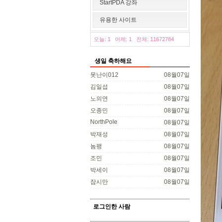
StartPDA 강좌
유용한 사이트
오늘: 1
어제: 1
전체: 11672784
생일 축하해요
못난이012
08월07일
김일섭
08월07일
노의연
08월07일
오종민
08월07일
NorthPole
08월07일
박재성
08월07일
놈팽
08월07일
조민
08월07일
박세이
08월07일
잠시만
08월07일
로그인한 사람