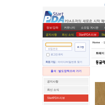
정보/강좌
커뮤니티
소모임 게시판
공지사항
최신 소식
StartPDA 리뷰
St
Home
›
Sketchbook5, 스
Sketchbook5, 스
화웨이 
로그인 유지
회원 가입
아이디/비밀번호 찾기
출석 : 발도장찍으러 가기
Sketchbook5, 스
Sketchbook5, 스
공지사항
최신 소식
StartPDA 리뷰