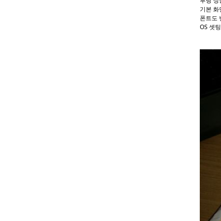
루팅 성공
기본 화면
폰트도 
OS 셋