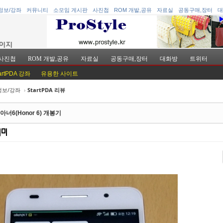
정보/강좌
커뮤니티
소모임 게시판
사진첩
ROM 개발,공유
자료실
공동구매,장터
대
사진첩
ROM 개발,공유
자료실
공동구매,장터
대화방
트위터
artPDA 강좌
유용한 사이트
정보/강좌
›
StartPDA 리뷰
케치북5
케치북5
아너6(Honor 6) 개봉기
케치북5
케치북5