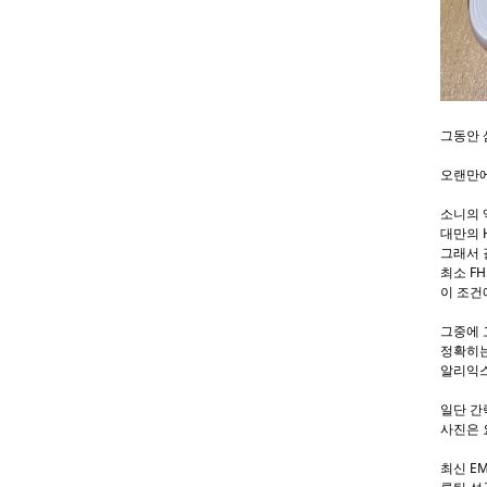
그동안 
오랜만에
소니의 
대만의 
그래서 
최소 FH
이 조건
그중에 
정확히는
알리익스
일단 간
사진은 
최신 E