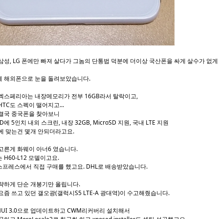
삼성, LG 폰에만 빠져 살다가 그놈의 단통법 덕분에 더이상 국산폰을 싸게 살수가 없게
 해외폰으로 눈을 돌려보았습니다.
엑스페리아는 내장메모리가 전부 16GB라서 탈락이고,
HTC도 스펙이 떨어지고...
결국 중국폰을 찾아보니
D에 5인치 내외 스크린, 내장 32GB, MicroSD 지원, 국내 LTE 지원
에 맞는건 몇개 안되더라고요.
고른게 화웨이 아너6 였습니다.
 H60-L12 모델이고요.
프레스에서 직접 구매를 했고요. DHL로 배송받았습니다.
략하게 단순 개봉기만 올립니다.
요즘 쓰고 있던 갤오광(갤럭시S5 LTE-A 광대역)이 수고해줬습니다.
MUI 3.0으로 업데이트하고 CWM리커버리 설치해서