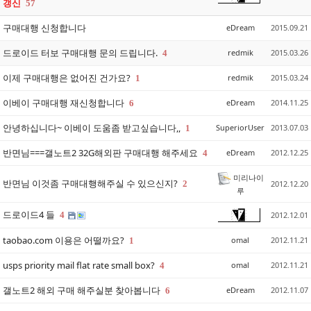
갱신
57
구매대행 신청합니다
eDream
2015.09.21
드로이드 터보 구매대행 문의 드립니다.
redmik
2015.03.26
4
이제 구매대행은 없어진 건가요?
redmik
2015.03.24
1
이베이 구매대행 재신청합니다
eDream
2014.11.25
6
안녕하십니다~ 이베이 도움좀 받고싶습니다,,
SuperiorUser
2013.07.03
1
반면님===갤노트2 32G해외판 구매대행 해주세요
eDream
2012.12.25
4
미리나이
반면님 이것좀 구매대행해주실 수 있으신지?
2
2012.12.20
루
드로이드4 들
4
2012.12.01
taobao.com 이용은 어떨까요?
omal
2012.11.21
1
usps priority mail flat rate small box?
omal
2012.11.21
4
갤노트2 해외 구매 해주실분 찾아봅니다
eDream
2012.11.07
6