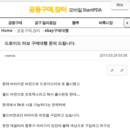
메뉴
공동구매,장터
모바일 StartPDA
Sketchbook5, 스케치북5
Sketchbook5, 스케치북5
Sketchbook5, 스케치북5
Sketchbook5, 스케치북5
공동구매
공구 질의응답
뽐뿌
벼룩시장
▼
Home
›
공동구매,장터
›
ebay구매대행
ebay구매대행
드로이드 터보 구매대행 문의 드립니다.
2015.03.26 03:36
redmik
현재 버라이즌 버전으로 드로이드터보 로 출시됐고
월드 버전으로 모토맥스라고 해서 출시된듯 한데....
한국에서 lte로 사용 가능하다는 전제하에
월드버전보단 버라이즌 버전을 구입하고 싶습니다.
뒷면 재질따라 종류가 여러가지 있던데 블랙 색상으로 구입려고 하구요