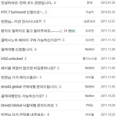
안녕하세요. 언락 코드 관련입니다.
문제
2012.01.26
4
HTC 7 Surround 신청이요~..
구남이
2012.01.25
2
반면님... 이건 안사시나요??
승준오리
2011.12.21
3
묻지도 말하지도 말고 질러주세요...ㅡ.ㅡ;;
도리안
2011.11.26
10
갤럭시노트 배터리 구매 가능하신가요^^
도리안
2011.11.16
3
결제대행 신청합니다.
NoRim
2011.11.08
6
HD2 unlocked
룽기누스창
2011.11.06
2
페이팔 계정이 없으면 비딩못하나요?
NoRim
2011.11.06
2
반면님 기거 케이스좀요~
카이젤
2011.11.05
5
droid2 global 구매대행 문의드립니다.
NoRim
2011.11.05
2
결제대행만도 가능하신가요?
NoRim
2011.10.30
1
Droid2 Global 낙찰대행 문의드려요
PSGz
2011.10.28
5
반면님 이거 견적좀 내주세요~
카이젤
2011.10.23
8