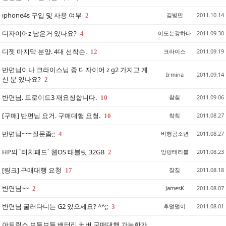
iphone4s 구입 및 사용 여부
김병만
2011.10.14
2
디자이어z 남은거 있나요?
이도는강하다
2011.09.30
4
디젯 마지막 분양. 4대 선착순.
크라이스
2011.09.19
12
반면님이나 크라이스님 중 디자이어 z g2 가지고 계
Irmina
2011.09.14
신 분 있나요?
2
반면님. 드로이드3 재요청합니다.
챀칰
2011.09.06
10
[구매] 반면님 요거. 구매대행 요청.
챀칰
2011.08.27
10
반면님~~~질문좀;;
비행곰소년
2011.08.27
4
HP의 `터치패드` 웹OS 태블릿 32GB
앙팡테리블
2011.08.23
2
[링크] 구매대행 요청
챀칰
2011.08.18
17
반면님~~
JamesK
2011.08.07
2
반면님 굴러다니는 G2 있으세요? ^^;;
후덜덜이
2011.08.01
3
아트릭스 보들보들 배터리 커버 구매대행 가능한가