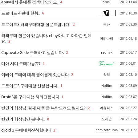
ebay에서 휴대폰 검색이 안되요.
omal
2012.11.04
4
드로이드 4 판매 현황..
6
2012.10.30
드로이드3 해외구매대행 질문드립니다!
운하
2012.09.30
2
해외구매 질문이 있습니다. ebay아니고 아마존 인데
마라나타
2012.09.18
요.
2
Captivate Glide 구매하고 싶습니다.
redmik
2012.06.17
2
디아 시디 구매가능???
2012.06.01
1
이베이 구매에 대해 물어볼게 있습니다
챀칰
2012.03.10
2
드로이드3 구매대행 신청합니다.
NoRim
2012.03.09
1
Droid3을 구매대행 하려고합니다
NoRim
2012.03.07
1
반면의 형상님..결제 대행 좀 부탁드려도 될까요?
아츄릭스
2012.02.27
2
반면의 형상님만 봅니다..
도리안
2012.02.24
8
droid 3 구매대행신청합니다
Kamizotouma
2012.01.27
2