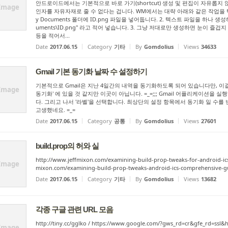
안드로이드에서는 기본적으로 바로 가기(shortcut) 생성 및 편집이 자유롭지 
Image
인자를 자유자재로 줄 수 없다는 겁니다. WM에서는 대략 아래와 같은 작업을 텍
y Documents 폴더에 ID.png 파일을 넣어둡니다. 2. 텍스트 파일을 하나 생성해서 
uments\ID.png" 라고 적어 넣습니다. 3. 그냥 저대로만 생성하면 눈이 즐겁지 않으므로
등을 적어서...
Date
2017.06.15
Category
기타
By
Gomdolius
Views
34633
Gmail 기본 동기화 날짜 수 설정하기
기본적으로 Gmail은 지난 4일간의 내역을 동기화하도록 되어 있습니다만, 이
Image
동기화' 에 있을 것 같지만 이곳이 아닙니다. =_=;;; Gmail 어플리케이션을
다. 그리고 나서 '라벨'을 선택합니다. 최상단의 설정 항목에서 동기화 일 수를
고생했네요. =_=
Date
2017.06.15
Category
공통
By
Gomdolius
Views
27601
build.prop의 허와 실
http://www.jeffmixon.com/examining-build-prop-tweaks-for-android-ics
Image
mixon.com/examining-build-prop-tweaks-android-ics-comprehen
Date
2017.06.15
Category
기타
By
Gomdolius
Views
13682
각종 구글 관련 URL 모음
http://tiny.cc/gglko / https://www.google.com/?gws_rd=cr&gfe_rd=
Image