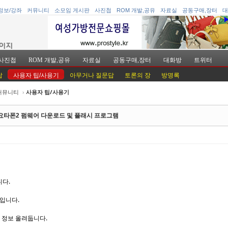
정보/강좌
커뮤니티
소모임 게시판
사진첩
ROM 개발,공유
자료실
공동구매,장터
대
사진첩
ROM 개발,공유
자료실
공동구매,장터
대화방
트위터
답
사용자 팁/사용기
아무거나 질문답
토론의 장
방명록
커뮤니티
›
사용자 팁/사용기
케치북5
케치북5
요타폰2 펌웨어 다운로드 및 플래시 프로그램
케치북5
케치북5
니다.
r 입니다.
 정보 올려둡니다.