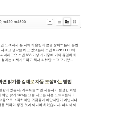
0,m420,m4500
Li
Zi
G
st
n
al
e
le
r
로만 느껴져서 폰 자체의 용량이 큰걸 좋아하는데 용량
y
 사려고 생각을 하고 있었는데 스냅 8 Gen1 CPU의
더라고요. ​ 스냅 888 이상 기기중에 거의 유일하게
데 첨에는 비싸기도하고 해서 리뷰만 보고 포기했...
화면 밝기를 강제로 자동 조정하는 방법
 뭔가 결함이 있는지, 리부트를 하면 사용자가 설정한 화면
 화면 밝기 50%는 요즘 나오는 다른 노트북들의 2
이걸 수동으로 조작하려면 귀찮음이 이만저만이 아닙니다.
를 위하여 생긴 것이 아니라 하셨습니다. 따라서 이