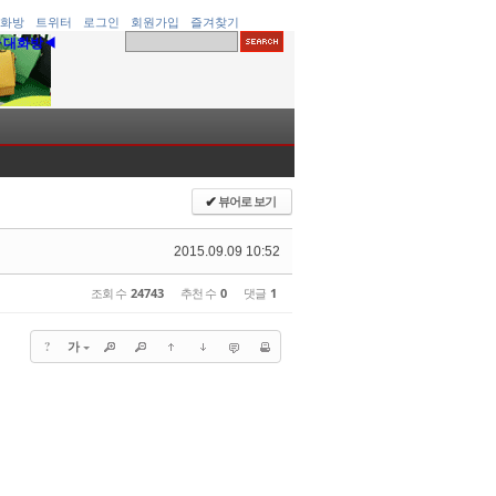
화방
트위터
로그인
회원가입
즐겨찾기
▶대화방◀
뷰어로 보기
✔
2015.09.09 10:52
조회 수
24743
추천 수
0
댓글
1
?
가