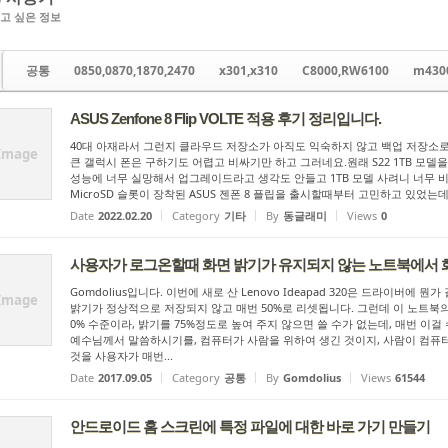
고 싶은 정보
공통
0850,0870,1870,2470
x301,x310
C8000,RW6100
m430
ASUS Zenfone 8 Flip VOLTE 적용 후기 정리입니다.
40대 아재라서 그런지 클라우드 저장소가 아직도 익숙하지 않고 백업 저장소
Image
큰 갤럭시 폰은 구하기도 어렵고 비싸기만 하고 그러네요. ​ 원래 S22 1TB 모델을
성능에 너무 실망해서 업그레이드라고 생각도 안들고 1TB 모델 사려니 너무 비싸
MicroSD 슬롯이 장착된 ASUS 젠폰 8 플립을 출시할때부터 고민하고 있었는
Date
2022.02.20
Category
기타
By
동글래미
Views
0
사용자가 로그온할때 화면 밝기가 유지되지 않는 노트북에서 
Gomdolius입니다. 이번에 새로 산 Lenovo Ideapad 320은 드라이버에
Image
밝기가 정상적으로 저장되지 않고 매번 50%로 리셋됩니다. 그런데 이 노트북의
0% 수준이라, 밝기를 75%정도로 높여 주지 않으면 쓸 수가 없는데, 매번 
예수님께서 말씀하시기를, 컴퓨터가 사람을 위하여 생긴 것이지, 사람이 컴퓨터
것을 사용자가 매번...
Date
2017.09.05
Category
공통
By
Gomdolius
Views
61544
안드로이드 홈 스크린에 특정 파일에 대한 바로 가기 만들기