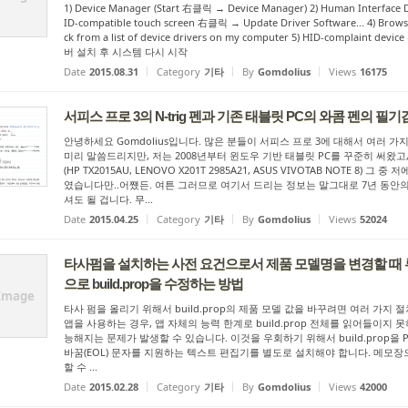
1) Device Manager (Start 右클릭 → Device Manager) 2) Human Interface 
ID-compatible touch screen 右클릭 → Update Driver Software... 4) Brows
ck from a list of device drivers on my computer 5) HID-complaint dev
버 설치 후 시스템 다시 시작
Date
2015.08.31
Category
기타
By
Gomdolius
Views
16175
서피스 프로 3의 N-trig 펜과 기존 태블릿 PC의 와콤 펜의 필
안녕하세요 Gomdolius입니다. 많은 분들이 서피스 프로 3에 대해서 여러 가
미리 말씀드리지만, 저는 2008년부터 윈도우 기반 태블릿 PC를 꾸준히 써왔고,
(HP TX2015AU, LENOVO X201T 2985A21, ASUS VIVOTAB NOTE 8)
였습니다만..어쩄든. 여튼 그러므로 여기서 드리는 정보는 말그대로 7년 동안의
셔도 될 겁니다. 무...
Date
2015.04.25
Category
기타
By
Gomdolius
Views
52024
타사펌을 설치하는 사전 요건으로서 제품 모델명을 변경할 때 
으로 build.prop을 수정하는 방법
Image
타사 펌을 올리기 위해서 build.prop의 제품 모델 값을 바꾸려면 여러 가지
앱을 사용하는 경우, 앱 자체의 능력 한계로 build.prop 전체를 읽어들이지 
능해지는 문제가 발생할 수 있습니다. 이것을 우회하기 위해서 build.prop을 PC
바꿈(EOL) 문자를 지원하는 텍스트 편집기를 별도로 설치해야 합니다. 메모장
할 수 ...
Date
2015.02.28
Category
기타
By
Gomdolius
Views
42000