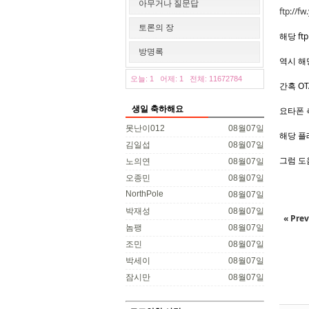
아무거나 질문답
ftp://f
토론의 장
해당 ft
방명록
역시 해당
오늘: 1
어제: 1
전체: 11672784
간혹 O
생일 축하해요
요타폰 
못난이012
08월07일
해당 플
김일섭
08월07일
그럼 도움
노의연
08월07일
오종민
08월07일
NorthPole
08월07일
박재성
08월07일
« Prev
놈팽
08월07일
조민
08월07일
박세이
08월07일
잠시만
08월07일