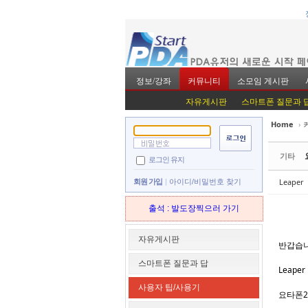
정보/강좌
커뮤니티
소모임 게시판
자유게시판
스마트폰 질문과 
Home
›
Sketchbook5, 스
Sketchbook5, 스
기타
로그인 유지
Leaper
회원 가입
아이디/비밀번호 찾기
출석 : 발도장찍으러 가기
Sketchbook5, 스
Sketchbook5, 스
자유게시판
반갑습
스마트폰 질문과 답
Leape
사용자 팁/사용기
요타폰2