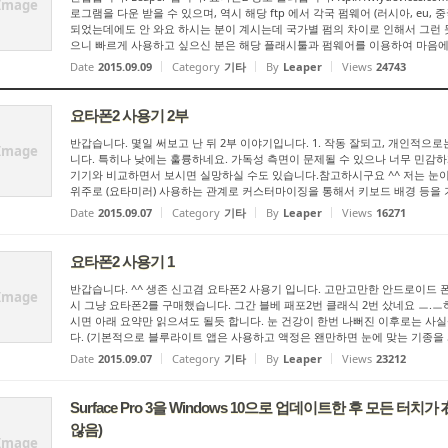
Image
로그램을 다운 받을 수 있으며, 역시 해당 ftp 에서 각국 펌웨어 (러시아, eu, 중
되었는데에도 안 와요 하시는 분이 계시는데 국가별 펌의 차이로 인해서 그런 
으니 빠르게 사용하고 싶으신 분은 해당 플래시툴과 펌웨어를 이용하여 마음에 드
Date
2015.09.09
Category
기타
By
Leaper
Views
24743
요타폰2 사용기 2부
반갑습니다. 몇일 써보고 난 뒤 2부 이야기입니다. 1. 작동 잘되고, 개인적
Image
니다. 특히나 낮에는 훌륭하네요. 가독성 측면이 문제될 수 있으나 너무 민감
기기와 비교하면서 보시면 실망하실 수도 있습니다.참고하시구요 ^^ 저는 눈이 
위주로 (요타미러) 사용하는 관계로 커스터마이징을 통해서 키보드 배경 등을 기
Date
2015.09.07
Category
기타
By
Leaper
Views
16271
요타폰2 사용기 1
반갑습니다. ^^ 생존 신고겸 요타폰2 사용기 입니다. 고만고만한 안드로이드 폰에서 
Image
시 그냥 요타폰2를 구매했습니다. 그간 블베 패포2번 클래식 2번 샀네요 ㅡ.ㅡ
시면 아래 요약만 읽으셔도 될듯 합니다. 눈 건강이 한번 나뻐진 이후로는 사실상
다. (기본적으로 블루라이트 앱은 사용하고 액정은 왠만하면 눈에 맞는 기종을 사
Date
2015.09.07
Category
기타
By
Leaper
Views
23212
Surface Pro 3을 Windows 10으로 업데이트한 후 모든 
않음)
Image