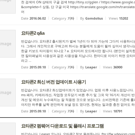
천 검색어 ON 상태의 구글 검색 http://tiny.cc/gglen / https://www.google.c
&complete=1 상동, 단 구글 미국 https://translate.google.com/m/tra
어
Date
2016.06.02
Category
기타
By
Gomdolius
Views
15202
요타폰2 q&a
반갑습니다. 요타폰2 출시된지가 벌써 1년이 다 되어 가는데 그다지 사용하시는
Image
다. 그래서 개인적으로 구매고려 하시는 분들에게 도움이 될까 싶어서 생각나는 부
한글 키보드 타이핑이 되나요 ? a. 요타미러 모드에서만 됩니다. (본인이 설
면 칼라패널의 사용성과 같은 사용성을 지닙니다. 한마디로 이야기 하면 요
라고 ...
Date
2015.09.10
Category
기타
By
Leaper
Views
36900
요타폰2 최신 버전 업데이트 사용기
반갑습니다. 요타폰2 최신업데이트가 있었습니다. 업된 이후 사용느낌입니다. 
Image
ms 패치, 카메라개선, 작업창 모두닫기 버튼 추가 및 그외 약 16가지 개선이
개선 및 메모리 누수패치는 잘 적용된 것으로 보입니다. 소비전력은 기존에 롤
야지만 하루를 살짝 편안하게 보낼 정도 였다면, 현재는 일과중 충전 없어도 하루
Date
2015.09.10
Category
기타
By
Leaper
Views
18791
요타폰2 펌웨어 다운로드 및 플래시 프로그램
반갑습니다. Leaper 입니다. 요타폰2 정보 올려둡니다. ftp://fw.ydevices.com/Y