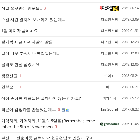
정말 오랫만에 방문을..
2019.06.14
3
주말 시간 알차게 보내야지 했는데...
따스한커피
2019.03.09
1월 마지막 날이네요
따스한커피
2019.01.31
발가락이 떨어져 나갈거 같은...
따스한커피
2018.12.28
날이 너무 추워서 내복입었는데..
따스한커피
2018.12.09
올해도 한달 남았네요
따스한커피
2018.12.06
생존신고
수이비
2018.08.24
1
안부요..~
버그
2018.06.21
1
삼성 순정롬 자료실은 살아나지 않는 건가요?
맥카이니
2018.05.17
최근에 캠핑카를 만들었는데....
EastSound
2017.08.22
6
기억하라, 기억하라, 11월의 5일을 (Remember, reme
2016.11.05
mber, the 5th of November)
3
부산 LG 번호이동 갤럭시S7 현금완납 19만원에 구매