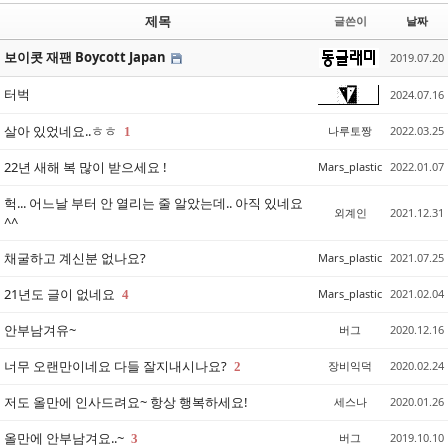
제목
글쓴이
날짜
보이콧 재팬 Boycott Japan
2019.07.20
터벅
2024.07.16
살아 있었네요..ㅎㅎ
나루토짱
2022.03.25
1
22년 새해 복 많이 받으세요 !
Mars_plastic
2022.01.07
헉... 어느날 부터 안 열리는 줄 알았는데.. 아직 있네요
외계인
2021.12.31
^^
채굴하고 계신분 없나요?
Mars_plastic
2021.07.25
21년도 글이 없네요
Mars_plastic
2021.02.04
4
안부남겨유~
버그
2020.12.16
너무 오랜만이네요 다들 잘지내시나요?
장비익덕
2020.02.24
2
저도 올만에 인사드려요~ 항상 행복하세요!
세스나
2020.01.26
올만에 안부남겨요..~
버그
2019.10.10
3