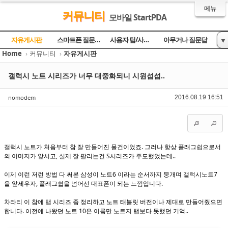
메뉴
커뮤니티
모바일 StartPDA
Sketchbook5, 스케치북5
Sketchbook5, 스케치북5
Sketchbook5, 스케치북5
Sketchbook5, 스케치북5
자유게시판
스마트폰 질문과 답
사용자 팁/사용기
아무거나 질문답
▼
Home
›
커뮤니티
›
자유게시판
토론의 장
방명록
갤럭시 노트 시리즈가 너무 대중화되니 시원섭섭..
nomodem
2016.08.19 16:51
갤럭시 노트가 처음부터 참 잘 만들어진 물건이었죠. 그러나 항상 플래그쉽으로서
의 이미지가 앞서고, 실제 잘 팔리는건 S시리즈가 주도했었는데..
이제 이런 저런 방법 다 써본 삼성이 노트6 이라는 순서까지 뭉개며 갤럭시노트7
을 앞세우자, 플래그쉽을 넘어선 대표폰이 되는 느낌입니다.
차라리 이 참에 탭 시리즈 좀 정리하고 노트 태블릿 버전이나 제대로 만들어줬으면
합니다. 이전에 나왔던 노트 10은 이름만 노트지 탭보다 못했던 기억..