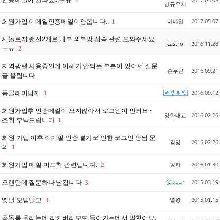
인증메일이 안와요...ㅜㅠ
1
2017.05.08
신규유저
회원가입 이메일인증메일이안옵니다..
이메일
2017.05.07
1
시놀로지 랜선2개로 내부 외부망 접속 관련 도와주세요
castro
2016.11.28
ㅠㅠ
2
지역광랜 사용중인데 이해가 안되는 부분이 있어서 질문
손우곤
2016.09.21
글 올립니다
동글래미님께
2016.09.12
1
회원가입후 인증메일이 오지않아서 로그인이 안되요~
양화대교
2016.02.26
조취 부탁드립니다
1
회원 가입 이후 이메일 인증 불가로 인한 로그인 안됨 문
김양
2016.02.26
의
1
회원가입 메일 미도착 관련입니다.
펑커
2016.01.30
2
오랜만에 질문하나 남깁니다
2015.03.19
3
옛날 모뎀달고
별왕
2015.01.15
3
곰돌롬 올리는데 리커버리모드 들어가는데서 막혔어요.