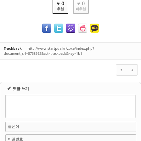
♥ 0
♥ 0
추천
비추천
Trackback
http://www.startpda.kr/zbxe/index.php?
document_srl=8738692&act=trackback&key=1b1
✔
댓글 쓰기
글쓴이
비밀번호