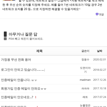
할 수 있는데, 네트워크 설정ㅇ-고급에서 <자동 메트릭>을 체크 해제
한 후 우선 순위 숫자를 지정해 주세요. 예를 들어 1번 네트워크가 10일 경우 2번
네트워크 숫자를 20 등.. 으로 지정하면 해결할 수 있을거에요~
댓글
아무거나 질문 답
PDA 빼고 뭐든지 물어보세요.
제목
글쓴이
날짜
가정용 무선 전화 용어
정용수
2020.02.01
도면이야
로그인이 안되고 있습니다..ㅡㅡ;
2018.02.27
기
인증메일이 안옵니다. ㅠㅜ
madman
2017.12.26
회원가입 인증 메일이 안와요ㅠㅠ
솨솨솨
2017.10.18
인증메일이 안오네요...?
래트
2017.07.24
1
눈물젖은