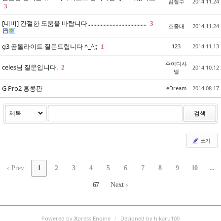
김철수
2014.11.24
3
[네비] 간절한 도움을 바랍니다........................................
3
조종대
2014.11.24
g3 곰돌라이트 질문드립니다 ^_^;;
123
2014.11.13
1
주이디샤
celes님 질문입니다.
2
2014.10.12
넬
G Pro2 홍콩판
eDream
2014.08.17
검색
쓰기
‹ Prev
1
2
3
4
5
6
7
8
9
10
...
67
Next ›
Powered by
X
press
E
ngine
/
Designed by hikaru100