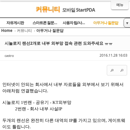
메뉴
커뮤니티
모바일 StartPDA
Sketchbook5, 스케치북5
Sketchbook5, 스케치북5
Sketchbook5, 스케치북5
Sketchbook5, 스케치북5
자유게시판
스마트폰 질문과 답
사용자 팁/사용기
아무거나 질문답
▼
Home
›
커뮤니티
›
아무거나 질문답
토론의 장
방명록
시놀로지 랜선2개로 내부 외부망 접속 관련 도와주세요 ㅠㅠ
2016.11.28 16:03
castro
인터넷이 안되는 회사에서 내부 자료들을 외부에서 보기 위해서
아래처럼 연결했습니다.
시놀로지 1번랜 - 공유기 - KT외부망
2번랜 - 회사 내부 사설IP
두개의 랜선은 완전히 다른 대역의 IP를 가지고 있으며, 게이트웨
이도 틀립니다.