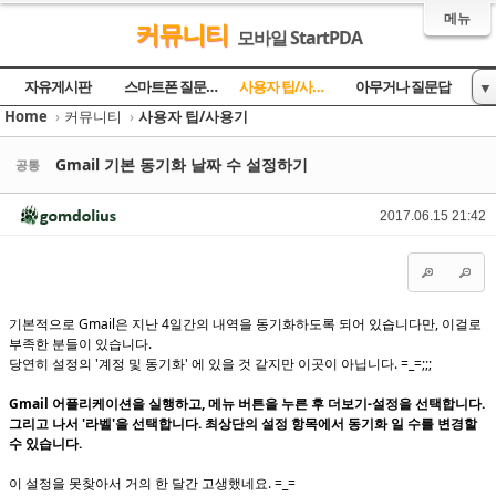
메뉴
커뮤니티
모바일 StartPDA
Sketchbook5, 스케치북5
Sketchbook5, 스케치북5
Sketchbook5, 스케치북5
Sketchbook5, 스케치북5
자유게시판
스마트폰 질문과 답
사용자 팁/사용기
아무거나 질문답
▼
Home
›
커뮤니티
›
사용자 팁/사용기
토론의 장
방명록
Gmail 기본 동기화 날짜 수 설정하기
공통
2017.06.15 21:42
기본적으로 Gmail은 지난 4일간의 내역을 동기화하도록 되어 있습니다만, 이걸로
부족한 분들이 있습니다.
당연히 설정의 '계정 및 동기화' 에 있을 것 같지만 이곳이 아닙니다. =_=;;;
Gmail 어플리케이션을 실행하고, 메뉴 버튼을 누른 후 더보기-설정을 선택합니다.
그리고 나서 '라벨'을 선택합니다. 최상단의 설정 항목에서 동기화 일 수를 변경할
수 있습니다.
이 설정을 못찾아서 거의 한 달간 고생했네요. =_=