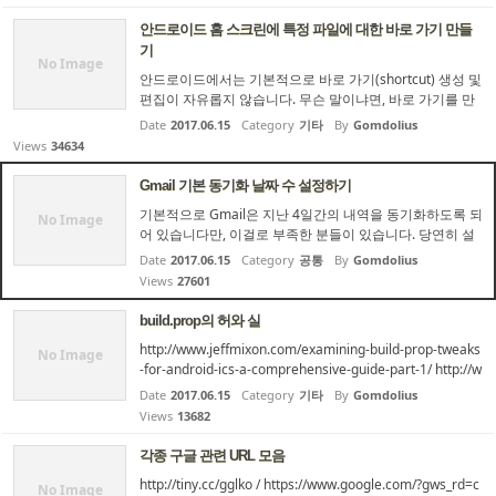
오는 다른 노트북들의 20% 수준이라, 밝기를 75%정도로
높여 주지 않으면 쓸 수가 없는데, 매번 이걸 수동으로 조작
안드로이드 홈 스크린에 특정 파일에 대한 바로 가기 만들
하려면 귀찮음이 이만저만이 아닙니다. 예수님께서 말씀하
기
시기를, 컴퓨터가 사람을 위하여 생긴 것이지, 사람이 컴퓨
No Image
안드로이드에서는 기본적으로 바로 가기(shortcut) 생성 및
터를 위하여 생긴 것이 아니라 하셨습니다. 따라서 이것을
편집이 자유롭지 않습니다. 무슨 말이냐면, 바로 가기를 만
사용자가 매번...
들 때 원하는 인자를 자유자재로 줄 수 없다는 겁니다. WM
Date
2017.06.15
Category
기타
By
Gomdolius
에서는 대략 아래와 같은 작업을 텍스트 편집기만으로 할
Views
34634
수 있습니다. 1. SD카드의 My Documents 폴더에 ID.png
파일을 넣어둡니다. 2. 텍스트 파일을 하나 생성해서 내용을
Gmail 기본 동기화 날짜 수 설정하기
100#:MSPIMG "\Storage Card\My Documents\ID.png"
기본적으로 Gmail은 지난 4일간의 내역을 동기화하도록 되
라고 적어 넣습니다. 3. 그냥 저대로만 생성하면 눈이 즐겁
No Image
어 있습니다만, 이걸로 부족한 분들이 있습니다. 당연히 설
지 않으므로 뒤에 ?\windows\contacteditor.exe,-101 등을
정의 '계정 및 동기화' 에 있을 것 같지만 이곳이 아닙니다. =
적어서...
Date
2017.06.15
Category
공통
By
Gomdolius
_=;;; Gmail 어플리케이션을 실행하고, 메뉴 버튼을 누른 후
Views
27601
더보기-설정을 선택합니다. 그리고 나서 '라벨'을 선택합니
다. 최상단의 설정 항목에서 동기화 일 수를 변경할 수 있습
build.prop의 허와 실
니다. 이 설정을 못찾아서 거의 한 달간 고생했네요. =_=
http://www.jeffmixon.com/examining-build-prop-tweaks
No Image
-for-android-ics-a-comprehensive-guide-part-1/ http://w
ww.jeffmixon.com/examining-build-prop-tweaks-androi
Date
2017.06.15
Category
기타
By
Gomdolius
d-ics-comprehensive-guide-part-2/ 구체적인 내용은 링크
Views
13682
로 갈음합니다.
각종 구글 관련 URL 모음
http://tiny.cc/gglko / https://www.google.com/?gws_rd=c
No Image