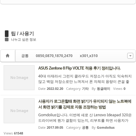
팁 / 사용기
나누고 싶은 정보
공통
0850,0870,1870,2470
x301,x310
ASUS Zenfone 8 Flip VOLTE 적용 후기 정리입니다.
40대 아재라서 그런지 클라우드 저장소가 아직도 익숙하지
No Image
않고 백업 저장소로만 느껴져서 폰 자체의 용량이 큰걸 좋
아하는데 용량 큰 갤럭시 폰은 구하기도 어렵고 비싸기만
Date
2022.02.20
Category
기타
By
동글래미
Views
0
하고 그러네요. ​ 원래 S22 1TB 모델을 사려고 생각을 하고 있
었는데 스냅 8 Gen1 CPU의 성능에 너무 실망해서 업그레
사용자가 로그온할때 화면 밝기가 유지되지 않는 노트북에
이드라고 생각도 안들고 1TB 모델 사려니 너무 비싸더라고
서 화면 밝기를 강제로 자동 조정하는 방법
요. ​ 스냅 888 이상 기기중에 거의 유일하게 MicroSD 슬롯이
No Image
장착된 ASUS 젠폰 8 플립을 출시할때부터 고민하고 있었
Gomdolius입니다. 이번에 새로 산 Lenovo Ideapad 320은
는데 첨에는 비싸기도하고 해서 리뷰만 보고 포기했...
드라이버에 뭔가 결함이 있는지, 리부트를 하면 사용자가
설정한 화면 밝기가 정상적으로 저장되지 않고 매번 50%로
Date
2017.09.05
Category
공통
By
Gomdolius
리셋됩니다. 그런데 이 노트북의 화면 밝기 50%는 요즘 나
Views
61548