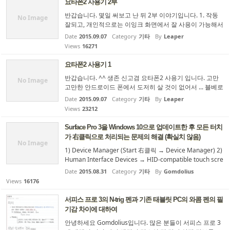
요타폰2 사용기 2부
타폰 측에서 꾸준하게 펌업을 해주고 있으니 빠르게 사용하
반갑습니다. 몇일 써보고 난 뒤 2부 이야기입니다. 1. 작동
고 싶으신 분은 해당 플래시툴과 펌웨어를 이용하여 마음에
No Image
잘되고, 개인적으로는 이잉크 화면에서 잘 사용이 가능해서
드는 국가의 버전 ...
만족스럽습니다. 특히나 낮에는 훌륭하네요. 가독성 측면이
Date
2015.09.07
Category
기타
By
Leaper
문제될 수 있으나 너무 민감하게 접근하지만 않으시면 쓸만
Views
16271
합니다. 민감하게 다른 기기와 비교하면서 보시면 실망하실
수도 있습니다.참고하시구요 ^^ 저는 눈이 편안하다는 점
요타폰2 사용기 1
하나에 만족합니다. 2. 이 잉크화면 위주로 (요타미러) 사용
반갑습니다. ^^ 생존 신고겸 요타폰2 사용기 입니다. 고만
하는 관계로 커스터마이징을 통해서 키보드 배경 등을 기본
No Image
고만한 안드로이드 폰에서 도저히 살 것이 없어서 ... 블베로
적으로 하얀색 바탕으로 해주고 글씨는 ...
갔다가 .... 다시 그냥 요타폰2를 구매했습니다. 그간 블베 패
Date
2015.09.07
Category
기타
By
Leaper
포2번 클래식 2번 샀네요 ㅡ.ㅡ하아 .삽질의 연속... 텍스트
Views
23212
로만 되어 있으니 귀찮으시면 아래 요약만 읽으셔도 될듯
합니다. 눈 건강이 한번 나뻐진 이후로는 사실상 .. 핸드폰에
Surface Pro 3을 Windows 10으로 업데이트한 후 모든 터치
글을 봐도 건성으로 본 세월이 꽤 깁니다. (기본적으로 블루
가 右클릭으로 처리되는 문제의 해결 (확실치 않음)
라이트 앱은 사용하고 액정은 왠만하면 눈에 맞는 기종을
No Image
1) Device Manager (Start 右클릭 → Device Manager) 2)
사용하려고 노력했습니다만.) ...
Human Interface Devices → HID-compatible touch scre
en 확인 3) HID-compatible touch screen 右클릭 → Upda
Date
2015.08.31
Category
기타
By
Gomdolius
te Driver Software... 4) Browser my computer for device
Views
16176
software → Let me pick from a list of device drivers on
my computer 5) HID-complaint device 선택 (HID-compli
서피스 프로 3의 N-trig 펜과 기존 태블릿 PC의 와콤 펜의 필
ant touch screen 아님) 6) 드라이버 설치 후 시스템 다시
기감 차이에 대하여
시작
안녕하세요 Gomdolius입니다. 많은 분들이 서피스 프로 3