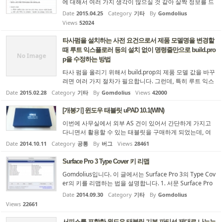
에 대해서 여러 가지 생각이 많으실 것 같아 살짝 정보를 드
리려 합니다. 미리 말씀드리지만, 저는 2008년부터 윈도우
Date
2015.04.25
Category
기타
By
Gomdolius
기반 태블릿 PC를 꾸준히 써왔고, 제 손을 거쳐간 윈도우 태
Views
52024
블릿 PC만 세대쯤 됩니다. (HP TX2015AU, LENOVO X201
T 2985A21, ASUS VIVOTAB NOTE 8) 그 중 저에게 최상의
타사펌을 설치하는 사전 요건으로서 제품 모델명을 변경할
필기감을 준 것은 역시 비싼 만큼 X201T였습니다만..어쩄
때 루트 익스플로러 등의 설치 없이 명령줄만으로 build.pro
든. 여튼 그러므로 여기서 드리는 정보는 말그대로 7년 동안
No Image
p을 수정하는 방법
의 태블릿 필기 경력(?)에서 나오는 것이니 조금은 믿으셔도
타사 펌을 올리기 위해서 build.prop의 제품 모델 값을 바꾸
될 겁니다. 무...
려면 여러 가지 절차가 필요합니다. 그런데, 특히 루트 익스
플로러 등의 앱을 사용하는 경우, 앱 자체의 능력 한계로 bu
Date
2015.02.28
Category
기타
By
Gomdolius
Views
42000
ild.prop 전체를 읽어들이지 못하고, 그 결과 편집 후 저장하
면 시스템이 사용 불가능해지는 문제가 발생할 수 있습니
[개봉기] 윈도우 태블릿 uPAD 10.1(WIN)
다. 이것을 우회하기 위해서 build.prop을 PC에 옮겨서 편
이번에 사무실에서 외부 AS 건이 있어서 간단하게 가지고
집하는 경우 Notepad++처럼 UNIX 줄바꿈(EOL) 문자를 지
다니면서 활용할 수 있는 태블릿을 구매하게 되었는데, 여
원하는 텍스트 편집기를 별도로 설치해야 합니다. 메모장으
러 제품들을 살펴보다가, 가격 대비 효용성이 좋을듯 하여
로 할 수 없거든요. 저처럼 언제나 이런 것들을 편집할 수 ...
Date
2014.10.11
Category
공통
By
버그
Views
28461
선택하게 되었습니다. [iMUZ의 상품 소개 페이지] 클릭하
면 구경할 수 있어요~ 온라인(옥션)에서 구매한 후 처음에
Surface Pro 3 Type Cover 키 리맵
는 택배로 주문 신청을 했는데, 직접 수령한다고 하니까, 회
Gomdolius입니다. 이 글에서는 Surface Pro 3의 Type Cov
사 방침 상 택배 주문은 방문 수령을 할 수 없다고 하며, 택
er의 키를 리맵하는 법을 설명합니다. 1. 서문 Surface Pro
배를 기다릴 수밖에 없었다는...ㅠㅠ, 중간에 한글날이 껴서
3와 같이 배송되어 온 Type Cover는 굉장히 높은 퀄리티를
하루 더 있다가 받았네요. ...
Date
2014.09.30
Category
기타
By
Gomdolius
자랑하고, 사실 꽤나 만족스러운 수준이지만, - 컨텍스트 메
Views
22661
뉴 키가 없다는 것 - F9/Home, F10/End, F11/PgUp, F12/Pg
Dn 키가 공유되어 있다는 것 을 알게 되면 상당히 맥이 빠질
서피스를 포함한 윈도우 태블릿 기본 파티션 제대로 나누는