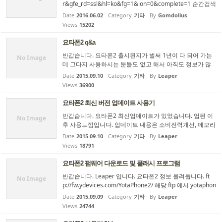
r&gfe_rd=ssl&hl=ko&fg=1&ion=0&complete=1 순간검색
OFF, 추천 검색어 ON 상태의 구글 검색 http://tiny.cc/gglen
Date
2016.06.02
Category
기타
By
Gomdolius
/ https://www.google.com/?gws_rd=cr&gfe_rd=ssl&hl=e
Views
15202
n&fg=1&ion=0&complete=1 상동, 단 구글 미국 https://tr
anslate.google.com/m/translate#auto/en 구글 번역 모바
요타폰2 q&a
일 페이지. 언어 감지 → 영어
반갑습니다. 요타폰2 출시된지가 벌써 1년이 다 되어 가는
No Image
데 그다지 사용하시는 분들도 없고 해서 아직도 정보가 많
지 않은 듯 합니다. 그래서 개인적으로 구매고려 하시는 분
Date
2015.09.10
Category
기타
By
Leaper
들에게 도움이 될까 싶어서 생각나는 부분 q&a 를 마련해
Views
36900
보았습니다. q. 이 잉크 면에서 한글 키보드 타이핑이 되나
요 ? a. 요타미러 모드에서만 됩니다. (본인이 설치한 키보드
요타폰2 최신 버전 업데이트 사용기
로 사용가능합니다.) 요타미러 모드에서는 전면 칼라패널의
반갑습니다. 요타폰2 최신업데이트가 있었습니다. 업된 이
사용성과 같은 사용성을 지닙니다. 한마디로 이야기 하면
No Image
후 사용느낌입니다. 업데이트 내용은 소비전력개선, 메모리
요타미러 모드에서는 그냥 이잉크로 표시되는 스마트폰이
누수 패치, mms 패치, 카메라개선, 작업창 모두닫기 버튼
라고 ...
Date
2015.09.10
Category
기타
By
Leaper
추가 및 그외 약 16가지 개선이 반영된 것이 주내용입니다.
Views
18791
실사용해 본 결과, 소비전력개선 및 메모리 누수패치는 잘
적용된 것으로 보입니다. 소비전력은 기존에 롤리팝이 일과
요타폰2 펌웨어 다운로드 및 플래시 프로그램
중에 꼭 한번은 1시간 정도라도 충전을 해야지만 하루를 살
반갑습니다. Leaper 입니다. 요타폰2 정보 올려둡니다. ft
짝 편안하게 보낼 정도 였다면, 현재는 일과중 충전 없어도
No Image
p://fw.ydevices.com/YotaPhone2/ 해당 ftp 에서 yotaphon
하루 보낼 정도입니다. 메모리 누수패치 또...
eflasher 프로그램을 다운 받을 수 있으며, 역시 해당 ftp 에
Date
2015.09.09
Category
기타
By
Leaper
서 각국 펌웨어 (러시아, eu, 중국, 홍콩 등) 받을 수 있습니
Views
24744
다. 간혹 OTA가 나온지 꽤 되었는데에도 안 와요 하시는 분
이 계시는데 국가별 펌의 차이로 인해서 그런 듯 합니다. 요