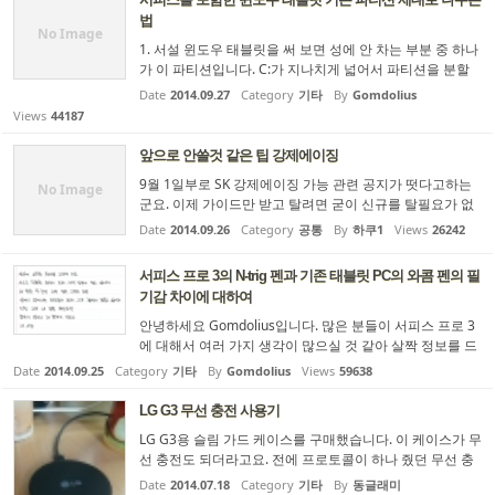
지도 모르겠습니다. PC를 오래 써 온 '전통적인' 사용자일수
법
록 Fn Lock을 걸고 펑션 키를 자주 쓰는 것이 일반적일 것입
No Image
1. 서설 윈도우 태블릿을 써 보면 성에 안 차는 부분 중 하나
니다. 그런데 펑션 키를 켜 두면 Hom...
가 이 파티션입니다. C:가 지나치게 넓어서 파티션을 분할
하고 싶은데 D:에 할당할 수 있는 용량이 거의 없습니다. 왜
Date
2014.09.27
Category
기타
By
Gomdolius
냐 하면 파티션을 줄이려고(shrink) 해도 움직일 수 없는 파
Views
44187
일 나부랭이 때문에 줄어드는 용량이 몇 기가정도밖에 되지
않기 때문이죠. 그래서 이 움직일 수 없는 파일을 어떻게든
앞으로 안쓸것 같은 팁 강제에이징
없애야 합니다. 2. 해결 방법 이 문제는 몇 단계를 거쳐서 해
9월 1일부로 SK 강제에이징 가능 관련 공지가 떳다고하는
결해야 합니다. 가급적 첫 부팅에서 무언가를 세팅하기 전
No Image
군요. 이제 가이드만 받고 탈려면 굳이 신규를 탈필요가 없
에 곧바로 이렇게 하는 것이 좋습니다. (1) 최대 절전 모드...
어지니 앞으로 4일간만 쓸만한 팁입니다.. 스피의 고수분들
Date
2014.09.26
Category
공통
By
하쿠1
Views
26242
은 이미 다 알고계시겠지만 막차타려는 초보분들을 위해 글
을 써봅니다. 상황요약 1. SK 원번호(91XX)로 현재 KT 이용
서피스 프로 3의 N-trig 펜과 기존 태블릿 PC의 와콤 펜의 필
중(SK->KT 번이) 2. SK 신규가입 3. 신규가입한 SK회선 전
기감 차이에 대하여
화번호를 현재 KT 이용중인 번호(SK 원번호)로 변경이 목적
명칭 정리 A: 현재 사용중인 KT 회선번호(SK 원 배정번호) -
안녕하세요 Gomdolius입니다. 많은 분들이 서피스 프로 3
91XX B: KT 변경번호 C: SK 신...
에 대해서 여러 가지 생각이 많으실 것 같아 살짝 정보를 드
리려 합니다. 미리 말씀드리지만, 저는 2008년부터 윈도우
Date
2014.09.25
Category
기타
By
Gomdolius
Views
59638
기반 태블릿 PC를 꾸준히 써왔고, 제 손을 거쳐간 윈도우 태
블릿 PC만 세대쯤 됩니다. (HP TX2015AU, LENOVO X201
LG G3 무선 충전 사용기
T 2985A21, ASUS VIVOTAB NOTE 8) 그 중 저에게 최상의
LG G3용 슬림 가드 케이스를 구매했습니다. 이 케이스가 무
필기감을 준 것은 역시 비싼 만큼 X201T였습니다만..어쩄
선 충전도 되더라고요. 전에 프로토콜이 하나 줬던 무선 충
든. 여튼 그러므로 여기서 드리는 정보는 말그대로 7년 동안
전기가 생각나서 사용해봤습니다. 위치를 잘 잡아야 한다는
의 태블릿 필기 경력(?)에서 나오는 것이니 조금은 믿으셔도
Date
2014.07.18
Category
기타
By
동글래미