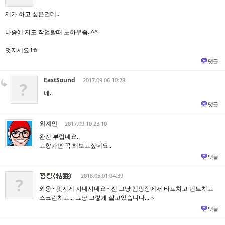
제가 하고 싶은건데..
나중에 저도 작업할때 노하우좀..^^
멋지세요!!ㅎ
댓글
EastSound
2017.09.06 10:28
?
네..
댓글
외계인
2017.09.10 23:10
완전 부럽네요..
고향가면 꼭 해보고싶네요..
댓글
2018.05.01 04:39
?
와웅~ 멋지게 지내시네요~ 전 그냥 캠핑장에서 타프치고 텐트치고
스크린치고... 그냥 그렇게 살고있습니다...ㅎ
댓글