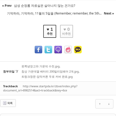
« Prev
삼성 순정롬 자료실은 살아나지 않는 건가요?
기억하라, 기억하라, 11월의 5일을 (Remember, remember, the 5th...
Next »
♥ 1
♥ 0
추천
비추천
왼쪽냉장고와 가운데 수전.jpg
,
'
'
첨부파일
침상 가운데열 배터리 200밀리암페어 2개.jpg
,
3
트렁크창문-암막커튼 두로 커버 완료.jpg
Trackback
http://www.startpda.kr/zbxe/index.php?
document_srl=8982514&act=trackback&key=6ce
목록