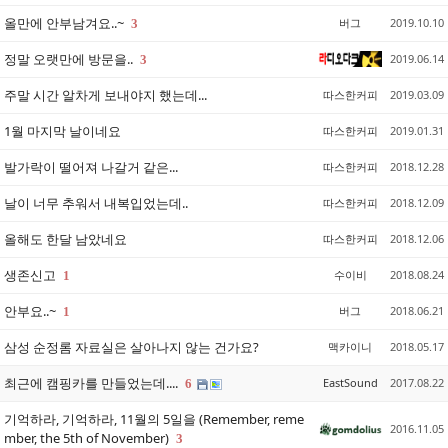
올만에 안부남겨요..~
버그
2019.10.10
3
정말 오랫만에 방문을..
2019.06.14
3
주말 시간 알차게 보내야지 했는데...
따스한커피
2019.03.09
1월 마지막 날이네요
따스한커피
2019.01.31
발가락이 떨어져 나갈거 같은...
따스한커피
2018.12.28
날이 너무 추워서 내복입었는데..
따스한커피
2018.12.09
올해도 한달 남았네요
따스한커피
2018.12.06
생존신고
수이비
2018.08.24
1
안부요..~
버그
2018.06.21
1
삼성 순정롬 자료실은 살아나지 않는 건가요?
맥카이니
2018.05.17
최근에 캠핑카를 만들었는데....
EastSound
2017.08.22
6
기억하라, 기억하라, 11월의 5일을 (Remember, reme
2016.11.05
mber, the 5th of November)
3