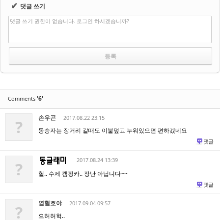
✔
댓글 쓰기
댓글 쓰기 권한이 없습니다. 로그인 하시겠습니까?
'6'
Comments
손우곤
2017.08.22 23:15
?
동승자는 장거리 갈때도 이불덮고 누워있으면 편하겠네요
댓글
2017.08.24 13:39
?
헐.. 수제 캠핑카.. 장난 아닙니다~~
댓글
열혈호야
2017.09.04 09:57
?
으허허헉..