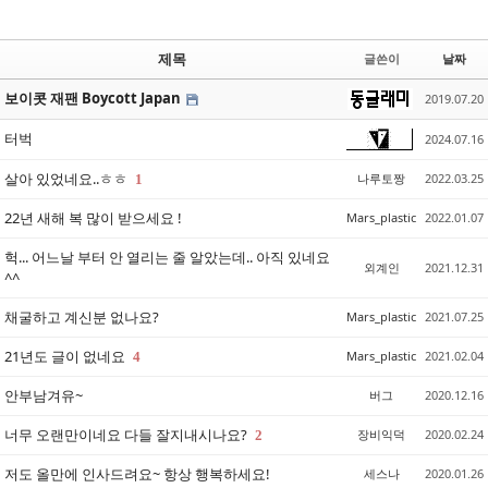
제목
글쓴이
날짜
보이콧 재팬 Boycott Japan
2019.07.20
터벅
2024.07.16
살아 있었네요..ㅎㅎ
나루토짱
2022.03.25
1
22년 새해 복 많이 받으세요 !
Mars_plastic
2022.01.07
헉... 어느날 부터 안 열리는 줄 알았는데.. 아직 있네요
외계인
2021.12.31
^^
채굴하고 계신분 없나요?
Mars_plastic
2021.07.25
21년도 글이 없네요
Mars_plastic
2021.02.04
4
안부남겨유~
버그
2020.12.16
너무 오랜만이네요 다들 잘지내시나요?
장비익덕
2020.02.24
2
저도 올만에 인사드려요~ 항상 행복하세요!
세스나
2020.01.26