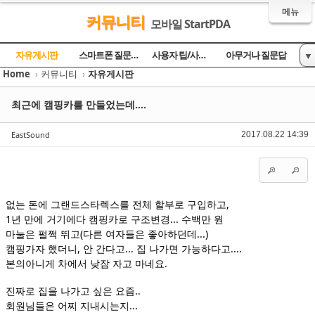
메뉴
커뮤니티
모바일 StartPDA
Sketchbook5, 스케치북5
Sketchbook5, 스케치북5
Sketchbook5, 스케치북5
Sketchbook5, 스케치북5
자유게시판
스마트폰 질문과 답
사용자 팁/사용기
아무거나 질문답
▼
Home
›
커뮤니티
›
자유게시판
토론의 장
방명록
최근에 캠핑카를 만들었는데....
EastSound
2017.08.22 14:39
없는 돈에 그랜드스타렉스를 전체 할부로 구입하고,
1년 만에 거기에다 캠핑카로 구조변경... 수백만 원
마눌은 펄쩍 뛰고(다른 여자들은 좋아하던데...)
캠핑가자 했더니, 안 간다고... 집 나가면 가능하다고....
본의아니게 차에서 낮잠 자고 마네요.
진짜로 집을 나가고 싶은 요즘..
회원님들은 어찌 지내시는지...