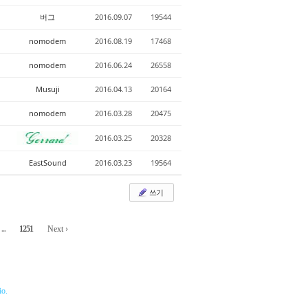
버그
2016.09.07
19544
nomodem
2016.08.19
17468
nomodem
2016.06.24
26558
Musuji
2016.04.13
20164
nomodem
2016.03.28
20475
2016.03.25
20328
EastSound
2016.03.23
19564
쓰기
...
1251
Next ›
o.