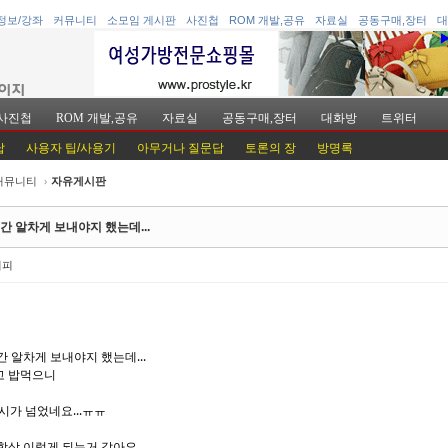
정보/강좌
커뮤니티
소모임 게시판
사진첩
ROM 개발,공유
자료실
공동구매,장터
대
사진첩
ROM 개발,공유
자료실
공동구매,장터
대화방
트위터
답
사용자 팁/사용기
아무거나 질문답
토론의 장
방명록
커뮤니티
›
자유게시판
케치북5
케치북5
간 알차게 보내야지 했는데...
커피
케치북5
케치북5
간 알차게 보내야지 했는데...
고 밥먹으니
2시가 넘었네요...ㅠㅠ
항상 이렇게 되는거 같아요..