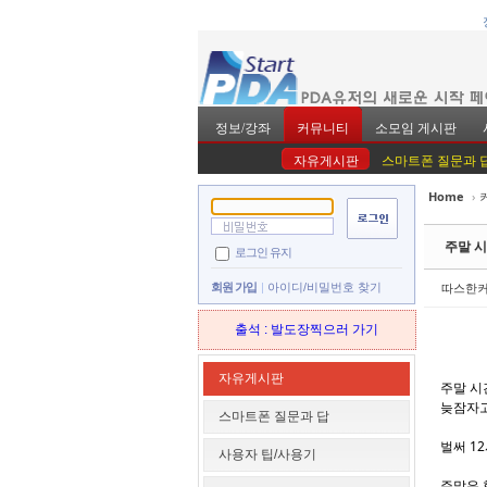
정보/강좌
커뮤니티
소모임 게시판
자유게시판
스마트폰 질문과 
Home
›
Sketchbook5, 스
Sketchbook5, 스
주말 시
로그인 유지
따스한
회원 가입
아이디/비밀번호 찾기
출석 : 발도장찍으러 가기
Sketchbook5, 스
Sketchbook5, 스
자유게시판
주말 시
늦잠자
스마트폰 질문과 답
벌써 1
사용자 팁/사용기
주말은 