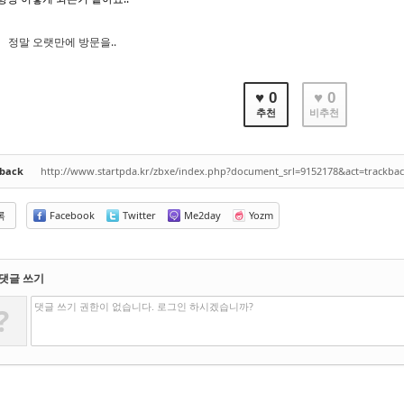
정말 오랫만에 방문을..
♥ 0
♥ 0
추천
비추천
kback
http://www.startpda.kr/zbxe/index.php?document_srl=9152178&act=trackba
록
Facebook
Twitter
Me2day
Yozm
댓글 쓰기
댓글 쓰기 권한이 없습니다. 로그인 하시겠습니까?
?