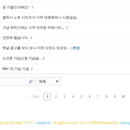
곧 가을인가봐요~
1
갤럭시 노트 시리즈가 너무 대중화되니 시원섭섭..
그냥 썩히기에는 너무 아까운 커뮤니티...
5
간만에 뵙습니다.
2
옛날 광고를 보다 보니 이런 사진도 있네요.
2
신규폰 가입신청 기념글..
4
Win 10 가입 기념
2
‹ Prev
1
2
3
4
5
6
7
8
9
10
pyright ⓒ=date("Y")?>~
startpda.kr
All rights reserved. Ver 1.0_090309 designed by
morugi