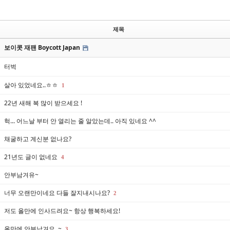
제목
보이콧 재팬 Boycott Japan
터벅
살아 있었네요..ㅎㅎ
1
22년 새해 복 많이 받으세요 !
헉... 어느날 부터 안 열리는 줄 알았는데.. 아직 있네요 ^^
채굴하고 계신분 없나요?
21년도 글이 없네요
4
안부남겨유~
너무 오랜만이네요 다들 잘지내시나요?
2
저도 올만에 인사드려요~ 항상 행복하세요!
올만에 안부남겨요..~
3