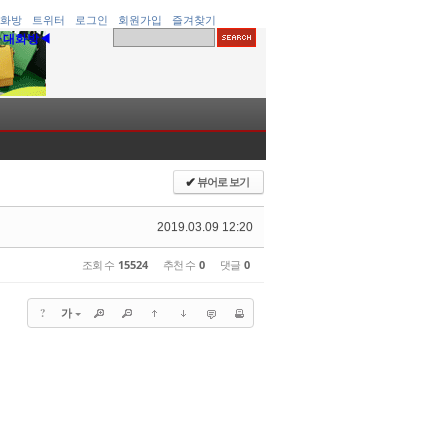
화방
트위터
로그인
회원가입
즐겨찾기
▶대화방◀
뷰어로 보기
✔
2019.03.09 12:20
조회 수
15524
추천 수
0
댓글
0
?
가