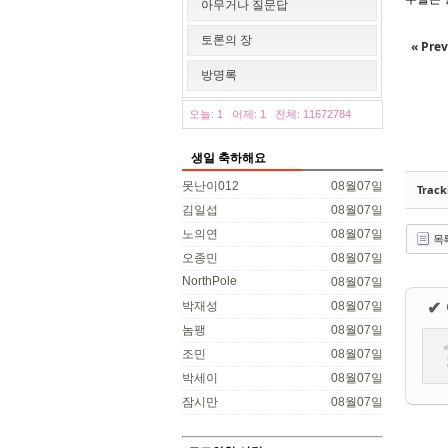
아무거나 질문답
토론의 장
« Prev
방명록
오늘: 1
어제: 1
전체: 11672784
생일 축하해요
못난이012
08월07일
Trac
김일섭
08월07일
노의연
08월07일
목
오종민
08월07일
NorthPole
08월07일
박재성
08월07일
✔
놈팽
08월07일
조민
08월07일
박세이
08월07일
잠시만
08월07일