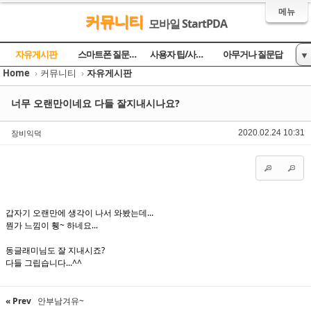
메뉴
커뮤니티
모바일 StartPDA
Sketchbook5, 스케치북5
Sketchbook5, 스케치북5
Sketchbook5, 스케치북5
Sketchbook5, 스케치북5
자유게시판
스마트폰 질문과 답
사용자 팁/사용기
아무거나 질문답
▼
Home
›
커뮤니티
›
자유게시판
토론의 장
방명록
너무 오랜만이네요 다들 잘지내시나요?
장비익덕
2020.02.24 10:31
갑자기 오랜만에 생각이 나서 와봤는데...
뭔가 느낌이 휑~ 하네요...
동글래미님도 잘 지내시죠?
다들 그립습니다...^^
« Prev
안부남겨유~