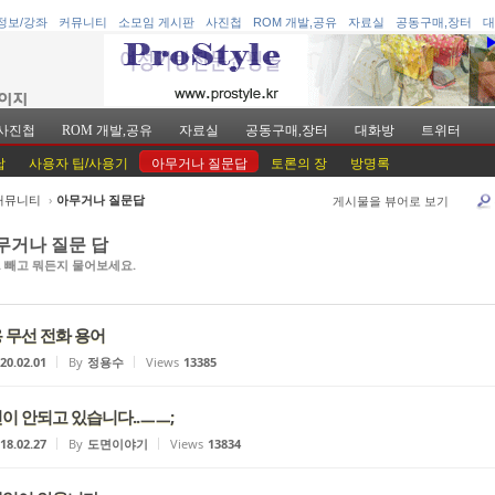
정보/강좌
커뮤니티
소모임 게시판
사진첩
ROM 개발,공유
자료실
공동구매,장터
대
사진첩
ROM 개발,공유
자료실
공동구매,장터
대화방
트위터
답
사용자 팁/사용기
아무거나 질문답
토론의 장
방명록
커뮤니티
›
아무거나 질문답
게시물을 뷰어로 보기
케치북5
케치북5
무거나 질문 답
A 빼고 뭐든지 물어보세요.
 무선 전화 용어
20.02.01
By
정용수
Views
13385
케치북5
케치북5
이 안되고 있습니다..ㅡㅡ;
18.02.27
By
도면이야기
Views
13834