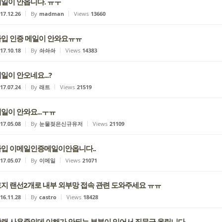
일이 안옵니다. ㅠㅜ
17.12.26
By
madman
Views
13660
입 인증 메일이 안와요ㅠㅠ
17.10.18
By
솨솨솨
Views
14383
일이 안오네요...?
17.07.24
By
래트
Views
21519
일이 안와요...ㅜㅠ
17.05.08
By
눈물젖은신규유저
Views
21109
입 이메일인증메일이안옵니다..
17.05.07
By
이메일
Views
21071
지 랜선2개로 내부 외부망 접속 관련 도와주세요 ㅠㅠ
16.11.28
By
castro
Views
18428
랜 사용중인데 이해가 안되는 부분이 있어서 질문글 올립니다