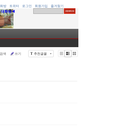
화방
트위터
로그인
회원가입
즐겨찾기
▶대화방◀
검색
쓰기
추천글꼴
T
Li
Zi
G
st
n
al
e
le
r
y