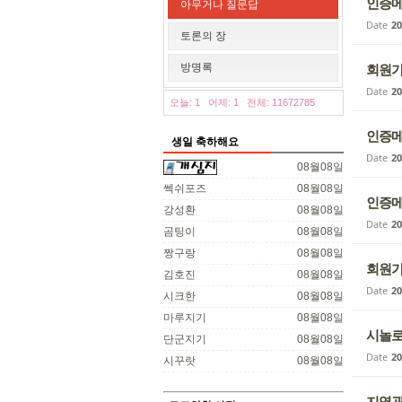
인증메
아무거나 질문답
Date
20
토론의 장
회원가
방명록
Date
20
오늘: 1
어제: 1
전체: 11672785
인증메
생일 축하해요
Date
20
08월08일
쎅쉬포즈
08월08일
인증메
강성환
08월08일
Date
20
곰팅이
08월08일
짱구랑
08월08일
회원가
김호진
08월08일
Date
20
시크한
08월08일
마루지기
08월08일
시놀로
단군지기
08월08일
Date
20
시꾸랏
08월08일
지역광