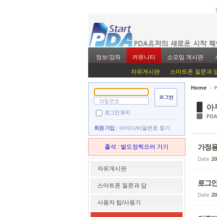
정보/강좌
커뮤니티
소모임 게시판
자유게시판
스마트폰 질문과 
Home
›
Sketchbook5, 스
Sketchbook5, 스
아
로그인 유지
PD
회원 가입
아이디/비밀번호 찾기
가정용
출석 : 발도장찍으러 가기
Date
20
Sketchbook5, 스
Sketchbook5, 스
자유게시판
로그인
스마트폰 질문과 답
Date
20
사용자 팁/사용기