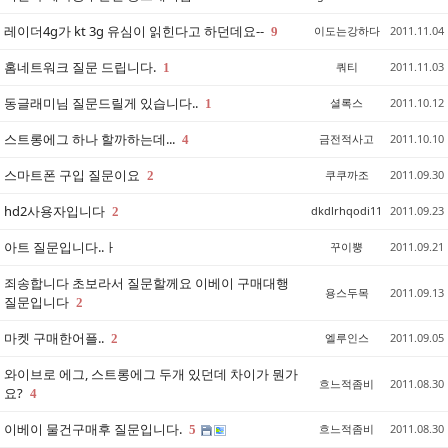
레이더4g가 kt 3g 유심이 읽힌다고 하던데요--
이도는강하다
2011.11.04
9
홈네트워크 질문 드립니다.
쿼티
2011.11.03
1
동글래미님 질문드릴게 있습니다..
셜록스
2011.10.12
1
스트롱에그 하나 할까하는데...
금전적사고
2011.10.10
4
스마트폰 구입 질문이요
쿠쿠까조
2011.09.30
2
hd2사용자입니다
dkdlrhqodi11
2011.09.23
2
아트 질문입니다..ㅏ
꾸이뿡
2011.09.21
죄송합니다 초보라서 질문할께요 이베이 구매대행
용스두목
2011.09.13
질문입니다
2
마켓 구매한어플..
엘루인스
2011.09.05
2
와이브로 에그, 스트롱에그 두개 있던데 차이가 뭔가
흐느적좀비
2011.08.30
요?
4
이베이 물건구매후 질문입니다.
흐느적좀비
2011.08.30
5