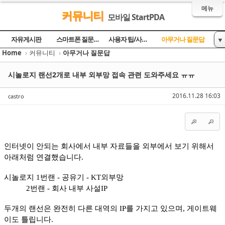
메뉴
커뮤니티
모바일 StartPDA
Sketchbook5, 스케치북5
Sketchbook5, 스케치북5
Sketchbook5, 스케치북5
Sketchbook5, 스케치북5
자유게시판
스마트폰 질문과 답
사용자 팁/사용기
아무거나 질문답
▼
Home
›
커뮤니티
›
아무거나 질문답
토론의 장
방명록
시놀로지 랜선2개로 내부 외부망 접속 관련 도와주세요 ㅠㅠ
2016.11.28 16:03
castro
인터넷이 안되는 회사에서 내부 자료들을 외부에서 보기 위해서
아래처럼 연결했습니다.
시놀로지 1번랜 - 공유기 - KT외부망
2번랜 - 회사 내부 사설IP
두개의 랜선은 완전히 다른 대역의 IP를 가지고 있으며, 게이트웨
이도 틀립니다.