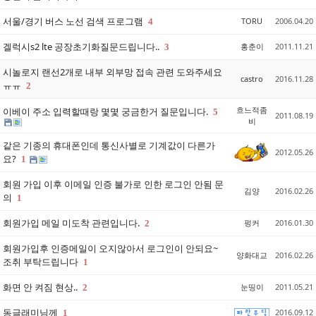
서울/경기 버스 노선 검색 프로그램
TORU
2006.04.20
4
겔럭시s2 lte 공장초기화질문드립니다..
홍춘이
2011.11.21
3
시놀로지 랜선2개로 내부 외부망 접속 관련 도와주세요
castro
2016.11.28
ㅠㅠ
2
흐느적좀
이베이 주소 입력할때랑 몇몇 궁금한거 질문입니다.
5
2011.08.19
비
같은 기종의 휴대폰인데 통신사별로 기계값이 다른가
2012.05.26
요?
1
회원 가입 이후 이메일 인증 불가로 인한 로그인 안됨 문
김양
2016.02.26
의
1
회원가입 메일 미도착 관련입니다.
펑커
2016.01.30
2
회원가입후 인증메일이 오지않아서 로그인이 안되요~
양화대교
2016.02.26
조취 부탁드립니다
1
화면 안 켜짐 현상..
눈띵이
2011.05.21
2
동글래미님께
2016.09.12
1