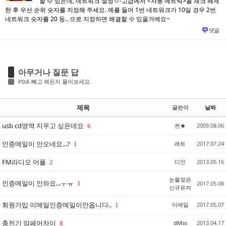
할 수 있는데, 네트워크 설정ㅇ-고급에서 <자동 메트릭>을 체크 해제
한 후 우선 순위 숫자를 지정해 주세요. 예를 들어 1번 네트워크가 10일 경우 2번
네트워크 숫자를 20 등.. 으로 지정하면 해결할 수 있을거에요~
댓글
아무거나 질문 답
PDA 빼고 뭐든지 물어보세요.
제목
글쓴이
날짜
usb cd영역 지우고 싶은데요
썬★
2009.08.06
6
인증메일이 안오네요...?
래트
2017.07.24
1
FM라디오 어플
디인
2013.05.16
2
눈물젖은
인증메일이 안와요...ㅜㅠ
1
2017.05.08
신규유저
회원가입 이메일인증메일이안옵니다..
이메일
2017.05.07
1
충전기 암페어차이
dMss
2013.04.17
8