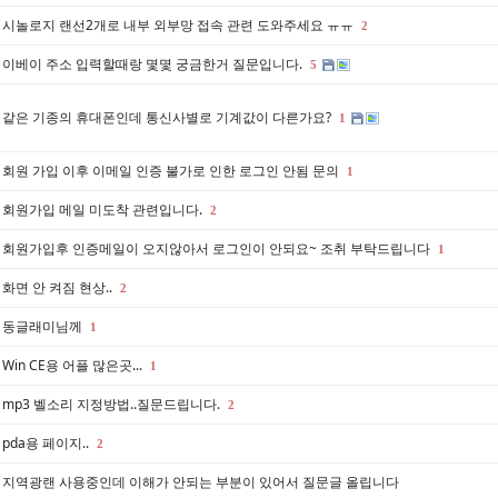
시놀로지 랜선2개로 내부 외부망 접속 관련 도와주세요 ㅠㅠ
2
이베이 주소 입력할때랑 몇몇 궁금한거 질문입니다.
5
같은 기종의 휴대폰인데 통신사별로 기계값이 다른가요?
1
회원 가입 이후 이메일 인증 불가로 인한 로그인 안됨 문의
1
회원가입 메일 미도착 관련입니다.
2
회원가입후 인증메일이 오지않아서 로그인이 안되요~ 조취 부탁드립니다
1
화면 안 켜짐 현상..
2
동글래미님께
1
Win CE용 어플 많은곳...
1
mp3 벨소리 지정방법..질문드립니다.
2
pda용 페이지..
2
지역광랜 사용중인데 이해가 안되는 부분이 있어서 질문글 올립니다