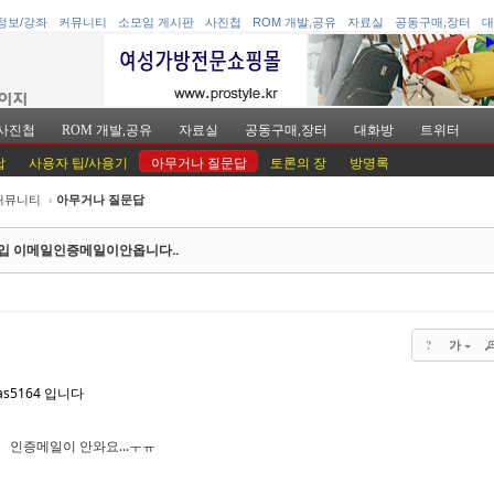
정보/강좌
커뮤니티
소모임 게시판
사진첩
ROM 개발,공유
자료실
공동구매,장터
대
사진첩
ROM 개발,공유
자료실
공동구매,장터
대화방
트위터
답
사용자 팁/사용기
아무거나 질문답
토론의 장
방명록
커뮤니티
›
아무거나 질문답
케치북5
케치북5
입 이메일인증메일이안옵니다..
?
가
케치북5
케치북5
s5164 입니다
인증메일이 안와요...ㅜㅠ