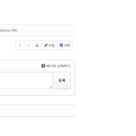
ck&key=090
수정
삭제
?
에디터 선택하기
댓글