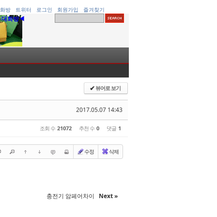
화방
트위터
로그인
회원가입
즐겨찾기
▶대화방◀
뷰어로 보기
✔
2017.05.07 14:43
조회 수
21072
추천 수
0
댓글
1
수정
삭제
충전기 암페어차이
Next »