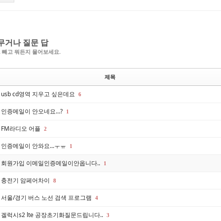
무거나 질문 답
A 빼고 뭐든지 물어보세요.
제목
usb cd영역 지우고 싶은데요
6
인증메일이 안오네요...?
1
FM라디오 어플
2
인증메일이 안와요...ㅜㅠ
1
회원가입 이메일인증메일이안옵니다..
1
충전기 암페어차이
8
서울/경기 버스 노선 검색 프로그램
4
겔럭시s2 lte 공장초기화질문드립니다..
3