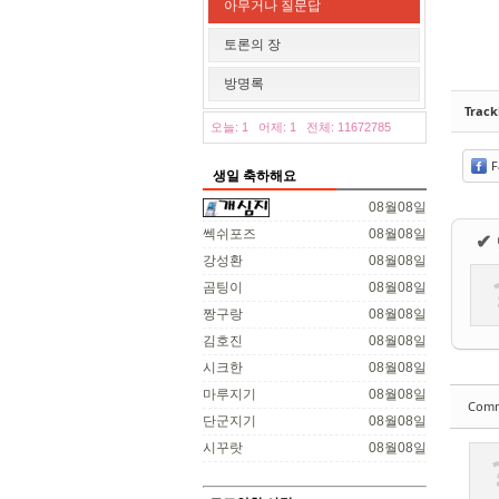
아무거나 질문답
토론의 장
방명록
Trac
오늘: 1
어제: 1
전체: 11672785
F
생일 축하해요
08월08일
쎅쉬포즈
08월08일
✔
강성환
08월08일
곰팅이
08월08일
짱구랑
08월08일
김호진
08월08일
시크한
08월08일
마루지기
08월08일
Com
단군지기
08월08일
시꾸랏
08월08일