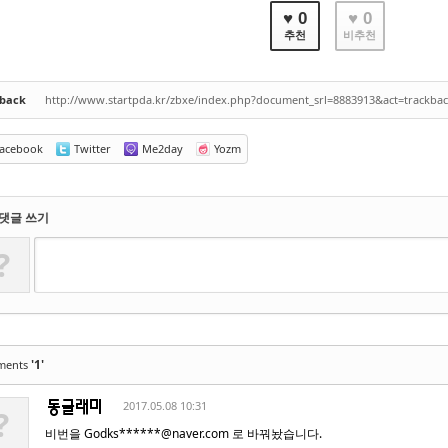
♥ 0
♥ 0
추천
비추천
kback
http://www.startpda.kr/zbxe/index.php?document_srl=8883913&act=trackba
acebook
Twitter
Me2day
Yozm
댓글 쓰기
?
'1'
ments
2017.05.08 10:31
?
비번을 Godks******@naver.com 로 바꿔놨습니다.