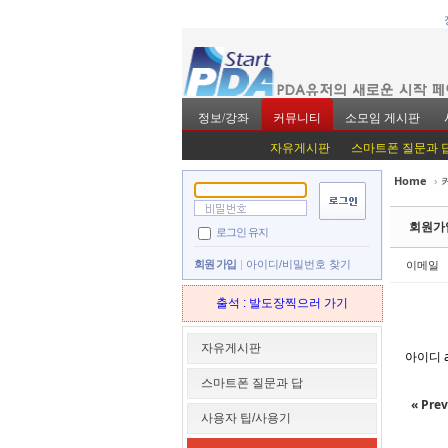
정보/강좌
커뮤니티
소모임 게시판
자유게시판
스마트폰 질문과 
Home
›
Sketchbook5, 스
Sketchbook5, 스
회원가
로그인 유지
이메일
회원 가입
아이디/비밀번호 찾기
출석 : 발도장찍으러 가기
Sketchbook5, 스
Sketchbook5, 스
자유게시판
아이디 a
스마트폰 질문과 답
« Prev
사용자 팁/사용기