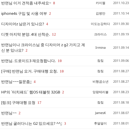
반면님 이거 견적좀 내주세요~
카이젤
2011.10.23
8
iphone4s 구입 및 사용 여부
김병만
2011.10.14
2
디자이어z 남은거 있나요?
이도는강하다
2011.09.30
4
디젯 마지막 분양. 4대 선착순.
크라이스
2011.09.19
12
반면님이나 크라이스님 중 디자이어 z g2 가지고 계
Irmina
2011.09.14
신 분 있나요?
2
반면님. 드로이드3 재요청합니다.
챀칰
2011.09.06
10
[구매] 반면님 요거. 구매대행 요청.
챀칰
2011.08.27
10
반면님~~~질문좀;;
비행곰소년
2011.08.27
4
HP의 `터치패드` 웹OS 태블릿 32GB
앙팡테리블
2011.08.23
2
[링크] 구매대행 요청
챀칰
2011.08.18
17
반면님~~
JamesK
2011.08.07
2
반면님 굴러다니는 G2 있으세요? ^^;;
후덜덜이
2011.08.01
3