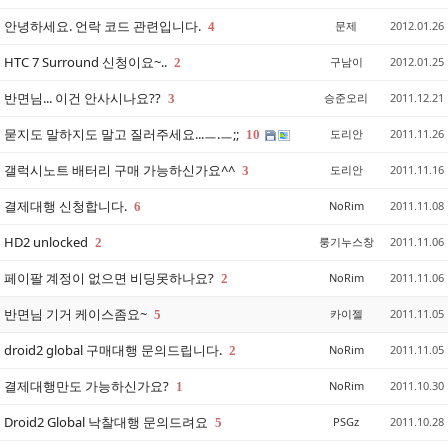
안녕하세요. 언락 코드 관련입니다.
문제
2012.01.26
4
HTC 7 Surround 신청이요~..
구남이
2012.01.25
2
반면님... 이건 안사시나요??
승준오리
2011.12.21
3
묻지도 말하지도 말고 질러주세요...ㅡ.ㅡ;;
도리안
2011.11.26
10
갤럭시노트 배터리 구매 가능하신가요^^
도리안
2011.11.16
3
결제대행 신청합니다.
NoRim
2011.11.08
6
HD2 unlocked
룽기누스창
2011.11.06
2
페이팔 계정이 없으면 비딩못하나요?
NoRim
2011.11.06
2
반면님 기거 케이스좀요~
카이젤
2011.11.05
5
droid2 global 구매대행 문의드립니다.
NoRim
2011.11.05
2
결제대행만도 가능하신가요?
NoRim
2011.10.30
1
Droid2 Global 낙찰대행 문의드려요
PSGz
2011.10.28
5