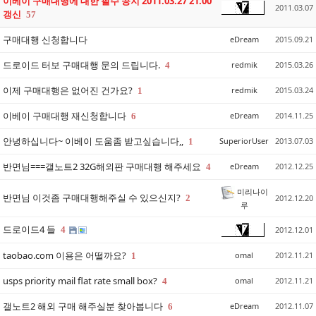
이베이 구매대행에 대한 필수 공지 2011.03.27 21:00
2011.03.07
갱신
57
구매대행 신청합니다
eDream
2015.09.21
드로이드 터보 구매대행 문의 드립니다.
redmik
2015.03.26
4
이제 구매대행은 없어진 건가요?
redmik
2015.03.24
1
이베이 구매대행 재신청합니다
eDream
2014.11.25
6
안녕하십니다~ 이베이 도움좀 받고싶습니다,,
SuperiorUser
2013.07.03
1
반면님===갤노트2 32G해외판 구매대행 해주세요
eDream
2012.12.25
4
미리나이
반면님 이것좀 구매대행해주실 수 있으신지?
2
2012.12.20
루
드로이드4 들
4
2012.12.01
taobao.com 이용은 어떨까요?
omal
2012.11.21
1
usps priority mail flat rate small box?
omal
2012.11.21
4
갤노트2 해외 구매 해주실분 찾아봅니다
eDream
2012.11.07
6