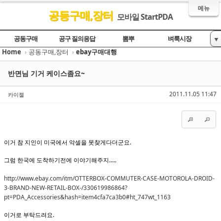
메뉴
공동구매,장터
모바일 StartPDA
Sketchbook5, 스케치북5
Sketchbook5, 스케치북5
Sketchbook5, 스케치북5
Sketchbook5, 스케치북5
공동구매
공구 질의응답
뽐뿌
벼룩시장
▼
Home
›
공동구매,장터
›
ebay구매대행
ebay구매대행
반면님 기거 케이스좀요~
2011.11.05 11:47
카이젤
이거 참 지인이 미국에서 악셀을 못찾게다더군요.
그럼 한국에 도착하기전에 이야기해주지.....
http://www.ebay.com/itm/OTTERBOX-COMMUTER-CASE-MOTOROLA-DROID-
3-BRAND-NEW-RETAIL-BOX-/330619986864?
pt=PDA_Accessories&hash=item4cfa7ca3b0#ht_747wt_1163
이거로 부탁드려요.