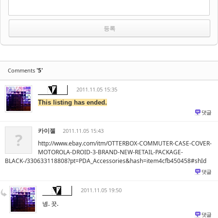
'5'
Comments
2011.11.05 15:35
This listing has ended.
댓글
카이젤
2011.11.05 15:43
?
http://www.ebay.com/itm/OTTERBOX-COMMUTER-CASE-COVER-
MOTOROLA-DROID-3-BRAND-NEW-RETAIL-PACKAGE-
BLACK-/330633118808?pt=PDA_Accessories&hash=item4cfb450458#shId
댓글
2011.11.05 19:50
넹. 끗.
댓글