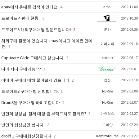
ebay에서 휴대폰 검색이 안되요.
omal
2012.11.04
4
드로이드 4 판매 현황..
6
2012.10.30
드로이드3 해외구매대행 질문드립니다!
운하
2012.09.30
2
해외구매 질문이 있습니다. ebay아니고 아마존 인데
마라나타
2012.09.18
요.
2
Captivate Glide 구매하고 싶습니다.
redmik
2012.06.17
2
디아 시디 구매가능???
2012.06.01
1
이베이 구매에 대해 물어볼게 있습니다
챀칰
2012.03.10
2
드로이드3 구매대행 신청합니다.
NoRim
2012.03.09
1
Droid3을 구매대행 하려고합니다
NoRim
2012.03.07
1
반면의 형상님..결제 대행 좀 부탁드려도 될까요?
아츄릭스
2012.02.27
2
반면의 형상님만 봅니다..
도리안
2012.02.24
8
droid 3 구매대행신청합니다
Kamizotouma
2012.01.27
2