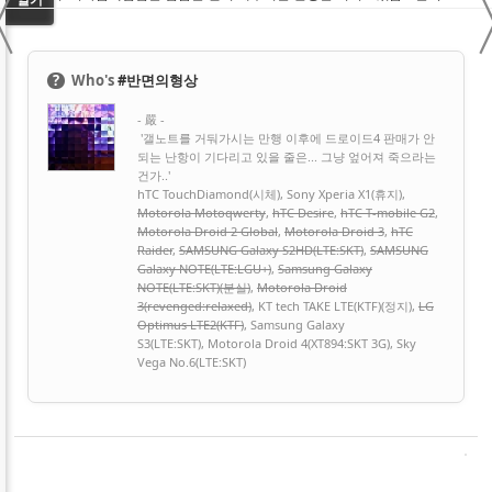
〈
?
Who's
#반면의형상
- 嚴 -
'갤노트를 거둬가시는 만행 이후에 드로이드4 판매가 안
되는 난항이 기다리고 있을 줄은... 그냥 엎어져 죽으라는
건가..'
hTC TouchDiamond(시체), Sony Xperia X1(휴지),
Motorola Motoqwerty
,
hTC Desire
,
hTC T-mobile G2
,
Motorola Droid 2 Global
,
Motorola Droid 3
,
hTC
Raider
,
SAMSUNG Galaxy S2HD(LTE:SKT)
,
SAMSUNG
Galaxy NOTE(LTE:LGU+)
,
Samsung Galaxy
NOTE(LTE:SKT)(분실)
,
Motorola Droid
3(revenged:relaxed)
, KT tech TAKE LTE(KTF)(정지),
LG
Optimus LTE2(KTF)
, Samsung Galaxy
S3(LTE:SKT), Motorola Droid 4(XT894:SKT 3G), Sky
Vega No.6(LTE:SKT)