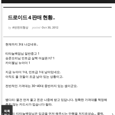
Sketchbook5, 스케치북5
Sketchbook5, 스케치북5
드로이드 4 판매 현황..
by
#반면의형상
posted
Oct 30, 2012
현재까지 3대 나갔네유..
Sketchbook5, 스케치북5
Sketchbook5, 스케치북5
티타늄백업님 일반중고 1
승준오리님 민트급 살짝 어설픈거? 1
카이젤님 뉴아더 1
지금 뉴아더 1대, 민트급 1대 남아있네요.
아직도 올 것들이 조금 남아 있는 상황이고.
전반적인 가격대는 30~40대 중반까지 있는 셈이군요.
뱀다리: 물건 먼저 풀고 돈은 나중에 받고 있답니다. 정확한 가격대를 책정해
주지 않는 카드사가 밉습니다 랄라.
목록
뱀꼬리: 티타늄백업님은 입금을 먼저 해주시는 만행을 저지르셨습... 쿨럭.
열기