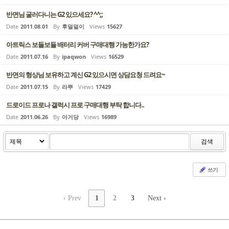
반면님 굴러다니는 G2 있으세요? ^^;;
Date
2011.08.01
By
후덜덜이
Views
15627
아트릭스 보들보들 배터리 커버 구매대행 가능한가요?
Date
2011.07.16
By
ipaqwon
Views
16529
반면의 형상님 보유하고 계신 G2 있으시면 상담요청 드려요~
Date
2011.07.15
By
라뿌
Views
17429
드로이드 프로나 갤럭시 프로 구매대행 부탁 합니다..
Date
2011.06.26
By
아거당
Views
16989
검색
쓰기
‹ Prev
1
2
3
Next ›