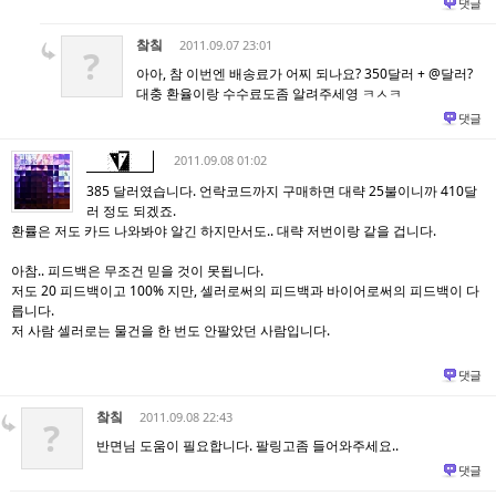
댓글
챀칰
2011.09.07 23:01
?
아아, 참 이번엔 배송료가 어찌 되나요? 350달러 + @달러?
대충 환율이랑 수수료도좀 알려주세영 ㅋㅅㅋ
댓글
2011.09.08 01:02
385 달러였습니다. 언락코드까지 구매하면 대략 25불이니까 410달
러 정도 되겠죠.
환률은 저도 카드 나와봐야 알긴 하지만서도.. 대략 저번이랑 같을 겁니다.
아참.. 피드백은 무조건 믿을 것이 못됩니다.
저도 20 피드백이고 100% 지만, 셀러로써의 피드백과 바이어로써의 피드백이 다
릅니다.
저 사람 셀러로는 물건을 한 번도 안팔았던 사람입니다.
댓글
챀칰
2011.09.08 22:43
?
반면님 도움이 필요합니다. 팔링고좀 들어와주세요..
댓글