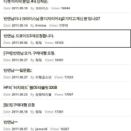
디젯 마지막 분양. 4대 선착순.
Date
2011.09.19
By
크라이스
Views
16944
반면님이나 크라이스님 중 디자이어 z g2 가지고 계신 분 있나요?
Date
2011.09.14
By
Irmina
Views
17919
반면님. 드로이드3 재요청합니다.
Date
2011.09.06
By
챀칰
Views
18103
[구매] 반면님 요거. 구매대행 요청.
Date
2011.08.27
By
챀칰
Views
18381
반면님~~~질문좀;;
Date
2011.08.27
By
비행곰소년
Views
17433
HP의 `터치패드` 웹OS 태블릿 32GB
Date
2011.08.23
By
앙팡테리블
Views
17097
[링크] 구매대행 요청
Date
2011.08.18
By
챀칰
Views
17381
반면님~~
Date
2011.08.07
By
JamesK
Views
16267