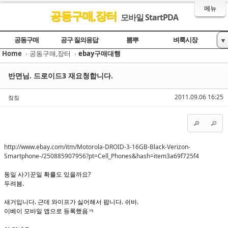
메뉴
공동구매,장터
모바일 StartPDA
Sketchbook5, 스케치북5
Sketchbook5, 스케치북5
Sketchbook5, 스케치북5
Sketchbook5, 스케치북5
공동구매
공구 질의응답
뽐뿌
벼룩시장
▼
Home
›
공동구매,장터
›
ebay구매대행
ebay구매대행
반면님. 드로이드3 재요청합니다.
2011.09.06 16:25
챀칰
http://www.ebay.com/itm/Motorola-DROID-3-16GB-Black-Verizon-
Smartphone-/250885907956?pt=Cell_Phones&hash=item3a69f725f4
동일 사기꾼일 확률도 있을까요?
두려븜.
새거입니다. 근데 와이프가 싫어해서 팝니다. 쉬바.
이베이 모바일 앱으로 등록했음ㅋ