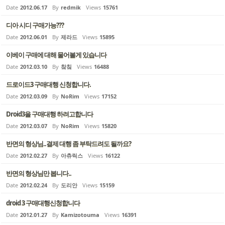
Date
2012.06.17
By
redmik
Views
15761
디아 시디 구매가능???
Date
2012.06.01
By
제라드
Views
15895
이베이 구매에 대해 물어볼게 있습니다
Date
2012.03.10
By
챀칰
Views
16488
드로이드3 구매대행 신청합니다.
Date
2012.03.09
By
NoRim
Views
17152
Droid3을 구매대행 하려고합니다
Date
2012.03.07
By
NoRim
Views
15820
반면의 형상님..결제 대행 좀 부탁드려도 될까요?
Date
2012.02.27
By
아츄릭스
Views
16122
반면의 형상님만 봅니다..
Date
2012.02.24
By
도리안
Views
15159
droid 3 구매대행신청합니다
Date
2012.01.27
By
Kamizotouma
Views
16391