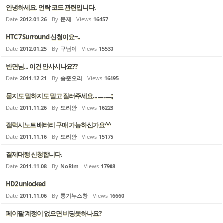
안녕하세요. 언락 코드 관련입니다.
Date
2012.01.26
By
문제
Views
16457
HTC 7 Surround 신청이요~..
Date
2012.01.25
By
구남이
Views
15530
반면님... 이건 안사시나요??
Date
2011.12.21
By
승준오리
Views
16495
묻지도 말하지도 말고 질러주세요...ㅡ.ㅡ;;
Date
2011.11.26
By
도리안
Views
16228
갤럭시노트 배터리 구매 가능하신가요^^
Date
2011.11.16
By
도리안
Views
15175
결제대행 신청합니다.
Date
2011.11.08
By
NoRim
Views
17908
HD2 unlocked
Date
2011.11.06
By
룽기누스창
Views
16660
페이팔 계정이 없으면 비딩못하나요?