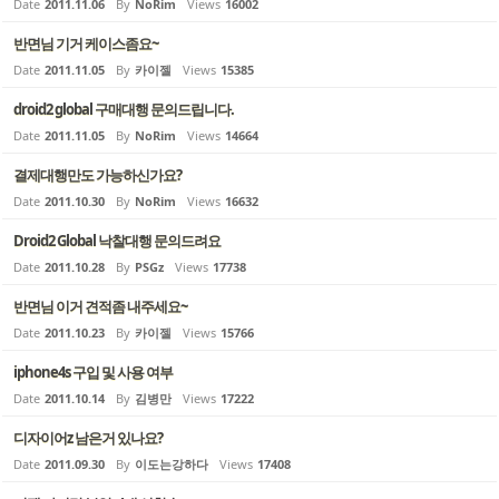
Date
2011.11.06
By
NoRim
Views
16002
반면님 기거 케이스좀요~
Date
2011.11.05
By
카이젤
Views
15385
droid2 global 구매대행 문의드립니다.
Date
2011.11.05
By
NoRim
Views
14664
결제대행만도 가능하신가요?
Date
2011.10.30
By
NoRim
Views
16632
Droid2 Global 낙찰대행 문의드려요
Date
2011.10.28
By
PSGz
Views
17738
반면님 이거 견적좀 내주세요~
Date
2011.10.23
By
카이젤
Views
15766
iphone4s 구입 및 사용 여부
Date
2011.10.14
By
김병만
Views
17222
디자이어z 남은거 있나요?
Date
2011.09.30
By
이도는강하다
Views
17408