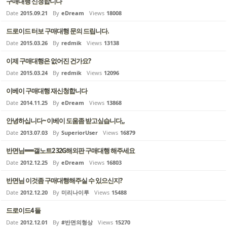
구매대행 신청합니다
Date
2015.09.21
By
eDream
Views
18008
드로이드 터보 구매대행 문의 드립니다.
Date
2015.03.26
By
redmik
Views
13138
이제 구매대행은 없어진 건가요?
Date
2015.03.24
By
redmik
Views
12096
이베이 구매대행 재신청합니다
Date
2014.11.25
By
eDream
Views
13868
안녕하십니다~ 이베이 도움좀 받고싶습니다,,
Date
2013.07.03
By
SuperiorUser
Views
16879
반면님===갤노트2 32G해외판 구매대행 해주세요
Date
2012.12.25
By
eDream
Views
16803
반면님 이것좀 구매대행해주실 수 있으신지?
Date
2012.12.20
By
미리나이루
Views
15488
드로이드4 들
Date
2012.12.01
By
#반면의형상
Views
15270