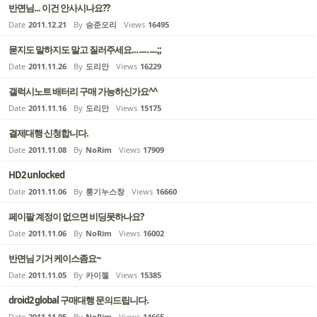
반면님... 이건 안사시나요??
Date
2011.12.21
By
승준오리
Views
16495
묻지도 말하지도 말고 질러주세요...ㅡ.ㅡ;;
Date
2011.11.26
By
도리안
Views
16229
갤럭시노트 배터리 구매 가능하신가요^^
Date
2011.11.16
By
도리안
Views
15175
결제대행 신청합니다.
Date
2011.11.08
By
NoRim
Views
17909
HD2 unlocked
Date
2011.11.06
By
룽기누스창
Views
16660
페이팔 계정이 없으면 비딩못하나요?
Date
2011.11.06
By
NoRim
Views
16002
반면님 기거 케이스좀요~
Date
2011.11.05
By
카이젤
Views
15385
droid2 global 구매대행 문의드립니다.
Date
2011.11.05
By
NoRim
Views
14665