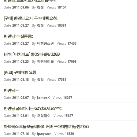
반면님. 드로이드3 재요청합니다.
Date
2011.09.06
By
챀칰
Views
18104
[구매] 반면님 요거. 구매대행 요청.
Date
2011.08.27
By
챀칰
Views
18381
반면님~~~질문좀;;
Date
2011.08.27
By
비행곰소년
Views
17433
HP의 `터치패드` 웹OS 태블릿 32GB
Date
2011.08.23
By
앙팡테리블
Views
17098
[링크] 구매대행 요청
Date
2011.08.18
By
챀칰
Views
17381
반면님~~
Date
2011.08.07
By
JamesK
Views
16267
반면님 굴러다니는 G2 있으세요? ^^;;
Date
2011.08.01
By
후덜덜이
Views
15627
아트릭스 보들보들 배터리 커버 구매대행 가능한가요?
Date
2011.07.16
By
ipaqwon
Views
16530