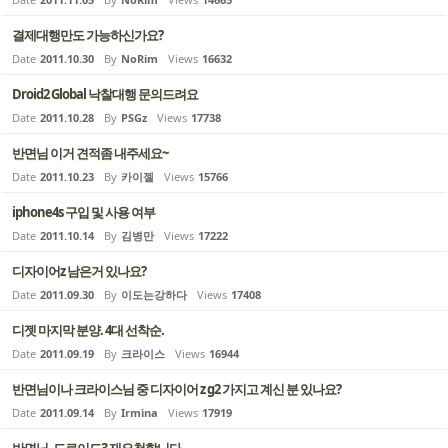
결제대행만도 가능하신가요?
Date
2011.10.30
By
NoRim
Views
16632
Droid2 Global 낙찰대행 문의드려요
Date
2011.10.28
By
PSGz
Views
17738
반면님 이거 견적좀 내주세요~
Date
2011.10.23
By
카이젤
Views
15766
iphone4s 구입 및 사용 여부
Date
2011.10.14
By
김병만
Views
17222
디자이어z 남은거 있나요?
Date
2011.09.30
By
이도는강하다
Views
17408
디젯 마지막 분양. 4대 선착순.
Date
2011.09.19
By
크라이스
Views
16944
반면님이나 크라이스님 중 디자이어 z g2 가지고 계신 분 있나요?
Date
2011.09.14
By
Irmina
Views
17919