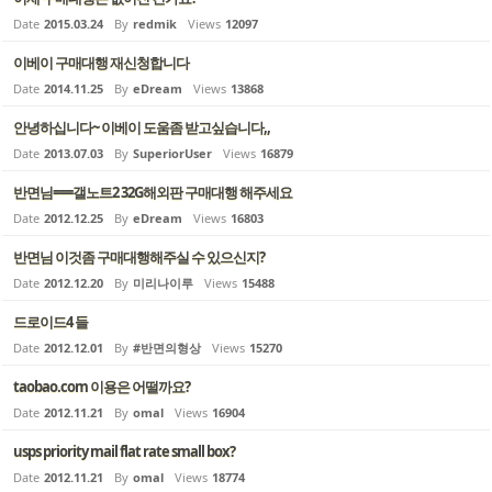
Date
2015.03.24
By
redmik
Views
12097
이베이 구매대행 재신청합니다
Date
2014.11.25
By
eDream
Views
13868
안녕하십니다~ 이베이 도움좀 받고싶습니다,,
Date
2013.07.03
By
SuperiorUser
Views
16879
반면님===갤노트2 32G해외판 구매대행 해주세요
Date
2012.12.25
By
eDream
Views
16803
반면님 이것좀 구매대행해주실 수 있으신지?
Date
2012.12.20
By
미리나이루
Views
15488
드로이드4 들
Date
2012.12.01
By
#반면의형상
Views
15270
taobao.com 이용은 어떨까요?
Date
2012.11.21
By
omal
Views
16904
usps priority mail flat rate small box?
Date
2012.11.21
By
omal
Views
18774