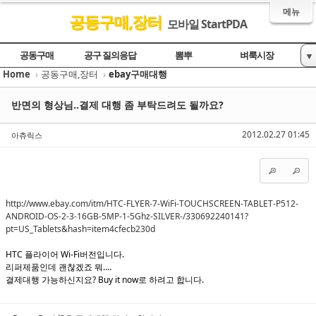
메뉴
공동구매,장터
모바일 StartPDA
Sketchbook5, 스케치북5
Sketchbook5, 스케치북5
Sketchbook5, 스케치북5
Sketchbook5, 스케치북5
공동구매
공구 질의응답
뽐뿌
벼룩시장
▼
Home
›
공동구매,장터
›
ebay구매대행
ebay구매대행
반면의 형상님..결제 대행 좀 부탁드려도 될까요?
2012.02.27 01:45
아츄릭스
http://www.ebay.com/itm/HTC-FLYER-7-WiFi-TOUCHSCREEN-TABLET-P512-
ANDROID-OS-2-3-16GB-5MP-1-5Ghz-SILVER-/330692240141?
pt=US_Tablets&hash=item4cfecb230d
HTC 플라이어 Wi-Fi버전입니다.
리퍼제품인데 괜찮겠죠 뭐....
결제대행 가능하신지요? Buy it now로 하려고 합니다.