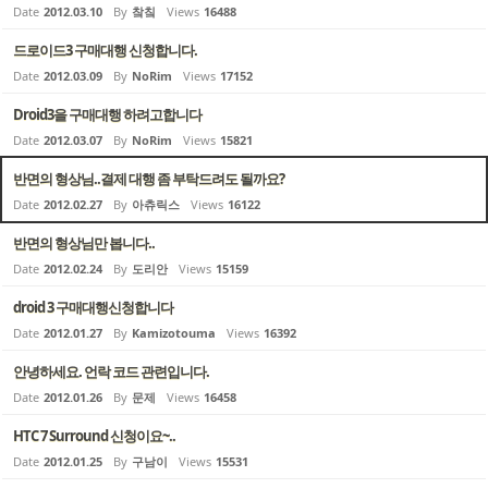
Date
2012.03.10
By
챀칰
Views
16488
드로이드3 구매대행 신청합니다.
Date
2012.03.09
By
NoRim
Views
17152
Droid3을 구매대행 하려고합니다
Date
2012.03.07
By
NoRim
Views
15821
반면의 형상님..결제 대행 좀 부탁드려도 될까요?
Date
2012.02.27
By
아츄릭스
Views
16122
반면의 형상님만 봅니다..
Date
2012.02.24
By
도리안
Views
15159
droid 3 구매대행신청합니다
Date
2012.01.27
By
Kamizotouma
Views
16392
안녕하세요. 언락 코드 관련입니다.
Date
2012.01.26
By
문제
Views
16458
HTC 7 Surround 신청이요~..
Date
2012.01.25
By
구남이
Views
15531