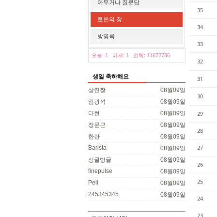
아무거나 질문답
35
토론의 장
34
방명록
33
오늘: 1
어제: 1
전체: 11672786
32
생일 축하해요
31
상진짱
08월09일
30
임광석
08월09일
다현
08월09일
29
장문근
08월09일
28
한란
08월09일
27
Barista
08월09일
싱글벙글
08월09일
26
finepulse
08월09일
25
Pell
08월09일
245345345
08월09일
24
23