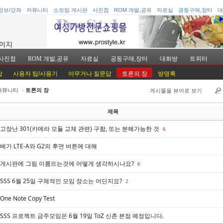
정보/강좌
커뮤니티
소모임 게시판
사진첩
ROM 개발,공유
자료실
공동구매,장터
대
사진첩
ROM 개발,공유
자료실
공동구매,장터
대화방
트위터
답
사용자 팁/사용기
아무거나 질문답
토론의 장
방명록
커뮤니티
›
토론의 장
게시물을 뷰어로 보기
케치북5
케치북5
제목
고장난 301(카메라 모듈 교체 관련) 구함, 또는 분해가능한 것
6
베가 LTE-A와 G2의 후면 버튼에 대해
게시판에 그림 이름뜨는것에 어떻게 생각하시나요?
6
케치북5
케치북5
SSS 6월 25일 구체적인 모임 장소는 어딘지요?
2
One Note Copy Test
SSS 프로젝트 금주모임은 6월 19일 ToZ 신촌 본점 예정입니다.