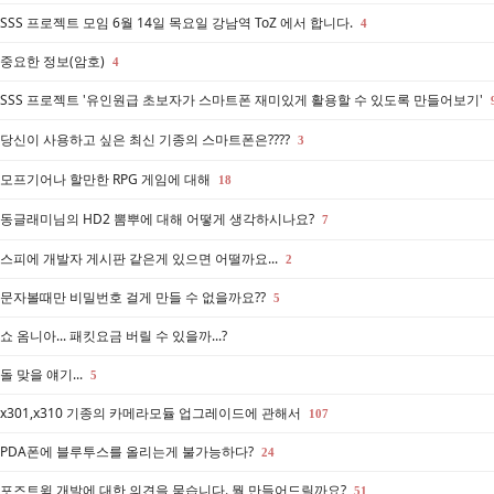
SSS 프로젝트 모임 6월 14일 목요일 강남역 ToZ 에서 합니다.
4
중요한 정보(암호)
4
SSS 프로젝트 '유인원급 초보자가 스마트폰 재미있게 활용할 수 있도록 만들어보기'
당신이 사용하고 싶은 최신 기종의 스마트폰은????
3
모프기어나 할만한 RPG 게임에 대해
18
동글래미님의 HD2 뽐뿌에 대해 어떻게 생각하시나요?
7
스피에 개발자 게시판 같은게 있으면 어떨까요...
2
문자볼때만 비밀번호 걸게 만들 수 없을까요??
5
쇼 옴니아... 패킷요금 버릴 수 있을까...?
돌 맞을 얘기...
5
x301,x310 기종의 카메라모듈 업그레이드에 관해서
107
PDA폰에 블루투스를 올리는게 불가능하다?
24
포즈트윅 개발에 대한 의견을 묻습니다. 뭘 만들어드릴까요?
51