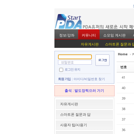
정보/강좌
커뮤니티
소모임 게시판
자유게시판
스마트폰 질문과 
Home
›
Sketchbook5, 스
Sketchbook5, 스
번호
로그인 유지
41
회원 가입
아이디/비밀번호 찾기
40
출석 : 발도장찍으러 가기
39
Sketchbook5, 스
Sketchbook5, 스
자유게시판
38
스마트폰 질문과 답
37
사용자 팁/사용기
36