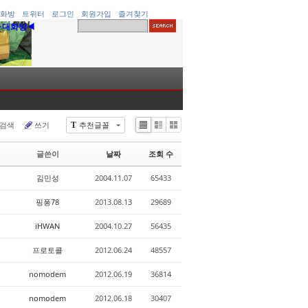
화방
트위터
로그인
회원가입
즐겨찾기
▶대화방◀
검색
쓰기
추천글꼴
T
Li
Zi
G
st
n
al
글쓴이
날짜
조회 수
e
le
r
김민성
2004.11.07
65433
y
핑퐁78
2013.08.13
29689
iHWAN
2004.10.27
56435
프로토콜
2012.06.24
48557
nomodem
2012.06.19
36814
nomodem
2012.06.18
30407