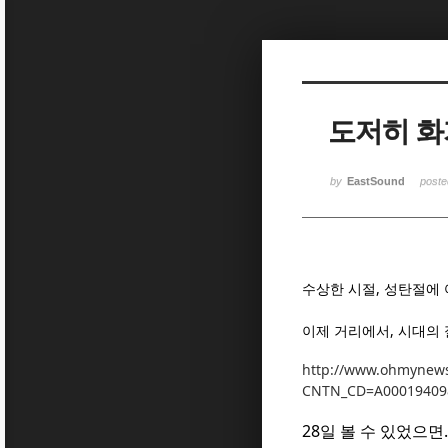
Sketchbook5, 스케치북5
Sketchbook5, 스케치북5
도저히 화가
Sketchbook5, 스케치북5
Sketchbook5, 스케치북5
by
EastSound
post
수상한 시절, 성탄절에
이제 거리에서, 시대의
http://www.ohmynew
CNTN_CD=A00019409
28일 볼 수 있었으면..