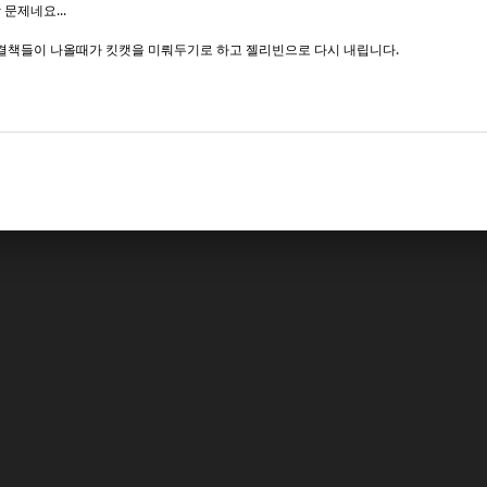
 문제네요...
결책들이 나올때가 킷캣을 미뤄두기로 하고 젤리빈으로 다시 내립니다.