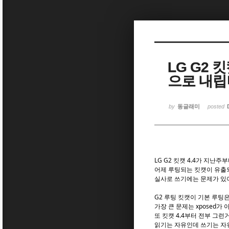
Sketchbook5, 스케치북5
Sketchbook5, 스케치북5
LG G2 
으로 내립
Sketchbook5, 스케치북5
Sketchbook5, 스케치북5
by
동글래미
posted
LG G2 킷캣 4.4가 지난
어제 루팅되는 킷캣이 유출되
실사로 쓰기에는 문제가 있어
G2 루팅 킷캣이 기본 루팅은
가장 큰 문제는 xposed가
또 킷캣 4.4부터 전부 그런
읽기는 자유인데 쓰기는 자유