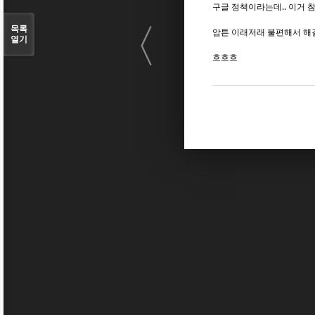
구글 정책이라는데.. 이거 참
〈
목록
암튼 이래저래 불편해서 해
열기
흐흐흐