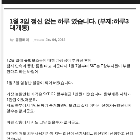
Sketchbook5, 스케치북5
Sketchbook5, 스케치북5
1월 3일 정신 없는 하루 였습니다. (부제:하루3
대개통)
by
동글래미
posted
Jan 04, 2014
Sketchbook5, 스케치북5
Sketchbook5, 스케치북5
12월 말에 불법보조금에 대한 과징금이 부과된 후에
잠시 단속이 뜸한 틈을 타고 더군다나
1월 7일부터 SKT는 T할부지원이 부활
된다고 하는 바람에
1월 3일 엄청난 불금이 되어 버렸습니다.
가장 놀랄만한 가격은 SKT G2 할부원금 1만원 이었습니다. 할부개통 자체가
1만원 이었더군요.
저도 뽐뿌에서 1만원짜리 증거화면만 보았고 실제 어디서 신청가능했던건지
알수는 없더군요.
이런 상황에서 저도 그냥 있을수가 없더군요.
때마침 저도 의무사용기간이 지난 회선이 생겨서리... 정신없이 신청하고 난리
였습니다.