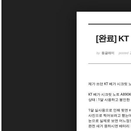
Sketchbook5, 스케치북5
Sketchbook5, 스케치북5
[완료] 
Sketchbook5, 스케치북5
Sketchbook5, 스케치북5
by
동글래미
posted
제가 쓰던 KT 베가 시크릿
KT 베가 시크릿 노트 A890K
상태 : 1달 사용하고 봉인
1달 실사용으로 인해 뒷면
사진으로 찍어보려고 했는데
눈으로 실제로 보면 어느정
완전 새거 원하시면 배터리 