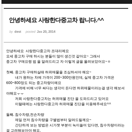
Sketchbook5, 스케치북5
Sketchbook5, 스케치북5
안녕하세요 사랑한다중고차 랍니다.^^
by
dest
posted
Jan 20, 2014
안녕하세요 사랑한다중고차 조대리예요
Sketchbook5, 스케치북5
Sketchbook5, 스케치북5
요세 중고차 구매 하시는 분들이 많이 생긴것 같아요~ 그래서
중고차 구매요령 법 을 알려드리고 자 이렇게 글을 올려보았어요~ㅎ
첫째. 중고차 구매하실때 허위매물을 조심하셔야 해요~
내가 원하는 차에 가격이 200~300만원인데, 실제 중고차 가격은
600~800정도 되는 중고차량이예요
가격에 비해 너무 싸다는 생각이 든다면 허위매물이라는걸 생각 해보셔
야해요ㅜㅜ
저희 사랑한다중고차는 허위매물 진단 을 도와드리고 있어요
이럴때에는 사랑한다중고차 허위매물 진단을 이용해주세요^^
둘째. 침수차량,전손차량
제일 먼저 침수차량을 구별법부터 알려드릴께요~
간단하게 보는 방법은 시가잿 부분이 녹이쓸어 있다면, 침수차량이라는
걸 고려해보아야 해요.