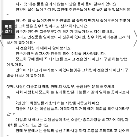
시가 잿 에는 물을 흘리지 않는 이상은 물이 들어 갈수가 없어요
만약에 물이 들어 간다면, 그전에 주인분들이 바로 물기를 닦았을거예요
~
하나더 팁 을 들이자면은 안전밸트 를 끝까지 땡겨서 끝에부분에 진흙이
있다면 그차량은 침수차량이라고 생각 하시면되요.
〈
목록
침수가 된다면 그쪽부분까지 닦기가 힘들거라 생각이 드내요.
열기
그리고 엔진룸을 열어보아서 진흙이 있다면, 침수 차량이라는걸 고려 해
보셔야 할꺼예요~
자 전손차량 에 대해서 알아보시죠.
전손차량은 중고차가 전복이 되어 수리를 한차량입니다.
중고차 구매 할때 꼭 제시표를 보시고 전손인지 아닌지 구별 하는 방법
이 있어요.
만약에 제시표가 수기로 되어있다는것은 그차량이 전손인지 아닌지 구
별을 해보셔야 할꺼예요
셋째. 사랑한다중고차 매입,판매,폐차,할부, 궁금하면 문의 해주세요
저희 사랑한다중고차 는 실매물 탑딜러 분들과 같이 일하는 곳이다보니
까
2만명의 회원님들과 함께 하는 사랑한다중고차 예요.
지금에 계시는 회원님들도, 아직까지도 저의 에게 의뢰를 해주시더라구
요~ㅎ
매입,폐차 에서는 회원님들이 타신소중한 중고차량을 최고가에 매입과
폐차를 도와드리고 있어요
판매 부분에서는 금액과 옵션 기타사항 까지 고충을 도와드리고 있어요
~