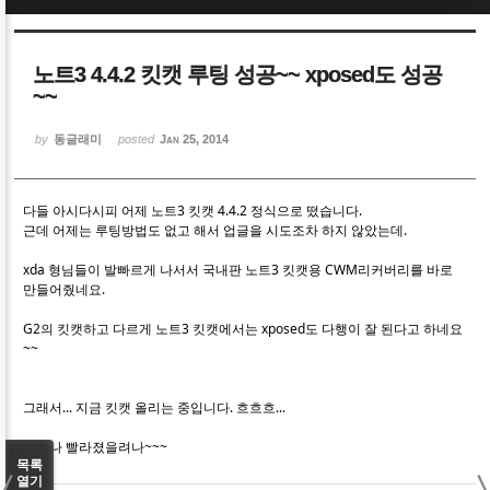
Sketchbook5, 스케치북5
Sketchbook5, 스케치북5
노트3 4.4.2 킷캣 루팅 성공~~ xposed도 성공
~~
by
동글래미
posted
Jan 25, 2014
Sketchbook5, 스케치북5
Sketchbook5, 스케치북5
다들 아시다시피 어제 노트3 킷캣 4.4.2 정식으로 떴습니다.
근데 어제는 루팅방법도 없고 해서 업글을 시도조차 하지 않았는데.
xda 형님들이 발빠르게 나서서 국내판 노트3 킷캣용 CWM리커버리를 바로
만들어줬네요.
G2의 킷캣하고 다르게 노트3 킷캣에서는 xposed도 다행이 잘 된다고 하네요
~~
그래서... 지금 킷캣 올리는 중입니다. 흐흐흐...
얼마나 빨라졌을려나~~~
목록
열기