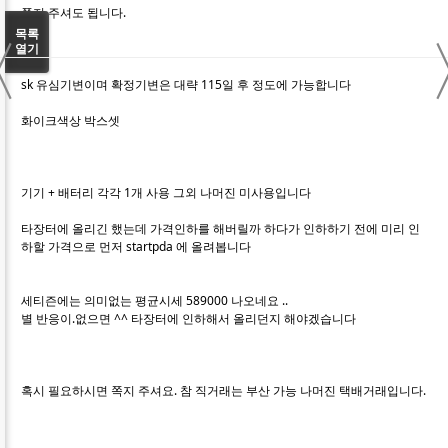
쪽지 주셔도 됩니다.
〈
목록
열기
sk 유심기변이며 확정기변은 대략 115일 후 정도에 가능합니다
화이크색상 박스셋
기기 + 배터리 각각 1개 사용 그외 나머진 미사용입니다
타장터에 올리긴 했는데 가격인하를 해버릴까 하다가 인하하기 전에 미리 인
하할 가격으로 먼저 startpda 에 올려봅니다
세티즌에는 의미없는 평균시세 589000 나오네요 ..
별 반응이.없으면 ^^ 타장터에 인하해서 올리던지 해야겠습니다
혹시 필요하시면 쪽지 주셔요. 참 직거래는 부산 가능 나머진 택배거래입니다.