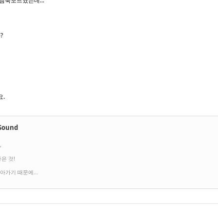
침묵모드였는데...
?
요.
Sound
,
은 것!
아가기 때문에...