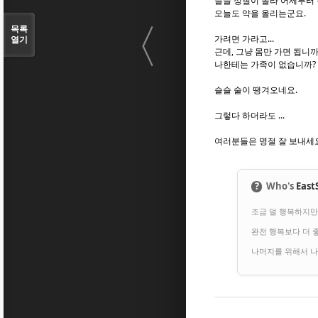
슬슬 성질이 올라 어제부터 
오늘도 약을 올리는군요.
〈
목록
가려면 가라고...
열기
근데, 그냥 몸만 가면 됩니까
나한테는 가족이 없습니까?
슬슬 술이 땡겨오네요.
그렇다 하더라도 ...
여러분들은 명절 잘 보내세
?
Who's
East
조금 덜 행복하지만
완전 행복보다 더 좋
나머지를 위해서 나