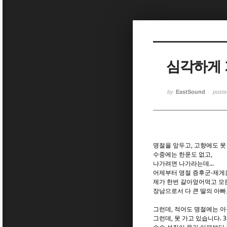
Sketchbook5, 스케치북5
Sketchbook5, 스케치북5
심각하게 
Sketchbook5, 스케치북5
Sketchbook5, 스케치북5
by
EastSound
post
명절을 앞두고, 고향에도 못 가
수중에는 한푼도 없고,
나가려면 나가라는데...
어제부터 명절 증후군-제게는
제가 한번 갈아엎어먹고 모든
장남으로서 다 큰 딸의 아빠
그런데, 적어도 명절에는 아
그런데, 못 가고 있습니다. 3년