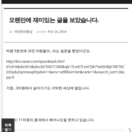
Sketchbook5, 스케치북5
Sketchbook5, 스케치북5
오랜만에 재미있는 글을 보았습니다.
by
#반면의형상
posted
Feb 14, 2014
빅뱅 5분전에 과연 어땠을까.. 라는 질문을 했었더군요.
Sketchbook5, 스케치북5
Sketchbook5, 스케치북5
http://kin.naver.com/qna/detail.nhn?
d1id=6&dirId=6&docId=50071368&qb=7Lm07Lm07Jik7YahIHBj67KE7KC
EIOyduOymneuplOydvA==&enc=utf8§ion=kin&rank=1&search_sort=2&s
pq=0
거참.. 3차원에서 살아가기도 각박한 세상에 말입니다.
뱀다리: 11차원의 충격에서 헤어나오질 못하고 있습니다.
목록
열기