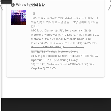
〈
?
Who's
#반면의형상
- 嚴 -
'갤노트를 거둬가시는 만행 이후에 드로이드4 판매가 안
되는 난항이 기다리고 있을 줄은... 그냥 엎어져 죽으라는
건가..'
hTC TouchDiamond(시체), Sony Xperia X1(휴지),
Motorola Motoqwerty
,
hTC Desire
,
hTC T-mobile G2
,
Motorola Droid 2 Global
,
Motorola Droid 3
,
hTC
Raider
,
SAMSUNG Galaxy S2HD(LTE:SKT)
,
SAMSUNG
Galaxy NOTE(LTE:LGU+)
,
Samsung Galaxy
NOTE(LTE:SKT)(분실)
,
Motorola Droid
3(revenged:relaxed)
, KT tech TAKE LTE(KTF)(정지),
LG
Optimus LTE2(KTF)
, Samsung Galaxy
S3(LTE:SKT), Motorola Droid 4(XT894:SKT 3G), Sky
Vega No.6(LTE:SKT)