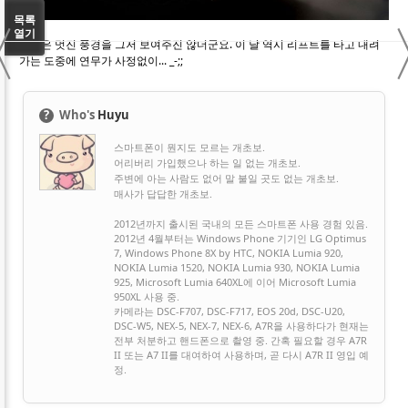
〈
목록
열기
계림은 멋진 풍경을 그저 보여주진 않더군요. 이 날 역시 리프트를 타고 내려
가는 도중에 연무가 사정없이... _-;;
?
Who's
Huyu
스마트폰이 뭔지도 모르는 개초보.
어리버리 가입했으나 하는 일 없는 개초보.
주변에 아는 사람도 없어 말 불일 곳도 없는 개초보.
매사가 답답한 개초보.
2012년까지 출시된 국내의 모든 스마트폰 사용 경험 있음.
2012년 4월부터는 Windows Phone 기기인 LG Optimus
7, Windows Phone 8X by HTC, NOKIA Lumia 920,
NOKIA Lumia 1520, NOKIA Lumia 930, NOKIA Lumia
925, Microsoft Lumia 640XL에 이어 Microsoft Lumia
950XL 사용 중.
카메라는 DSC-F707, DSC-F717, EOS 20d, DSC-U20,
DSC-W5, NEX-5, NEX-7, NEX-6, A7R을 사용하다가 현재는
전부 처분하고 핸드폰으로 촬영 중. 간혹 필요할 경우 A7R
II 또는 A7 II를 대여하여 사용하며, 곧 다시 A7R II 영입 예
정.