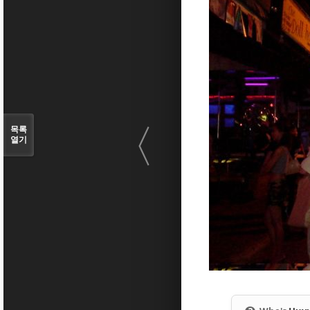
〈
목록
열기