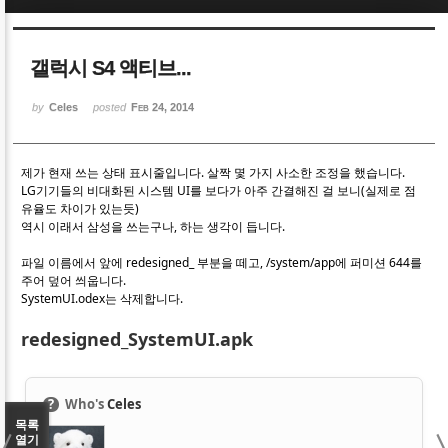
Sketchbook5, 스케치북5
Sketchbook5, 스케치북5
갤럭시 S4 액티브...
by
Celes
posted
Feb 24, 2014
제가 현재 쓰는 상태 표시줄입니다.
살짝 몇 가지 사소한 조정을 했습니다.
Sketchbook5, 스케치북5
Sketchbook5, 스케치북5
LG기기들의 비대화된 시스템 UI를 보다가 아주 간결해진 걸 보니(실제로 점
유율도 차이가 있는듯)
역시 이래서 삼성을 쓰는구나, 하는 생각이 듭니다.
파일 이름에서 앞에 redesigned_ 부분을 떼고, /system/app에 퍼미션 644를
주어 덮어 씌웁니다.
SystemUI.odex는 삭제합니다.
redesigned_SystemUI.apk
?
Who's
Celes
목록
열기