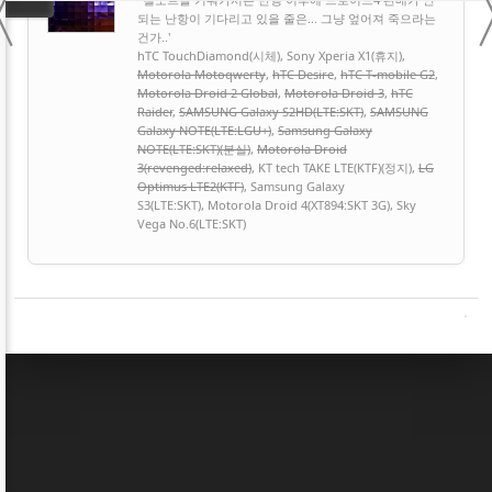
〈
되는 난항이 기다리고 있을 줄은... 그냥 엎어져 죽으라는
건가..'
hTC TouchDiamond(시체), Sony Xperia X1(휴지),
Motorola Motoqwerty
,
hTC Desire
,
hTC T-mobile G2
,
Motorola Droid 2 Global
,
Motorola Droid 3
,
hTC
Raider
,
SAMSUNG Galaxy S2HD(LTE:SKT)
,
SAMSUNG
Galaxy NOTE(LTE:LGU+)
,
Samsung Galaxy
NOTE(LTE:SKT)(분실)
,
Motorola Droid
3(revenged:relaxed)
, KT tech TAKE LTE(KTF)(정지),
LG
Optimus LTE2(KTF)
, Samsung Galaxy
S3(LTE:SKT), Motorola Droid 4(XT894:SKT 3G), Sky
Vega No.6(LTE:SKT)