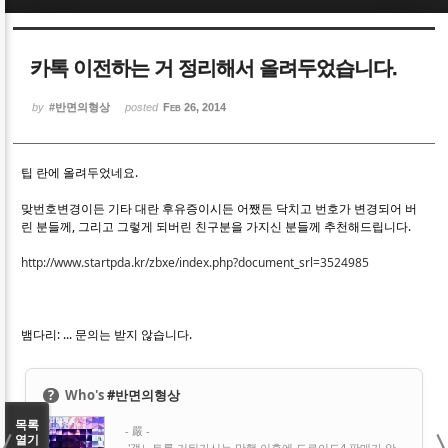
Sketchbook5, 스케치북5
Sketchbook5, 스케치북5
카톡 이전하는 거 정리해서 올려두었습니다.
by
#반면의형상
posted
Feb 26, 2014
팁 란에 올려두었네요.
Sketchbook5, 스케치북5
Sketchbook5, 스케치북5
맞번호변경이든 기타 대란 후유증이시든 어쨌든 닥치고 번호가 변경되어 버
린 분들께, 그리고 그렇게 되버린 친구분을 가지신 분들께 추천해드립니다.
http://www.startpda.kr/zbxe/index.php?document_srl=3524985
뱀다리: ... 문의는 받지 않습니다.
?
Who's
#반면의형상
목록
- 嚴 -
열기
'갤노트를 거둬가시는 만행 이후에 드로이드4 판매가 안