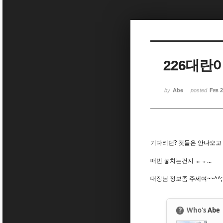
Sketchbook5, 스케치북5
Sketchbook5, 스케치북5
226대란이
Sketchbook5, 스케치북5
Sketchbook5, 스케치북5
by
Abe
posted
Feb 2
기다리던? 것들은 안나오고 
매번 놓치는건지 ㅠㅜ...
대장님 정보좀 주세여~~^^;
?
Who's
Abe