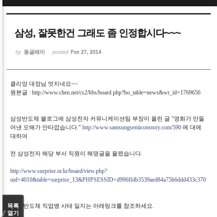
Sketchbook5, 스케치북5
Sketchbook5, 스케치북5
삼성, 잘못한건 그래도 좀 인정합시다~~~
by
동글래미
posted
Feb 27, 2014
클리앙 대장님 멋지네요~~
Sketchbook5, 스케치북5
Sketchbook5, 스케치북5
원본글 :
http://www.clien.net/cs2/bbs/board.php?bo_table=news&wr_id=1769656
삼성반도체 블로그에 삼성전자 커뮤니케이션팀 부장이 올린 글 "영화가 만들
어낸 오해가 안타깝습니다."
http://www.samsungsemiconstory.com/590
에 대에
대하여
전 삼성전자 해당 부서 직원이 해명글을 올렸습니다.
http://www.surprise.or.kr/board/view.php?
uid=4010&table=surprise_13&PHPSESSID=d996ffdb3539aed84a75b6ddd433c370
삼성 반도체 직업병 사태 일지는 아래링크를 참조하세요.
목록
열기