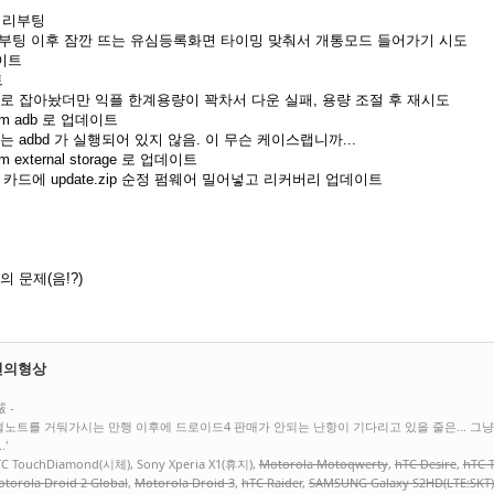
고 리부팅
 리부팅 이후 잠깐 뜨는 유심등록화면 타이밍 맞춰서 개통모드 들어가기 시도
이트
트
크로 잡아놨더만 익플 한계용량이 꽉차서 다운 실패, 용량 조절 후 재시도
rom adb 로 업데이트
 adbd 가 실행되어 있지 않음. 이 무슨 케이스랩니까...
om external storage 로 업데이트
d 카드에 update.zip 순정 펌웨어 밀어넣고 리커버리 업데이트
 문제(음!?)
면의형상
嚴 -
갤노트를 거둬가시는 만행 이후에 드로이드4 판매가 안되는 난항이 기다리고 있을 줄은... 그
.'
C TouchDiamond(시체), Sony Xperia X1(휴지),
Motorola Motoqwerty
,
hTC Desire
,
hTC 
torola Droid 2 Global
,
Motorola Droid 3
,
hTC Raider
,
SAMSUNG Galaxy S2HD(LTE:SKT)