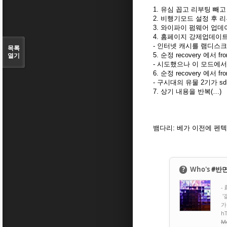
1. 유심 꼽고 리부팅 빼
2. 비행기모드 설정 후
3. 와이파이 펌웨어 업데
4. 홈페이지 강제업데이
- 인터넷 캐시를 램디스
목록
5. 순정 recovery 에서 f
열기
- 시도했으나 이 모드에서는
6. 순정 recovery 에서 fr
- 구시대의 유물 2기가 s
7. 상기 내용을 반복(…)
뱀다리: 베가 이전에 펜텍의
?
Who's
#반
- 
'
가.
hT
Mo