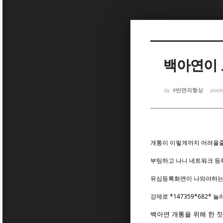
Sketchbook5, 스케치북5
Sketchbook5, 스케치북5
백아연이 
Sketchbook5, 스케치북5
Sketchbook5, 스케치북5
by
#반면의형상
post
개통이 이렇게까지 어려울줄은
부팅하고 나니 네트워크 등
유심등록화면이 나와야하는
강제로 *147359*682*
백아연 개통을 위해 한 짓